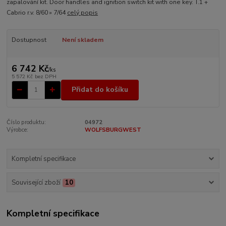
zapalování kit. Door handles and ignition switch kit with one key. T.1 +
Cabrio r.v. 8/60 » 7/64
celý popis
Dostupnost
Není skladem
6 742 Kč
/
ks
5 572 Kč
bez DPH
Přidat do košíku
Číslo produktu:
04972
Výrobce:
WOLFSBURGWEST
Kompletní specifikace
Související zboží
10
Kompletní specifikace