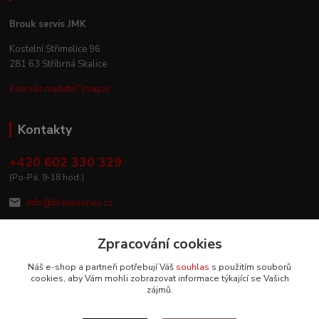
Brouk servis JMK
Kostelní Střimelice 96
281 63 Stříbrná Skalice
Kde nás najdete? (mapa)
Kontakty
+420 602 330 329
(Po-Pá, 9-18 hod.)
info@broukservis.cz
Zpracování cookies
Náš e-shop a partneři potřebují Váš
souhlas
s použitím souborů
cookies, aby Vám mohli zobrazovat informace týkající se Vašich
zájmů.