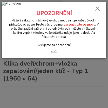
0
ks
+420 602 330 329
za
0 Kč
(Po-Pá, 9-18 hod.)
UPOZORNĚNÍ
Menu
Vážení zákazníci, náš nový e-shop neobsahuje vaše původní
přihlašovací údaje. Proto vás prosíme,
zaregistrujte se znovu
. V
průběhu zadání vaší první objednávky pak můžete v nákupním
Hledat
košíku vyplnit všechny vaše důležité údaje, jako je dodací a
fakturační adresa.
Děkujeme za pochopení.
Úvod
VW Brouk Typ 1 (1938 » 03)
Exteriér (Exterior)
Kliky & zámky &
těsnění (Handle & locks & seal)
Klika dveří/chrom+vložka zapalování/jeden
Zavřít
klíč - Typ 1 (1960 » 64)
Klika dveří/chrom+vložka
zapalování/jeden klíč - Typ 1
(1960 » 64)