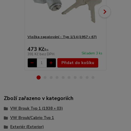
Vložka zapalování - Typ 1/14 (1957 » 67)
Zámek sloupk
473 Kč
223 Kč
/
ks
/
ks
Skladem 3 ks
391 Kč
bez DPH
184 Kč
bez 
Přidat do košíku
Zboží zařazeno v kategoriích
VW Brouk Typ 1 (1938 » 03)
VW Brouk/Cabrio Typ 1
Exteriér (Exterior)