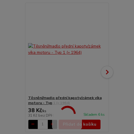
Těsnění/madlo přední kapoty/zámek víka
Doraz Alu/za
motoru - Typ 1 (» 1964)
38 Kč
782 Kč
/
ks
/
ks
Skladem 6 ks
31 Kč
bez DPH
646 Kč
bez 
Přidat do košíku