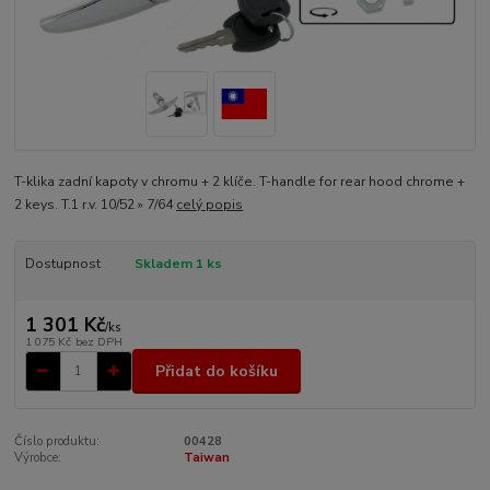
T-klika zadní kapoty v chromu + 2 klíče. T-handle for rear hood chrome +
2 keys. T.1 r.v. 10/52 » 7/64
celý popis
Dostupnost
Skladem 1 ks
1 301 Kč
/
ks
1 075 Kč
bez DPH
Přidat do košíku
Číslo produktu:
00428
Výrobce:
Taiwan