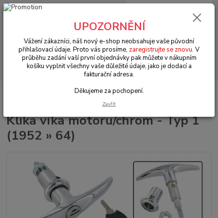
0
ks
+420 602 330 329
za
0 Kč
(Po-Pá, 9-18 hod.)
UPOZORNĚNÍ
Menu
Vážení zákazníci, náš nový e-shop neobsahuje vaše původní
přihlašovací údaje. Proto vás prosíme,
zaregistrujte se znovu
. V
průběhu zadání vaší první objednávky pak můžete v nákupním
Hledat
košíku vyplnit všechny vaše důležité údaje, jako je dodací a
fakturační adresa.
Děkujeme za pochopení.
Úvod
VW Brouk Typ 1 (1938 » 03)
Exteriér (Exterior)
Kliky & zámky &
těsnění (Handle & locks & seal)
Klika víka motoru/chrom - Typ 1 (1952 » 64)
Zavřít
Klika víka motoru/chrom - Typ 1
(1952 » 64)