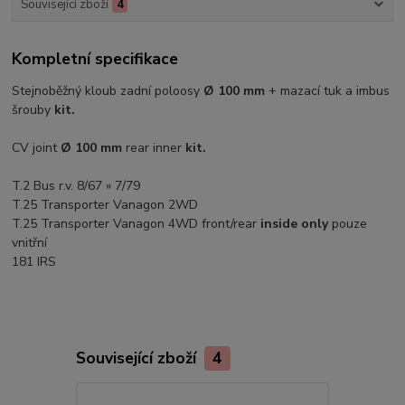
Související zboží
4
Kompletní specifikace
Stejnoběžný kloub zadní poloosy
Ø 100 mm
+ mazací tuk a imbus
šrouby
kit.
CV joint
Ø 100 mm
rear inner
kit.
T.2 Bus r.v. 8/67 » 7/79
T.25 Transporter Vanagon 2WD
T.25 Transporter Vanagon 4WD front/rear
inside only
pouze
vnitřní
181 IRS
Související zboží
4