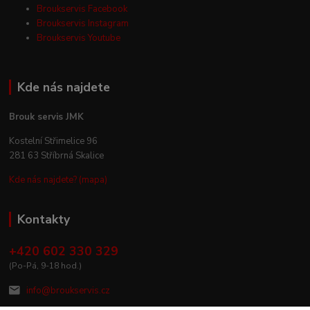
Broukservis Facebook
Broukservis Instagram
Broukservis Youtube
Kde nás najdete
Brouk servis JMK
Kostelní Střimelice 96
281 63 Stříbrná Skalice
Kde nás najdete? (mapa)
Kontakty
+420 602 330 329
(Po-Pá, 9-18 hod.)
info@broukservis.cz