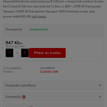
Stejnoběžný kloub zadní poloosy Ø 100 mm + mazací tuk a imbus šrouby
kit.CV joint Ø 100 mm rear inner kit.T.2 Bus r.v. 8/67 » 7/79T.25 Transporter
Vanagon 2WDT.25 Transporter Vanagon 4WD front/rear inside only
pouze vnitřní181 IRS
celý popis
Dostupnost
Skladem 8 ks
947 Kč
/
ks
783 Kč
bez DPH
Přidat do košíku
Číslo produktu:
211598101
Výrobce:
CLASSIC LINE
Kompletní specifikace
Komentáře
0