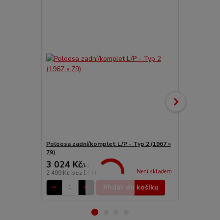
Poloosa zadní/komplet L/P - Typ 2 (1967 »
Kroužek pol
79)
(1967 » 70)
3 024 Kč
199 Kč
/
ks
/
ks
Není skladem
2 499 Kč
bez DPH
164 Kč
bez 
Přidat do košíku