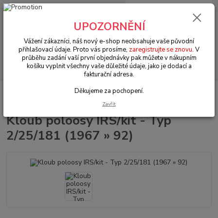
0
ks
+420 602 330 329
za
0 Kč
(Po-Pá, 9-18 hod.)
UPOZORNĚNÍ
Menu
Vážení zákazníci, náš nový e-shop neobsahuje vaše původní
přihlašovací údaje. Proto vás prosíme,
zaregistrujte se znovu
. V
průběhu zadání vaší první objednávky pak můžete v nákupním
Hledat
košíku vyplnit všechny vaše důležité údaje, jako je dodací a
fakturační adresa.
Děkujeme za pochopení.
Úvod
VW Bus Typ 2 (1967 » 79)
Převodovka & zadní náprava (Gearbox &
rear axle)
Kloub poloosy IRS/kit - Typ 2/25/181 (1967 » 92)
Zavřít
Kloub poloosy IRS/kit - Typ
2/25/181 (1967 » 92)