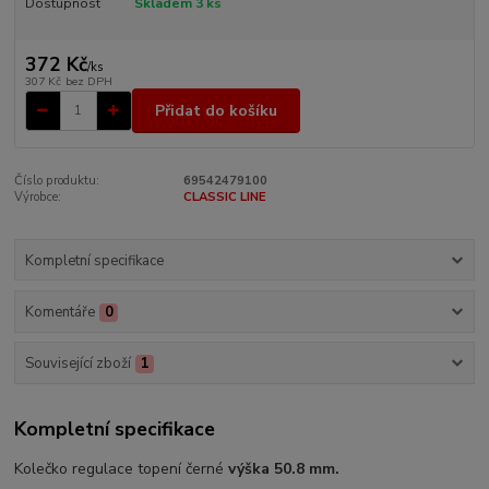
Dostupnost
Skladem 3 ks
372 Kč
/
ks
307 Kč
bez DPH
Přidat do košíku
Číslo produktu:
69542479100
Výrobce:
CLASSIC LINE
Kompletní specifikace
Komentáře
0
Související zboží
1
Kompletní specifikace
Kolečko regulace topení černé
výška 50.8 mm.