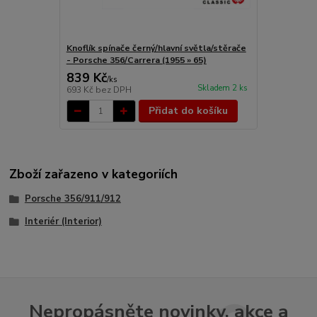
Knoflík spínače černý/hlavní světla/stěrače
- Porsche 356/Carrera (1955 » 65)
839 Kč
/
ks
Skladem 2 ks
693 Kč
bez DPH
Přidat do košíku
Zboží zařazeno v kategoriích
Porsche 356/911/912
Interiér (Interior)
Nepropásněte novinky, akce a