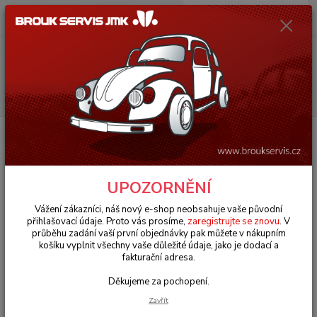
0
ks
+420 602 330 329
za
0 Kč
(Po-Pá, 9-18 hod.)
Menu
Hledat
Úvod
Porsche 356/911/912
Interiér (Interior)
Kolečko regulace topení/
černé - Porsche 356 B (1959 » 63)
Kolečko regulace topení/černé -
UPOZORNĚNÍ
Porsche 356 B (1959 » 63)
Vážení zákazníci, náš nový e-shop neobsahuje vaše původní
přihlašovací údaje. Proto vás prosíme,
zaregistrujte se znovu
. V
průběhu zadání vaší první objednávky pak můžete v nákupním
košíku vyplnit všechny vaše důležité údaje, jako je dodací a
fakturační adresa.
Děkujeme za pochopení.
Zavřít