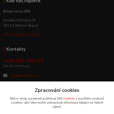
Kde nás najdete
Brouk servis JMK
Kostelní Střimelice 96
281 63 Stříbrná Skalice
Kde nás najdete? (mapa)
Kontakty
+420 602 330 329
(Po-Pá, 9-18 hod.)
info@broukservis.cz
Zpracování cookies
Náš e-shop a partneři potřebují Váš
souhlas
s použitím souborů
cookies, aby Vám mohli zobrazovat informace týkající se Vašich
zájmů.