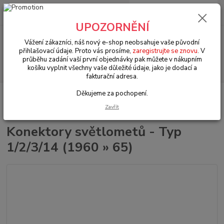
0
ks
+420 602 330 329
za
0 Kč
(Po-Pá, 9-18 hod.)
UPOZORNĚNÍ
Menu
Vážení zákazníci, náš nový e-shop neobsahuje vaše původní
přihlašovací údaje. Proto vás prosíme,
zaregistrujte se znovu
. V
průběhu zadání vaší první objednávky pak můžete v nákupním
Hledat
košíku vyplnit všechny vaše důležité údaje, jako je dodací a
fakturační adresa.
Děkujeme za pochopení.
Úvod
VW Brouk Typ 1 (1938 » 03)
Elektroinstalace (Electrical)
Světla
& komponenty (Light & lenses)
Konektory světlometů - Typ 1/2/3/14 (1960 »
Zavřít
65)
Konektory světlometů - Typ
1/2/3/14 (1960 » 65)