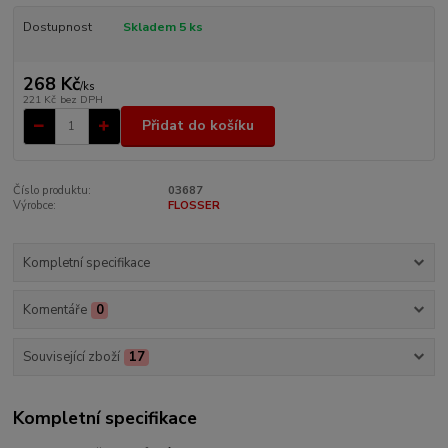
Dostupnost
Skladem 5 ks
268 Kč
/
ks
221 Kč
bez DPH
Přidat do košíku
Číslo produktu:
03687
Výrobce:
FLOSSER
Kompletní specifikace
Komentáře
0
Související zboží
17
Kompletní specifikace