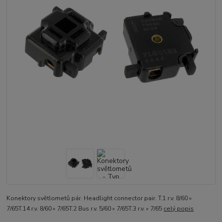
Konektory světlometů pár. Headlight connector pair. T.1 r.v. 8/60 »
7/65T.14 r.v. 8/60 » 7/65T.2 Bus r.v. 5/60 » 7/65T.3 r.v. » 7/65
celý popis