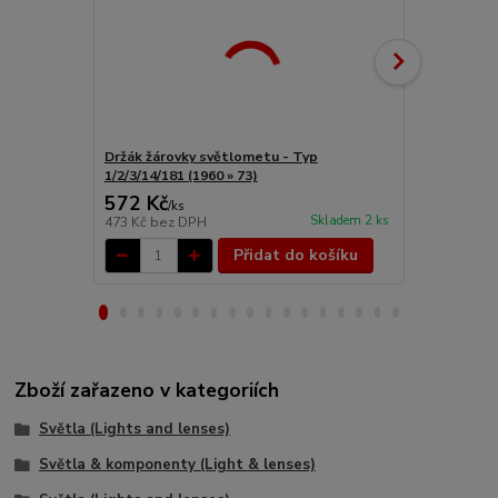
Držák žárovky světlometu - Typ
Patice žáro
1/2/3/14/181 (1960 » 73)
1/2/3/4/14/1
572 Kč
112 Kč
/
ks
/
ks
Skladem 2 ks
473 Kč
bez DPH
93 Kč
bez D
Přidat do košíku
Zboží zařazeno v kategoriích
Světla (Lights and lenses)
Světla & komponenty (Light & lenses)