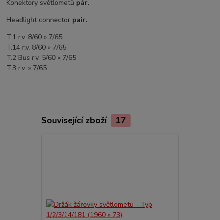
Konektory světlometů
pár.
Headlight connector
pair.
T.1 r.v. 8/60 » 7/65
T.14 r.v. 8/60 » 7/65
T.2 Bus r.v. 5/60 » 7/65
T.3 r.v. » 7/65
Související zboží
17
Akce