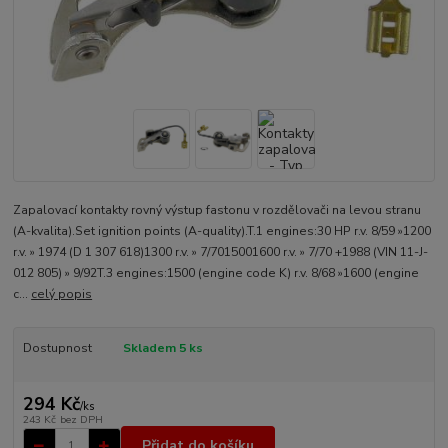
Zapalovací kontakty rovný výstup fastonu v rozdělovači na levou stranu
(A-kvalita).Set ignition points (A-quality).T.1 engines:30 HP r.v. 8/59 »1200
r.v. » 1974 (D 1 307 618)1300 r.v. » 7/7015001600 r.v. » 7/70 +1988 (VIN 11-J-
012 805) » 9/92T.3 engines:1500 (engine code K) r.v. 8/68 »1600 (engine
c...
celý popis
Dostupnost
Skladem 5 ks
294 Kč
/
ks
243 Kč
bez DPH
Přidat do košíku