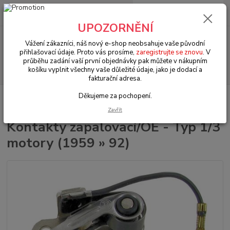
0
ks
+420 602 330 329
za
0 Kč
(Po-Pá, 9-18 hod.)
UPOZORNĚNÍ
Menu
Vážení zákazníci, náš nový e-shop neobsahuje vaše původní
přihlašovací údaje. Proto vás prosíme,
zaregistrujte se znovu
. V
průběhu zadání vaší první objednávky pak můžete v nákupním
Hledat
košíku vyplnit všechny vaše důležité údaje, jako je dodací a
fakturační adresa.
Děkujeme za pochopení.
Úvod
VW Brouk/Cabrio Typ 1
Elektrodíly (Other electrical parts)
Kontakty zapalovací/OE - Typ 1/3 motory (1959 » 92)
Zavřít
Kontakty zapalovací/OE - Typ 1/3
motory (1959 » 92)