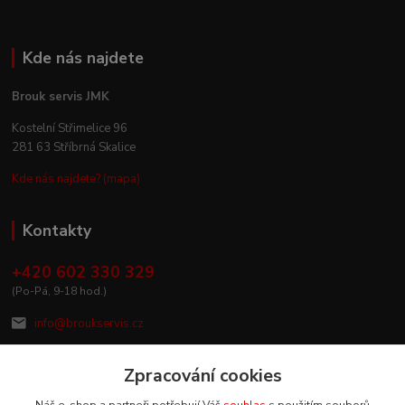
Kde nás najdete
Brouk servis JMK
Kostelní Střimelice 96
281 63 Stříbrná Skalice
Kde nás najdete? (mapa)
Kontakty
+420 602 330 329
(Po-Pá, 9-18 hod.)
info@broukservis.cz
Zpracování cookies