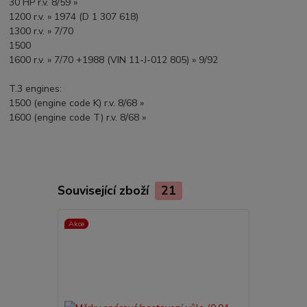
30 HP r.v. 8/59 »
1200 r.v. » 1974 (D 1 307 618)
1300 r.v. » 7/70
1500
1600 r.v. » 7/70 +1988 (VIN 11-J-012 805) » 9/92
T.3 engines:
1500 (engine code K) r.v. 8/68 »
1600 (engine code T) r.v. 8/68 »
Související zboží
21
Akce