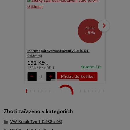
209 Kč
- 8 %
Měrky spárové/nastavení vůle (0.04-
Víčko rozdě
0.63mm)
Typ 1/2/3/14
192 Kč
235 Kč
/
ks
/
ks
Skladem 3 ks
159 Kč
bez DPH
194 Kč
bez 
Přidat do košíku
Zboží zařazeno v kategoriích
VW Brouk Typ 1 (1938 » 03)