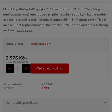
EMPI HD přítlačný talíř spojky O 200 mm zatížení 2100 Lb/952.- 56kg. -
není osazen kroužkem (dosedací plocha ložiska spojky) - hladký průběh
záběru - pro vyšší zátěž - dlouhá životnost EMPI H-D clutch cover. This is
an excellent replacement for the stock clutch. Tested and proven strong
and sm...
celý popis
Dostupnost
Není skladem
2 576 Kč
/
ks
2 129 Kč
bez DPH
Přidat do košíku
Číslo produktu:
4082-0
Výrobce:
EMPI
Kompletní specifikace