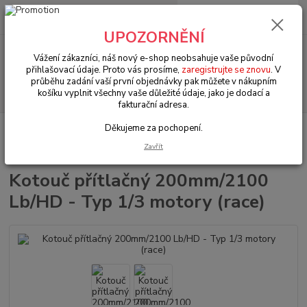
0
ks
+420 602 330 329
za
0 Kč
(Po-Pá, 9-18 hod.)
UPOZORNĚNÍ
Menu
Vážení zákazníci, náš nový e-shop neobsahuje vaše původní
přihlašovací údaje. Proto vás prosíme,
zaregistrujte se znovu
. V
průběhu zadání vaší první objednávky pak můžete v nákupním
Hledat
košíku vyplnit všechny vaše důležité údaje, jako je dodací a
fakturační adresa.
Děkujeme za pochopení.
Úvod
VW Brouk Typ 1 (1938 » 03)
Motory & díly (Engines & parts)
Spojka & komponenty (Clutch & componets)
Kotouč přítlačný 200mm/2100
Zavřít
Lb/HD - Typ 1/3 motory (race)
Kotouč přítlačný 200mm/2100
Lb/HD - Typ 1/3 motory (race)