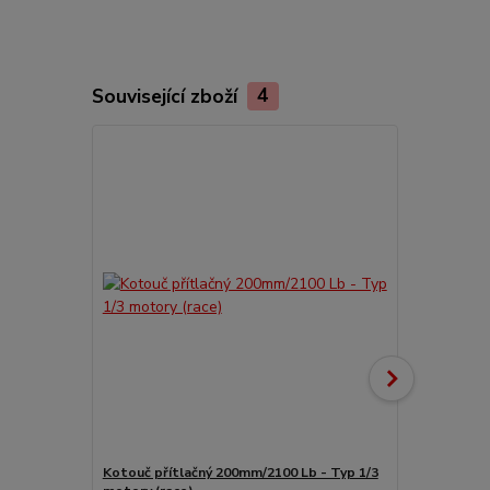
Související zboží
4
Kotouč přítlačný 200mm/2100 Lb - Typ 1/3
Ložisko spo