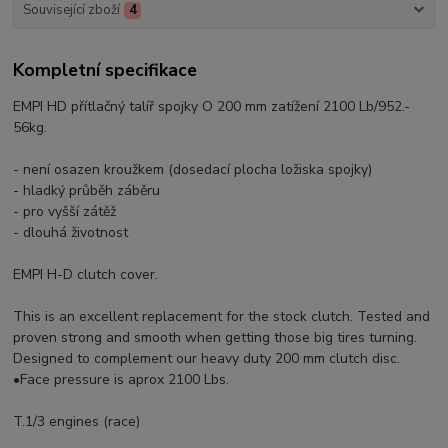
Související zboží
4
Kompletní specifikace
EMPI HD přítlačný talíř spojky O 200 mm zatížení 2100 Lb/952.-
56kg.
- není osazen kroužkem (dosedací plocha ložiska spojky)
- hladký průběh záběru
- pro vyšší zátěž
- dlouhá životnost
EMPI H-D clutch cover.
This is an excellent replacement for the stock clutch. Tested and
proven strong and smooth when getting those big tires turning.
Designed to complement our heavy duty 200 mm clutch disc.
•Face pressure is aprox 2100 Lbs.
T.1/3 engines (race)