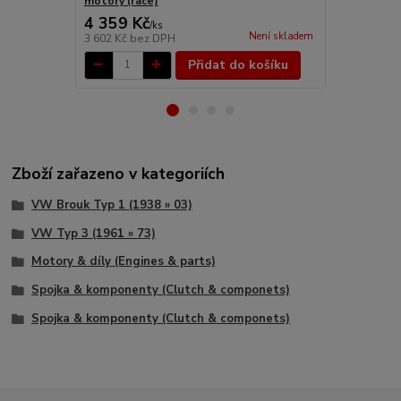
motory (race)
1/2/3/14/25/
4 359 Kč
1 203 Kč
/
ks
Není skladem
3 602 Kč
bez DPH
994 Kč
bez 
Přidat do košíku
Zboží zařazeno v kategoriích
VW Brouk Typ 1 (1938 » 03)
VW Typ 3 (1961 » 73)
Motory & díly (Engines & parts)
Spojka & komponenty (Clutch & componets)
Spojka & komponenty (Clutch & componets)