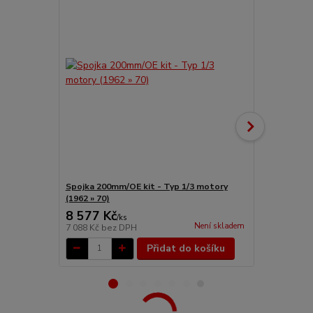
Spojka 200mm/OE kit - Typ 1/3 motory
Spojka 200m
(1962 » 70)
70)
8 577 Kč
2 267 Kč
/
ks
Není skladem
7 088 Kč
bez DPH
1 874 Kč
bez
Přidat do košíku