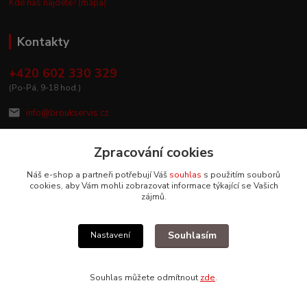
Kde nás najdete? (mapa)
Kontakty
+420 602 330 329
(Po-Pá, 9-18 hod.)
info@broukservis.cz
Zpracování cookies
Náš e-shop a partneři potřebují Váš
souhlas
s použitím souborů
cookies, aby Vám mohli zobrazovat informace týkající se Vašich
zájmů.
Souhlasím
Nastavení
Upravit sběr cookies.
Souhlas můžete odmítnout
zde
.
Vytvořeno na
Eshop-rychle.cz