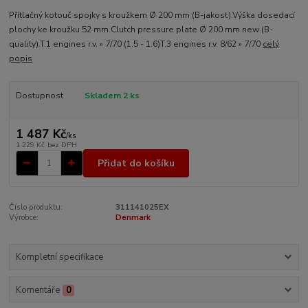
Přítlačný kotouč spojky s kroužkem Ø 200 mm (B-jakost).Výška dosedací
plochy ke kroužku 52 mm.Clutch pressure plate Ø 200 mm new (B-
quality).T.1 engines r.v. » 7/70 (1.5 - 1.6)T.3 engines r.v. 8/62 » 7/70
celý
popis
Dostupnost
Skladem 2 ks
1 487 Kč
/
ks
1 229 Kč
bez DPH
Přidat do košíku
Číslo produktu:
311141025EX
Výrobce:
Denmark
Kompletní specifikace
Komentáře
0