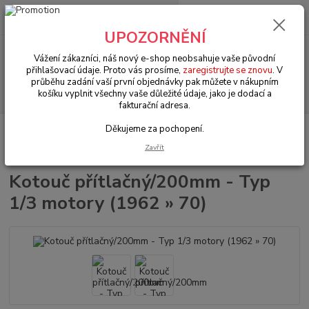
0
ks
+420 602 330 329
za
0 Kč
(Po-Pá, 9-18 hod.)
UPOZORNĚNÍ
Menu
Vážení zákazníci, náš nový e-shop neobsahuje vaše původní
přihlašovací údaje. Proto vás prosíme,
zaregistrujte se znovu
. V
průběhu zadání vaší první objednávky pak můžete v nákupním
Hledat
košíku vyplnit všechny vaše důležité údaje, jako je dodací a
fakturační adresa.
Děkujeme za pochopení.
Úvod
VW Brouk Typ 1 (1938 » 03)
Motory & díly (Engines & parts)
Spojka & komponenty (Clutch & componets)
Kotouč přítlačný/200mm - Typ
Zavřít
1/3 motory (1962 » 70)
Kotouč přítlačný/200mm - Typ
1/3 motory (1962 » 70)