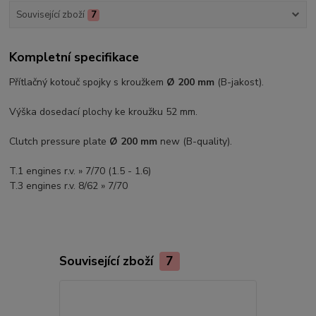
Související zboží
7
Kompletní specifikace
Přítlačný kotouč spojky s kroužkem
Ø 200 mm
(B-jakost).
Výška dosedací plochy ke kroužku 52 mm.
Clutch pressure plate
Ø 200 mm
new (B-quality).
T.1 engines r.v. » 7/70 (1.5 - 1.6)
T.3 engines r.v. 8/62 » 7/70
Související zboží
7