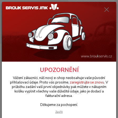
0
ks
+420 602 330 329
za
0 Kč
(Po-Pá, 9-18 hod.)
Menu
Hledat
Úvod
VW Bus Typ 2 (1967 » 79)
Motorové díly (Engine parts)
Krycí
plechy válců 8mm/spodní - Typ 1 motory (1961 »)
Krycí plechy válců 8mm/spodní -
UPOZORNĚNÍ
Typ 1 motory (1961 »)
Vážení zákazníci, náš nový e-shop neobsahuje vaše původní
přihlašovací údaje. Proto vás prosíme,
zaregistrujte se znovu
. V
průběhu zadání vaší první objednávky pak můžete v nákupním
košíku vyplnit všechny vaše důležité údaje, jako je dodací a
fakturační adresa.
Děkujeme za pochopení.
Zavřít