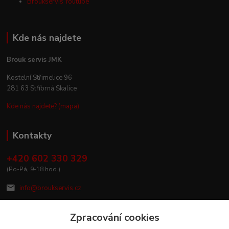
Broukservis Youtube
Kde nás najdete
Brouk servis JMK
Kostelní Střimelice 96
281 63 Stříbrná Skalice
Kde nás najdete? (mapa)
Kontakty
+420 602 330 329
(Po-Pá, 9-18 hod.)
info@broukservis.cz
Zpracování cookies