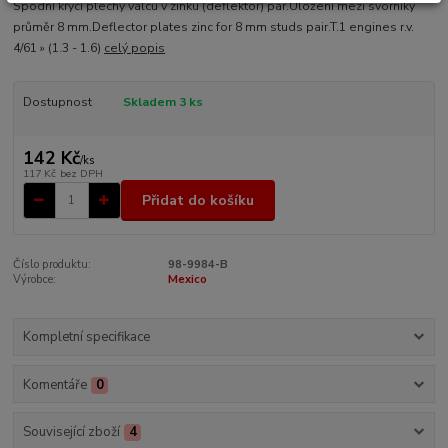
Spodní krycí plechy válců v zinku (deflektor) pár.Uložení mezi svorníky
průměr 8 mm.Deflector plates zinc for 8 mm studs pair.T.1 engines r.v.
4/61 » (1.3 - 1.6)
celý popis
Dostupnost
Skladem 3 ks
142 Kč
/
ks
117 Kč
bez DPH
Přidat do košíku
Číslo produktu:
98-9984-B
Výrobce:
Mexico
Kompletní specifikace
Komentáře
0
Související zboží
4