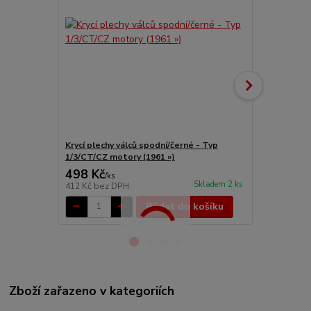
Krycí plechy válců spodní/černé - Typ
Krycí plechy
1/3/CT/CZ motory (1961 »)
1/CT/CZ mot
498 Kč
196 Kč
/
ks
/
ks
Skladem 2 ks
412 Kč
bez DPH
162 Kč
bez 
Přidat do košíku
Zboží zařazeno v kategoriích