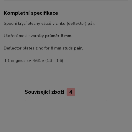
Kompletní specifikace
Spodní krycí plechy válců v zinku (deflektor)
pár.
Uložení mezi svorníky
průměr 8 mm.
Deflector plates zinc for
8 mm
studs
pair.
T.1 engines r.v. 4/61 » (1.3 - 1.6)
Související zboží
4