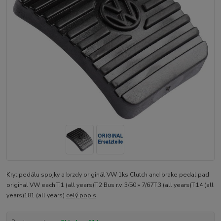
Kryt pedálu spojky a brzdy originál VW 1ks.Clutch and brake pedal pad
original VW each.T.1 (all years)T.2 Bus r.v. 3/50 » 7/67T.3 (all years)T.14 (all
years)181 (all years)
celý popis