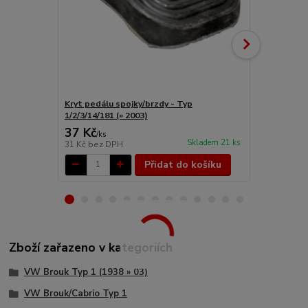
Kryt pedálu spojky/brzdy - Typ
Pedál spojky
1/2/3/14/181 (» 2003)
37 Kč
704 Kč
/
ks
/
ks
Skladem 21 ks
31 Kč
bez DPH
582 Kč
bez 
Přidat do košíku
Zboží zařazeno v kategoriích
VW Brouk Typ 1 (1938 » 03)
VW Brouk/Cabrio Typ 1