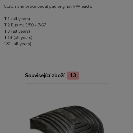
Clutch and brake pedal pad original VW
each.
T.1 (all years)
T.2 Bus r.v. 3/50 » 7/67
T.3 (all years)
T.14 (all years)
181 (all years)
Související zboží
13