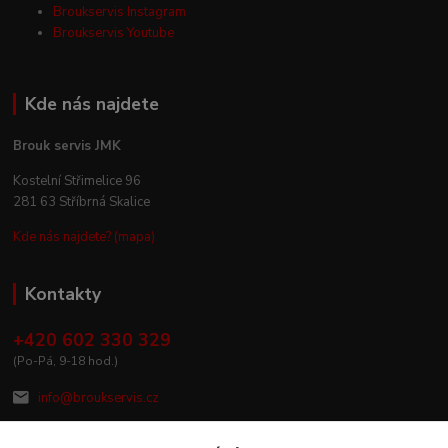
Broukservis Instagram
Broukservis Youtube
Kde nás najdete
Brouk servis JMK
Kostelní Střimelice 96
281 63 Stříbrná Skalice
Kde nás najdete? (mapa)
Kontakty
+420 602 330 329
(Po-Pá, 9-18 hod.)
info@broukservis.cz