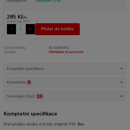
Dostupnost
Skladem 11 ks
285 Kč
/
ks
236 Kč
bez DPH
Přidat do košíku
Číslo produktu:
8172200302
Výrobce:
ORIGINAL Ersatzteile
Kompletní specifikace
Komentáře
0
Související zboží
13
Kompletní specifikace
Kryt pedálu spojky a brzdy originál VW
1ks.