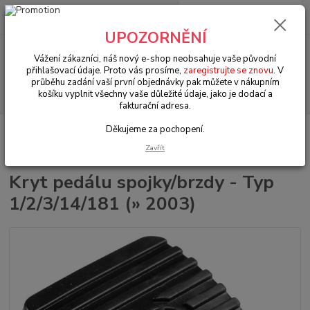
0
ks
+420 602 330 329
za
0 Kč
(Po-Pá, 9-18 hod.)
UPOZORNĚNÍ
Menu
Vážení zákazníci, náš nový e-shop neobsahuje vaše původní
přihlašovací údaje. Proto vás prosíme,
zaregistrujte se znovu
. V
průběhu zadání vaší první objednávky pak můžete v nákupním
Hledat
košíku vyplnit všechny vaše důležité údaje, jako je dodací a
fakturační adresa.
Děkujeme za pochopení.
Úvod
VW Brouk Typ 1 (1938 » 03)
Interiér (Interior)
Doplňkové díly
(Complementary products)
Kryt pedálu spojky/brzdy - Typ 1/2/3/14/181 (»
Zavřít
2003)
Kryt pedálu spojky/brzdy - Typ
1/2/3/14/181 (» 2003)