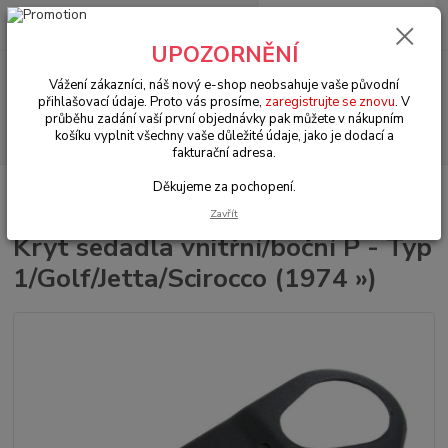
0
ks
+420 602 330 329
za
0 Kč
(Po-Pá, 9-18 hod.)
UPOZORNĚNÍ
Menu
Vážení zákazníci, náš nový e-shop neobsahuje vaše původní
přihlašovací údaje. Proto vás prosíme,
zaregistrujte se znovu
. V
průběhu zadání vaší první objednávky pak můžete v nákupním
Hledat
košíku vyplnit všechny vaše důležité údaje, jako je dodací a
fakturační adresa.
Děkujeme za pochopení.
Úvod
VW LT/Golf/Jetta/Scirocco (1974 » 95)
Interiér (Interior)
Kryt
sedadla vnitřní/boční P - Typ 1/Golf/Jetta/Scirocco (1974 »)
Zavřít
Kryt sedadla vnitřní/boční P - Typ
1/Golf/Jetta/Scirocco (1974 »)