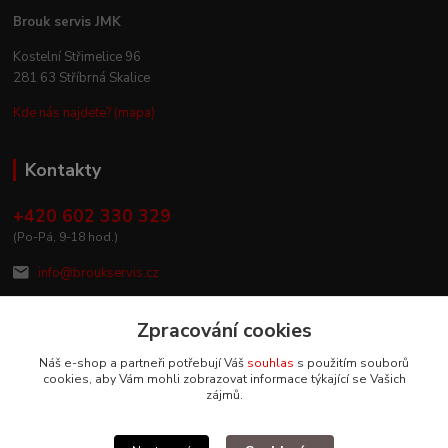
Brouk servis JMK
Kostelní Střimelice 96
281 63 Stříbrná Skalice
Kde nás najdete? (mapa)
Kontakty
+420 602 330 329
(Po-Pá, 9-18 hod.)
info@broukservis.cz
Zpracování cookies
Náš e-shop a partneři potřebují Váš
souhlas
s použitím souborů
cookies, aby Vám mohli zobrazovat informace týkající se Vašich
zájmů.