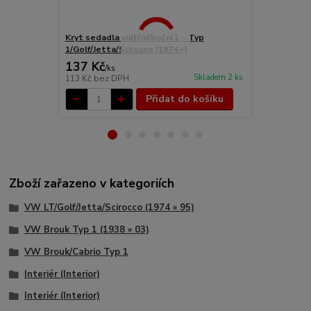
Kryt sedadla vnitřní/boční L - Typ
Kryt sedadla
1/Golf/Jetta/Scirocco (1974 »)
1/Golf/Jetta
137 Kč
119 Kč
/
ks
/
ks
Skladem 2 ks
113 Kč
bez DPH
98 Kč
bez D
Přidat do košíku
Zboží zařazeno v kategoriích
VW LT/Golf/Jetta/Scirocco (1974 » 95)
VW Brouk Typ 1 (1938 » 03)
VW Brouk/Cabrio Typ 1
Interiér (Interior)
Interiér (Interior)