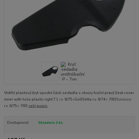
Vnitřní plastový kryt spodní části sedadla s otvory boční pravý.Seat cover
inner with hole plastic right.T.1 r.v. 8/75 »Golf/Jetta r.v. 8/74 » 7/83Scirocco
r.v. 8/75 » 7/83
celý popis
Dostupnost
Skladem 2 ks