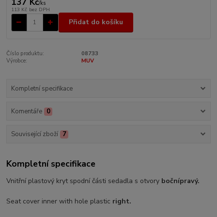
137 Kč
/
ks
113 Kč
bez DPH
Přidat do košíku
Číslo produktu:
08733
Výrobce:
MUV
Kompletní specifikace
Komentáře
0
Související zboží
7
Kompletní specifikace
Vnitřní plastový kryt spodní části sedadla s otvory
boční
pravý.
Seat cover inner with hole plastic
right.