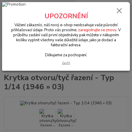
0
ks
+420 602 330 329
za
0 Kč
(Po-Pá, 9-18 hod.)
UPOZORNĚNÍ
Menu
Vážení zákazníci, náš nový e-shop neobsahuje vaše původní
přihlašovací údaje. Proto vás prosíme,
zaregistrujte se znovu
. V
průběhu zadání vaší první objednávky pak můžete v nákupním
Hledat
košíku vyplnit všechny vaše důležité údaje, jako je dodací a
fakturační adresa.
Děkujeme za pochopení.
Úvod
VW Brouk Typ 1 (1938 » 03)
Karosářské díly (Karosseridele)
Karosářské díly (Karosseridele)
Krytka otvoru/tyč řazení - Typ 1/14 (1946 »
Zavřít
03)
Krytka otvoru/tyč řazení - Typ
1/14 (1946 » 03)