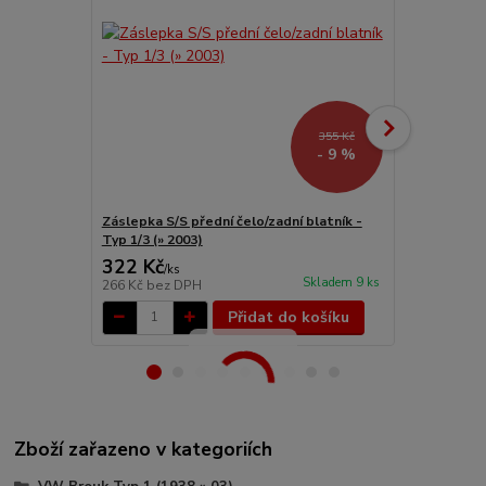
355 Kč
- 9 %
Záslepka S/S přední čelo/zadní blatník -
Čelo přední/
Typ 1/3 (» 2003)
322 Kč
4 677 Kč
/
ks
Skladem 9 ks
266 Kč
bez DPH
3 865 Kč
bez
Přidat do košíku
Zboží zařazeno v kategoriích