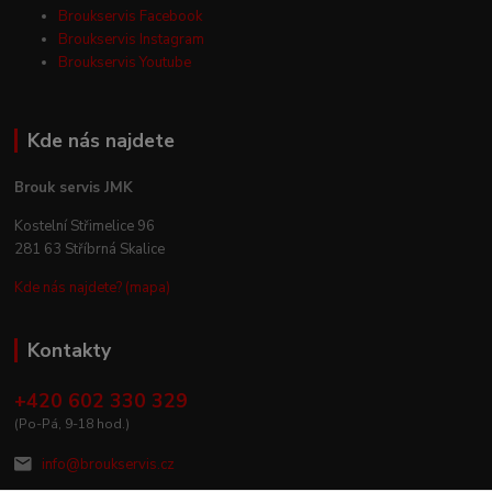
Broukservis Facebook
Broukservis Instagram
Broukservis Youtube
Kde nás najdete
Brouk servis JMK
Kostelní Střimelice 96
281 63 Stříbrná Skalice
Kde nás najdete? (mapa)
Kontakty
+420 602 330 329
(Po-Pá, 9-18 hod.)
info@broukservis.cz