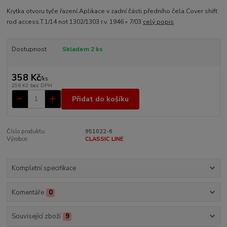
Krytka otvoru tyče řazení.Aplikace v zadní části předního čela.Cover shift
rod access.T.1/14 not 1302/1303 r.v. 1946 » 7/03
celý popis
Dostupnost
Skladem 2 ks
358 Kč
/
ks
296 Kč
bez DPH
Přidat do košíku
Číslo produktu:
951022-6
Výrobce:
CLASSIC LINE
Kompletní specifikace
Komentáře
0
Související zboží
9