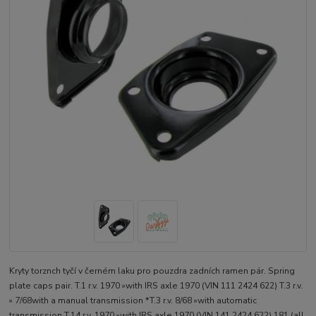
Kryty torznch tyčí v černém laku pro pouzdra zadních ramen pár. Spring
plate caps pair. T.1 r.v. 1970 »with IRS axle 1970 (VIN 111 2424 622) T.3 r.v.
» 7/68with a manual transmission *T.3 r.v. 8/68 »with automatic
transmission T.14 r.v. 1970 »with IRS axle 1970 (VIN 141 2424 622) 181 (all