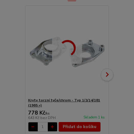
Kryty torzní tyče/chrom - Typ 1/3/14/181
Pouzdro torz
(1965 »)
1/3/14/181 (
778 Kč
86 Kč
/
ks
/
ks
Skladem 1 ks
643 Kč
bez DPH
71 Kč
bez D
Přidat do košíku