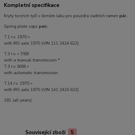
Kompletní specifikace
Kryty torznch tyčí v černém laku pro pouzdra zadních ramen
pár.
Spring plate caps
pair.
T.1 r.v. 1970 »
with IRS axle 1970 (VIN 111 2424 622)
T.3 r.v. » 7/68
with a manual transmission *
T.3 r.v. 8/68 »
with automatic transmission
T.14 r.v. 1970 »
with IRS axle 1970 (VIN 141 2424 622)
181 (all years)
Související zboží
5