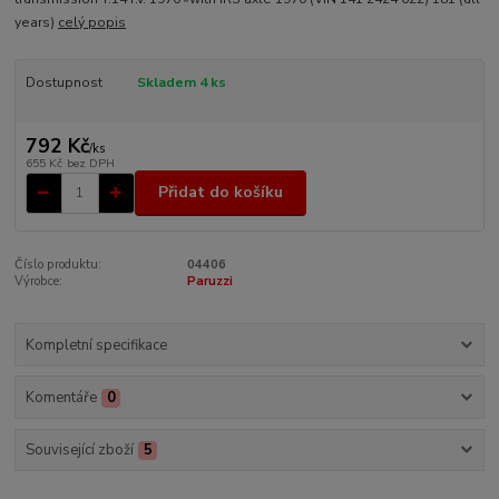
years)
celý popis
Dostupnost
Skladem 4 ks
792 Kč
/
ks
655 Kč
bez DPH
Přidat do košíku
Číslo produktu:
04406
Výrobce:
Paruzzi
Kompletní specifikace
Komentáře
0
Související zboží
5