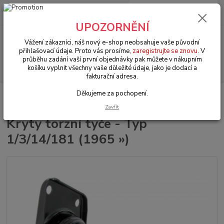
0
ks
+420 602 330 329
za
0 Kč
(Po-Pá, 9-18 hod.)
UPOZORNĚNÍ
Menu
Vážení zákazníci, náš nový e-shop neobsahuje vaše původní
přihlašovací údaje. Proto vás prosíme,
zaregistrujte se znovu
. V
průběhu zadání vaší první objednávky pak můžete v nákupním
Hledat
košíku vyplnit všechny vaše důležité údaje, jako je dodací a
fakturační adresa.
Děkujeme za pochopení.
Úvod
VW Brouk Typ 1 (1938 » 03)
Šasi (Chassis)
Převodovka & zadní
náprava (Gearbox & rear axle)
Kryty torzní tyče - Typ 1/3/14/181 (1965 »)
Zavřít
Kryty torzní tyče - Typ
1/3/14/181 (1965 »)