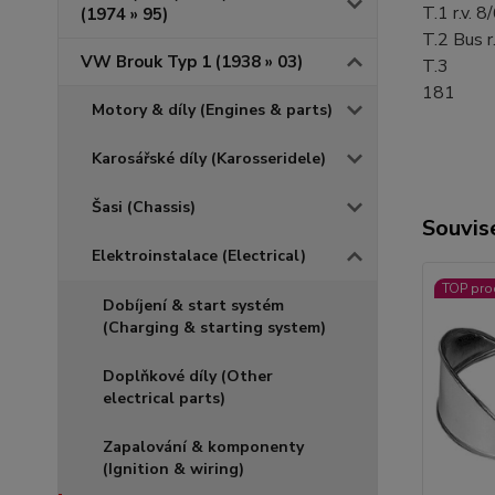
T.1 r.v. 
(1974 » 95)
T.2 Bus r
VW Brouk Typ 1 (1938 » 03)
T.3
181
Motory & díly (Engines & parts)
Karosářské díly (Karosseridele)
Šasi (Chassis)
Souvise
Elektroinstalace (Electrical)
TOP pro
Dobíjení & start systém
(Charging & starting system)
Doplňkové díly (Other
electrical parts)
Zapalování & komponenty
(Ignition & wiring)