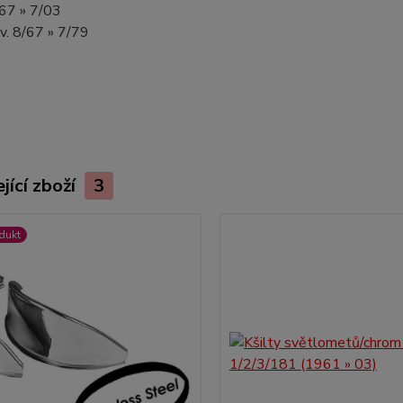
8/67 » 7/03
.v. 8/67 » 7/79
jící zboží
3
dukt