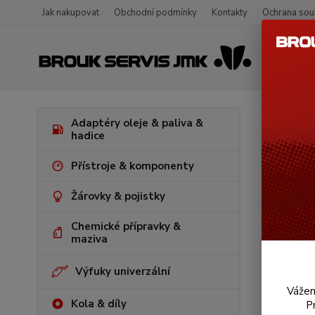
Jak nakupovat
Obchodní podmínky
Kontakty
Ochrana sou
Úvod
V
Adaptéry oleje & paliva &
1/2/3/181 
hadice
Kšil
Přístroje & komponenty
Žárovky & pojistky
Chemické přípravky &
maziva
Výfuky univerzální
Vážen
Kola & díly
P