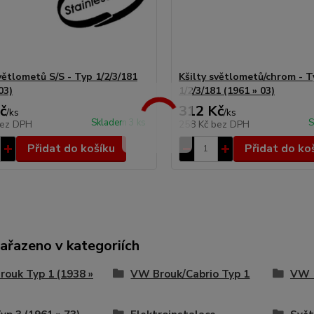
větlometů S/S - Typ 1/2/3/181
Kšilty světlometů/chrom - T
03)
1/2/3/181 (1961 » 03)
č
312 Kč
/
ks
/
ks
Skladem 3 ks
S
ez DPH
258 Kč
bez DPH
Přidat do košíku
Přidat do ko
zařazeno v kategoriích
ouk Typ 1 (1938 »
VW Brouk/Cabrio Typ 1
VW 