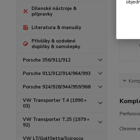
objedn
Dílenské nástroje &
přípravky
Literatura & manuály
Přívěšky & ozdobné
doplňky & samolepky
Porsche 356/911/912
Porsche 911/912/914/964/993
Kompl
Porsche 924/928/944/959/968
Komple
VW Transporter T.4 (1990 »
03)
Perforova
VW Transporter T.25 (1979 »
92)
Chrome e
VW LT/Golf/Jetta/Scirocco