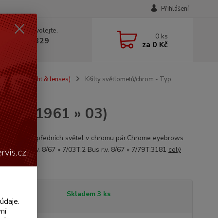
Přihlášení
 si rady? Zavolejte.
0
ks
 602 330 329
za
0 Kč
, 9-18 hod.)
ponenty (Light & lenses)
Kšilty světlometů/chrom - Typ
/181 (1961 » 03)
ované kšilty předních světel v chromu pár.Chrome eyebrows
d pair.T.1 r.v. 8/67 » 7/03T.2 Bus r.v. 8/67 » 7/79T.3181
celý
tupnost
Skladem 3 ks
údaje.
ní