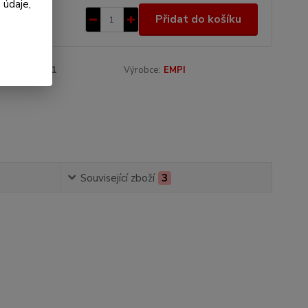
 údaje,
7 Kč
/
ks
Přidat do košíku
 Kč
bez DPH
roduktu:
6451
Výrobce:
EMPI
Související zboží
3