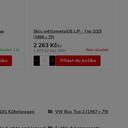
yp
Sklo světlometu/OE L/P - Typ 1/2/3
(1966 » 73)
2 263 Kč
/
ks
kladem 1 ks
Není skladem
1 870 Kč
bez DPH
šíku
Přidat do košíku
181 Kübelwagen
VW Bus Typ 2 (1967 » 79)