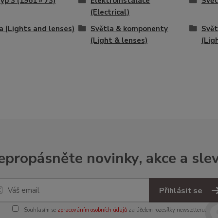
p 3 (1961 » 73)
Elektroinstalace
Svět
(Electrical)
a (Lights and lenses)
Světla & komponenty
Svět
(Light & lenses)
(Lig
epropásněte novinky, akce a slev
Přihlásit se
Souhlasím se
zpracováním osobních údajů
za účelem rozesílky newsletteru.