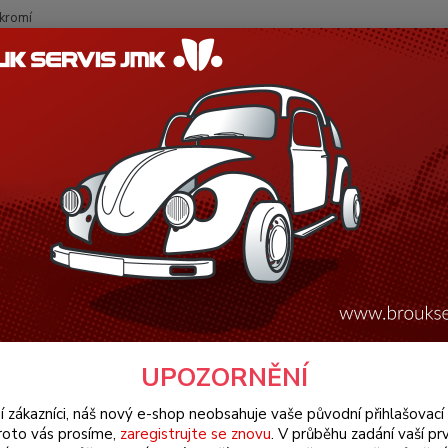
kromí
Nevíte
Hledat
+420
(Po-Pá
W Brouk Typ 1 (1938 » 03)
Elektroinstalace (Electrical)
Světla & kom
(1961 » 03)
ty světlometů/chrom - Typ 1/2/3
Perfor
louvere
popis
UPOZORNĚNÍ
Dos
í zákazníci, náš nový e-shop neobsahuje vaše původní přihlašovací 
roto vás prosíme,
zaregistrujte se znovu
. V průběhu zadání vaší prv