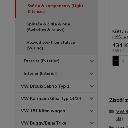
Světla & komponenty (Light
& lenses)
Spínače & čidla & rele
(Switches & relays)
Kšilty s
(1961 » 
Rozvod elektroinstalace
434 K
(Wiring)
359 Kč
b
Exteriér (Exterior)
Interiér (Interior)
VW Brouk/Cabrio Typ 1
VW Karmann Ghia Typ 14/34
Zboží 
VW 181 Kübelwagen
VW Br
03)
VW Buggy/Baja/Trike