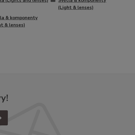
la (Lights and lenses)
Světla & komponenty
(Light & lenses)
la & komponenty
ht & lenses)
y!