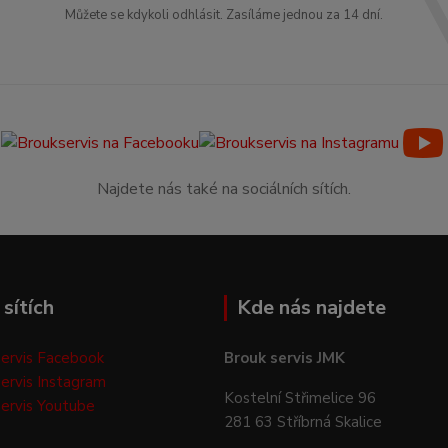
Můžete se kdykoli odhlásit. Zasíláme jednou za 14 dní.
Najdete nás také na sociálních sítích.
sítích
Kde nás najdete
ervis Facebook
Brouk servis JMK
ervis Instagram
Kostelní Střimelice 96
ervis Youtube
281 63 Stříbrná Skalice