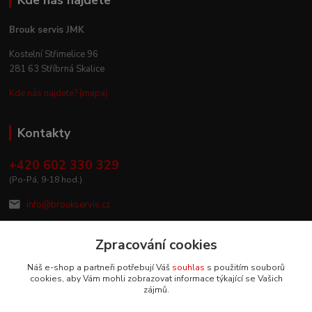
Kde nás najdete
Brouk servis JMK
Kostelní Střimelice 96
281 63 Stříbrná Skalice
Kde nás najdete? (mapa)
Kontakty
+420 602 330 329
(Po-Pá, 9-18 hod.)
info@broukservis.cz
Zpracování cookies
Náš e-shop a partneři potřebují Váš
souhlas
s použitím souborů
cookies, aby Vám mohli zobrazovat informace týkající se Vašich
zájmů.