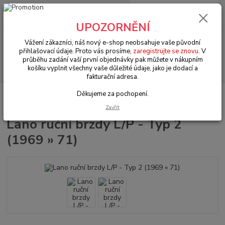
0
ks
+420 602 330 329
za
0 Kč
(Po-Pá, 9-18 hod.)
UPOZORNĚNÍ
Menu
Vážení zákazníci, náš nový e-shop neobsahuje vaše původní
přihlašovací údaje. Proto vás prosíme,
zaregistrujte se znovu
. V
průběhu zadání vaší první objednávky pak můžete v nákupním
Hledat
košíku vyplnit všechny vaše důležité údaje, jako je dodací a
fakturační adresa.
Děkujeme za pochopení.
Úvod
VW Bus Typ 2 (1967 » 79)
Brzdy & řízení & řazení (Brake & steering
& shift)
Lano ruční brzdy L/P - Typ 2 (1969 » 71)
Zavřít
Lano ruční brzdy L/P - Typ 2
(1969 » 71)