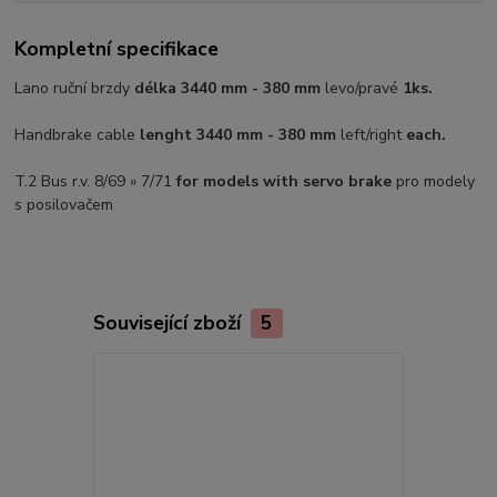
Kompletní specifikace
Lano ruční brzdy
délka 3440 mm - 380 mm
levo/pravé
1ks.
Handbrake cable
lenght 3440 mm - 380 mm
left/right
each.
T.2 Bus r.v. 8/69 » 7/71
for models with servo brake
pro modely
s posilovačem
Související zboží
5