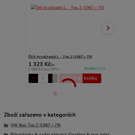
Štít brzd/zadní L - Typ 2 (1967 » 70)
Štít brzd/za
1 323 Kč
1 323 Kč
/
ks
Skladem 2 ks
1 093 Kč
bez DPH
1 093 Kč
bez
Přidat do košíku
Zboží zařazeno v kategoriích
VW Bus Typ 2 (1967 » 79)
Převodovka & zadní náprava (Gearbox & rear axle)