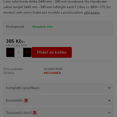
Lano ruční brzdy délka 3440 mm - 380 mm levo/pravé 1ks.Handbrake
cable lenght 3440 mm - 380 mm left/right each.T.2 Bus r.v. 8/69 » 7/71 for
models with servo brake pro modely s posilovačem
celý popis
Dostupnost
Skladem 4 ks
385 Kč
/
ks
318 Kč
bez DPH
Přidat do košíku
Číslo produktu:
211609701P
Výrobce:
MECHANEX
Kompletní specifikace
Komentáře
0
Související zboží
5