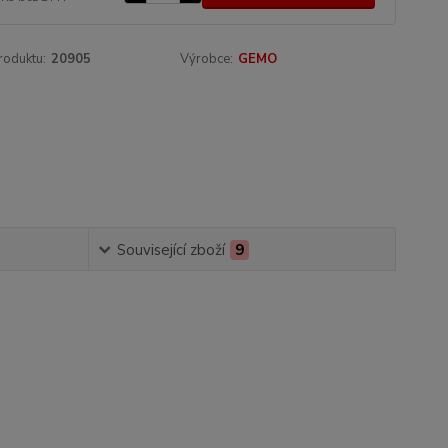
roduktu:
20905
Výrobce:
GEMO
Související zboží
9