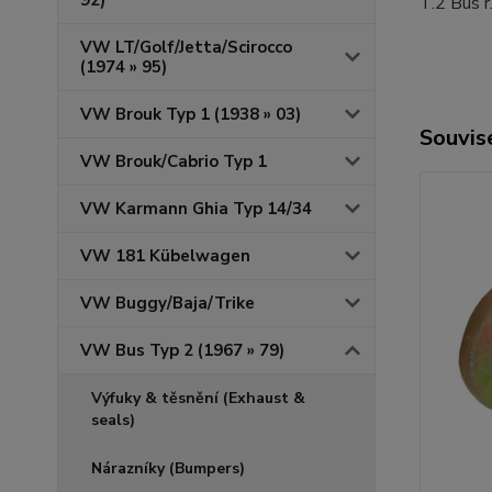
92)
T.2 Bus r
VW LT/Golf/Jetta/Scirocco
(1974 » 95)
VW Brouk Typ 1 (1938 » 03)
Souvise
VW Brouk/Cabrio Typ 1
VW Karmann Ghia Typ 14/34
VW 181 Kübelwagen
VW Buggy/Baja/Trike
VW Bus Typ 2 (1967 » 79)
Výfuky & těsnění (Exhaust &
seals)
Nárazníky (Bumpers)