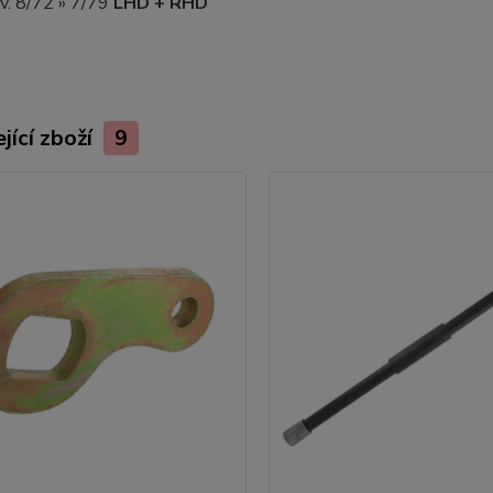
.v. 8/72 » 7/79
LHD + RHD
jící zboží
9