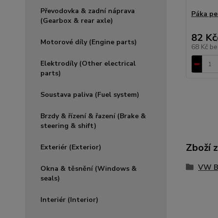
Převodovka & zadní náprava
Páka ped
(Gearbox & rear axle)
82 Kč
Motorové díly (Engine parts)
68 Kč
be
Elektrodíly (Other electrical
parts)
Soustava paliva (Fuel system)
Brzdy & řízení & řazení (Brake &
steering & shift)
Zboží 
Exteriér (Exterior)
VW Bu
Okna & těsnění (Windows &
seals)
Interiér (Interior)