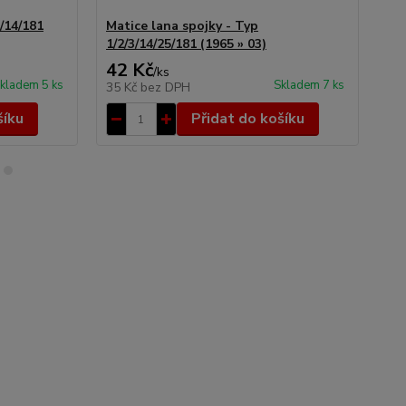
/14/181
Matice lana spojky - Typ
Ma
1/2/3/14/25/181 (1965 » 03)
1/2
42 Kč
49
/
ks
kladem 5 ks
Skladem 7 ks
35 Kč
bez DPH
40
šíku
Přidat do košíku