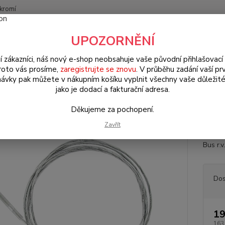
kromí
Nevíte
UPOZORNĚNÍ
Hledat
+420
(Po-Pá
í zákazníci, náš nový e-shop neobsahuje vaše původní přihlašovací 
roto vás prosíme,
zaregistrujte se znovu
. V průběhu zadání vaší prv
ávky pak můžete v nákupním košíku vyplnit všechny vaše důležité
W Bus Typ 2 (1967 » 79)
Lana (Cables)
Lano spojky LHD/RHD - Ty
jako je dodací a fakturační adresa.
 spojky LHD/RHD - Typ 2 (1972 
Děkujeme za pochopení.
Zavřít
Lano s
Bus r.
Dos
19
163