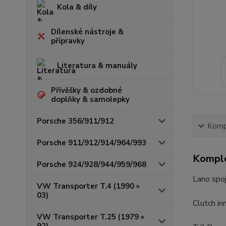
Kola & díly
Dílenské nástroje &
přípravky
Literatura & manuály
Přívěšky & ozdobné
doplňky & samolepky
Porsche 356/911/912
Kompl
Porsche 911/912/914/964/993
Komple
Porsche 924/928/944/959/968
Lano spo
VW Transporter T.4 (1990 »
03)
Clutch in
VW Transporter T.25 (1979 »