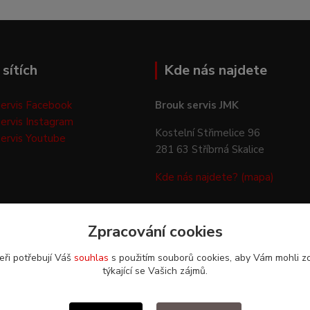
sítích
Kde nás najdete
ervis Facebook
Brouk servis JMK
ervis Instagram
Kostelní Střimelice 96
ervis Youtube
281 63 Stříbrná Skalice
Kde nás najdete? (mapa)
Zpracování cookies
eři potřebují Váš
souhlas
s použitím souborů cookies, aby Vám mohli z
týkající se Vašich zájmů.
Upravit sběr cookies.