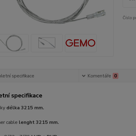
Číslo p
etní specifikace
Komentáře
0
tní specifikace
jky
délka 3215 mm.
ner cable
lenght 3215 mm.