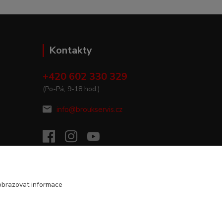
Kontakty
+420 602 330 329
(Po-Pá, 9-18 hod.)
info@broukservis.cz
obrazovat informace