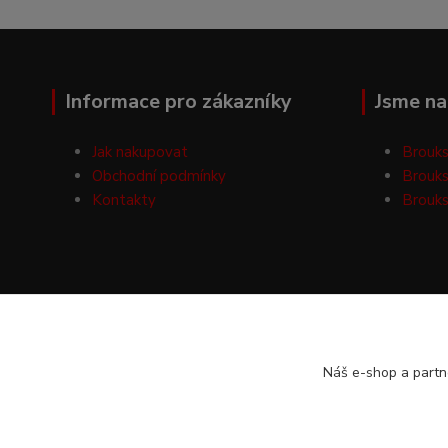
Informace pro zákazníky
Jsme na 
Jak nakupovat
Brouks
Obchodní podmínky
Brouks
Kontakty
Brouks
Náš e-shop a partn