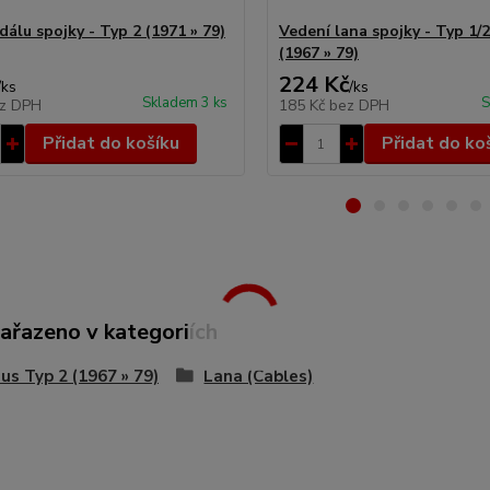
álu spojky - Typ 2 (1971 » 79)
Vedení lana spojky - Typ 1/2
(1967 » 79)
224 Kč
/
ks
/
ks
Skladem 3 ks
S
z DPH
185 Kč
bez DPH
Přidat do košíku
Přidat do ko
zařazeno v kategoriích
s Typ 2 (1967 » 79)
Lana (Cables)