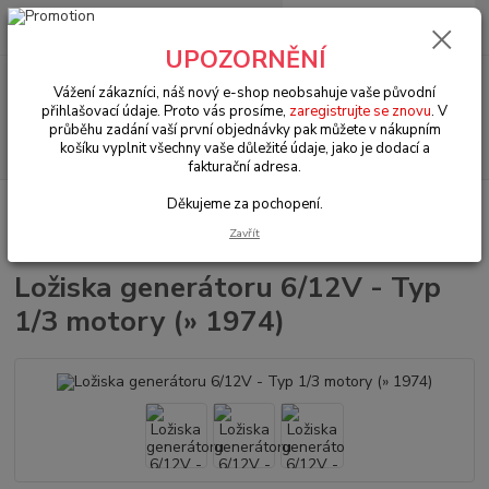
0
ks
+420 602 330 329
za
0 Kč
(Po-Pá, 9-18 hod.)
UPOZORNĚNÍ
Menu
Vážení zákazníci, náš nový e-shop neobsahuje vaše původní
přihlašovací údaje. Proto vás prosíme,
zaregistrujte se znovu
. V
průběhu zadání vaší první objednávky pak můžete v nákupním
Hledat
košíku vyplnit všechny vaše důležité údaje, jako je dodací a
fakturační adresa.
Děkujeme za pochopení.
Úvod
VW Brouk Typ 1 (1938 » 03)
Elektroinstalace (Electrical)
Dobíjení & start systém (Charging & starting system)
Ložiska generátoru
Zavřít
6/12V - Typ 1/3 motory (» 1974)
Ložiska generátoru 6/12V - Typ
1/3 motory (» 1974)