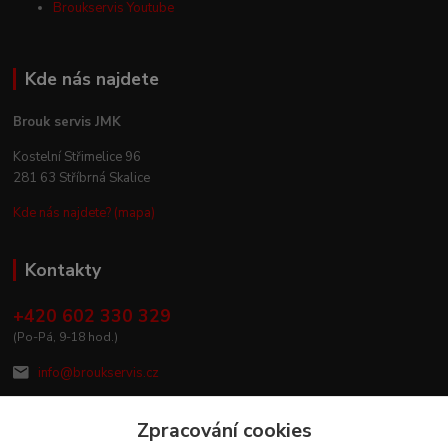
Broukservis Youtube
Kde nás najdete
Brouk servis JMK
Kostelní Střimelice 96
281 63 Stříbrná Skalice
Kde nás najdete? (mapa)
Kontakty
+420 602 330 329
(Po-Pá, 9-18 hod.)
info@broukservis.cz
Zpracování cookies