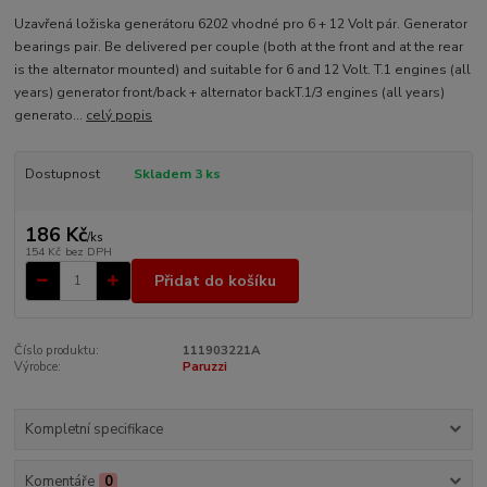
Uzavřená ložiska generátoru 6202 vhodné pro 6 + 12 Volt pár. Generator
bearings pair. Be delivered per couple (both at the front and at the rear
is the alternator mounted) and suitable for 6 and 12 Volt. T.1 engines (all
years) generator front/back + alternator backT.1/3 engines (all years)
generato...
celý popis
Dostupnost
Skladem 3 ks
186 Kč
/
ks
154 Kč
bez DPH
Přidat do košíku
Číslo produktu:
111903221A
Výrobce:
Paruzzi
Kompletní specifikace
Komentáře
0