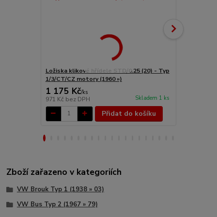
Ložiska klikové hřídele STD/0.25 (20) - Typ
Ložiska klik
1/3/CT/CZ motory (1960 »)
1/3/CT/CZ m
1 175 Kč
2 539 Kč
/
ks
Skladem 1 ks
971 Kč
bez DPH
2 098 Kč
bez
Přidat do košíku
Zboží zařazeno v kategoriích
VW Brouk Typ 1 (1938 » 03)
VW Bus Typ 2 (1967 » 79)