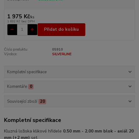
1 975 Kč
/
ks
1 632 Kč
bez DPH
Přidat do košíku
Číslo produktu:
05910
Výrobce:
SILVERLINE
Kompletní specifikace
Komentáře
0
Související zboží
20
Kompletní specifikace
Kluzná ložiska klikové hřídele
0.50 mm - 2.00 mm blok - axiál 20
mm (+2 mm)
set.