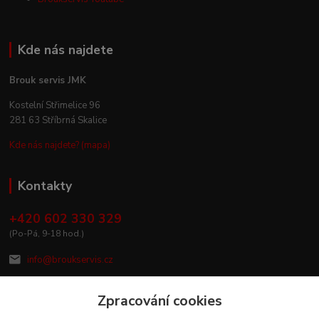
Kde nás najdete
Brouk servis JMK
Kostelní Střimelice 96
281 63 Stříbrná Skalice
Kde nás najdete? (mapa)
Kontakty
+420 602 330 329
(Po-Pá, 9-18 hod.)
info@broukservis.cz
Zpracování cookies