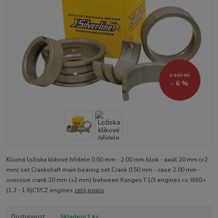
2 112 Kč
- 6 %
Kluzná ložiska klikové hřídele 0.50 mm - 2.00 mm blok - axiál 20 mm (+2
mm) set.Crankshaft main bearing set.Crank 0.50 mm - case 2.00 mm -
oversize crank 20 mm (+2 mm) between flanges.T.1/3 engines r.v. 8/60 »
(1.2 - 1.6)CT/CZ engines
celý popis
Dostupnost
Skladem 1 ks