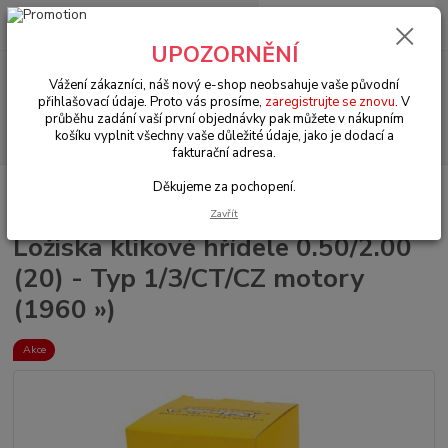
0
ks
+420 602 330 329
za
0 Kč
(Po-Pá, 9-18 hod.)
UPOZORNĚNÍ
Menu
Vážení zákazníci, náš nový e-shop neobsahuje vaše původní
přihlašovací údaje. Proto vás prosíme,
zaregistrujte se znovu
. V
průběhu zadání vaší první objednávky pak můžete v nákupním
Hledat
košíku vyplnit všechny vaše důležité údaje, jako je dodací a
fakturační adresa.
Děkujeme za pochopení.
Úvod
VW Bus Typ 2 (1967 » 79)
Motorové díly (Engine parts)
Ložiska
klikové hřídele 0.50/2.00 (20) - Typ 1/3/CT/CZ motory (1960 »)
Zavřít
Ložiska klikové hřídele 0.50/2.00
(20) - Typ 1/3/CT/CZ motory
(1960 »)
Akce