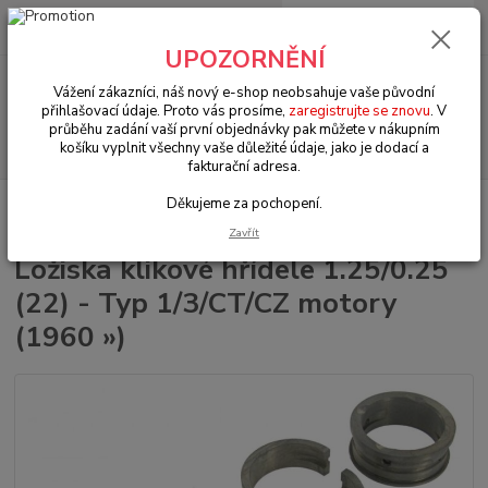
0
ks
+420 602 330 329
za
0 Kč
(Po-Pá, 9-18 hod.)
UPOZORNĚNÍ
Menu
Vážení zákazníci, náš nový e-shop neobsahuje vaše původní
přihlašovací údaje. Proto vás prosíme,
zaregistrujte se znovu
. V
průběhu zadání vaší první objednávky pak můžete v nákupním
Hledat
košíku vyplnit všechny vaše důležité údaje, jako je dodací a
fakturační adresa.
Děkujeme za pochopení.
Úvod
VW Transporter T.25 (1979 » 92)
Motorové díly (Engine parts)
Ložiska klikové hřídele 1.25/0.25 (22) - Typ 1/3/CT/CZ motory (1960 »)
Zavřít
Ložiska klikové hřídele 1.25/0.25
(22) - Typ 1/3/CT/CZ motory
(1960 »)