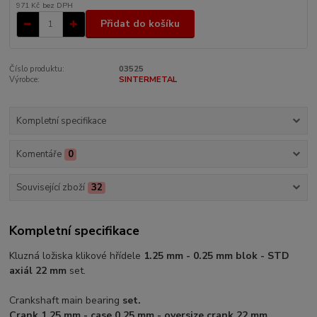
971 Kč
bez DPH
Přidat do košíku
Číslo produktu:
03525
Výrobce:
SINTERMETAL
Kompletní specifikace
Komentáře
0
Související zboží
32
Kompletní specifikace
Kluzná ložiska klikové hřídele
1.25 mm - 0.25 mm blok - STD
axiál 22 mm
set.
Crankshaft main bearing
set.
Crank 1.25 mm - case 0.25 mm - oversize crank 22 mm