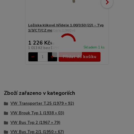
Ložiska klikové hřídele 1.00/0.50 (22) - Typ
Ložiska klik
1/3/CT/CZ motory (1960 »)
1/3/CT/CZ m
1 226 Kč
1 096 Kč
/
ks
Skladem 1 ks
1 013 Kč
bez DPH
906 Kč
bez 
Přidat do košíku
Zboží zařazeno v kategoriích
VW Transporter T.25 (1979 » 92)
VW Brouk Typ 1 (1938 » 03)
VW Bus Typ 2 (1967 » 79)
VW Bus Typ 2/1 (1950 » 67)