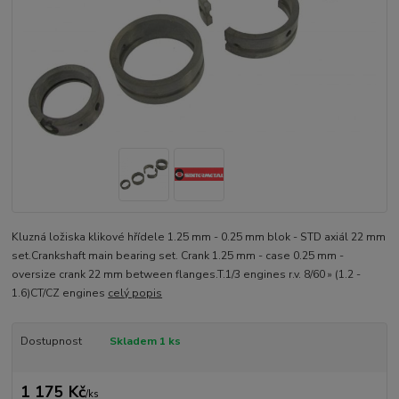
Kluzná ložiska klikové hřídele 1.25 mm - 0.25 mm blok - STD axiál 22 mm
set.Crankshaft main bearing set. Crank 1.25 mm - case 0.25 mm -
oversize crank 22 mm between flanges.T.1/3 engines r.v. 8/60 » (1.2 -
1.6)CT/CZ engines
celý popis
Dostupnost
Skladem 1 ks
1 175 Kč
/
ks