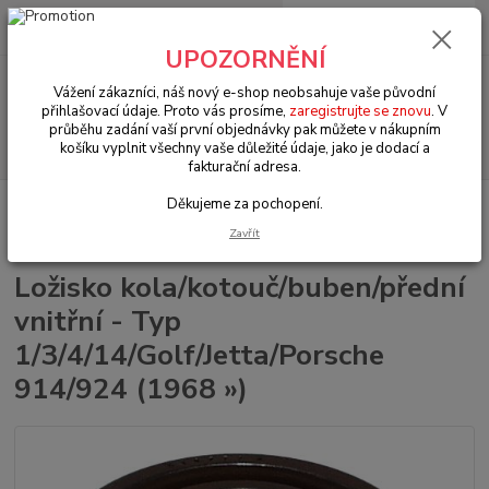
0
ks
+420 602 330 329
za
0 Kč
(Po-Pá, 9-18 hod.)
UPOZORNĚNÍ
Menu
Vážení zákazníci, náš nový e-shop neobsahuje vaše původní
přihlašovací údaje. Proto vás prosíme,
zaregistrujte se znovu
. V
průběhu zadání vaší první objednávky pak můžete v nákupním
Hledat
košíku vyplnit všechny vaše důležité údaje, jako je dodací a
fakturační adresa.
Děkujeme za pochopení.
Úvod
VW Brouk Typ 1 (1938 » 03)
Šasi (Chassis)
Řízení & přední
náprava (Steering & front axle)
Ložisko kola/kotouč/buben/přední vnitřní - Typ
Zavřít
1/3/4/14/Golf/Jetta/Porsche 914/924 (1968 »)
Ložisko kola/kotouč/buben/přední
vnitřní - Typ
1/3/4/14/Golf/Jetta/Porsche
914/924 (1968 »)