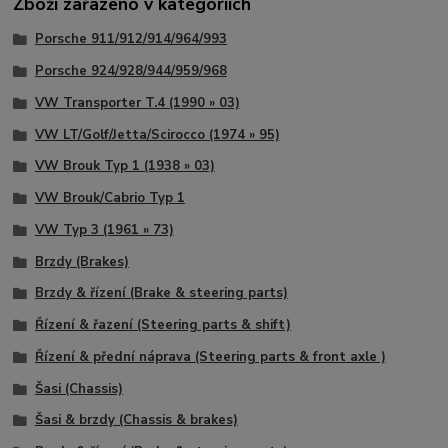
Zboží zařazeno v kategoriích
Porsche 911/912/914/964/993
Porsche 924/928/944/959/968
VW Transporter T.4 (1990 » 03)
VW LT/Golf/Jetta/Scirocco (1974 » 95)
VW Brouk Typ 1 (1938 » 03)
VW Brouk/Cabrio Typ 1
VW Typ 3 (1961 » 73)
Brzdy (Brakes)
Brzdy & řízení (Brake & steering parts)
Řízení & řazení (Steering parts & shift)
Řízení & přední náprava (Steering parts & front axle )
Šasi (Chassis)
Šasi & brzdy (Chassis & brakes)