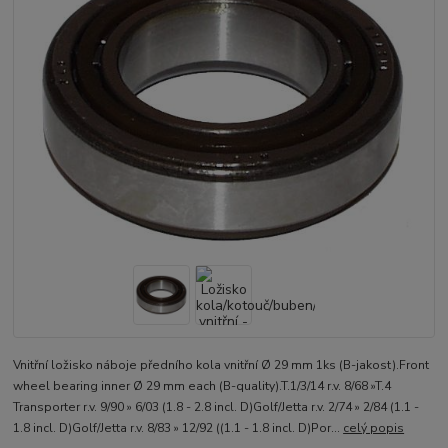
Vnitřní ložisko náboje předního kola vnitřní Ø 29 mm 1ks (B-jakost).Front
wheel bearing inner Ø 29 mm each (B-quality).T.1/3/14 r.v. 8/68 »T.4
Transporter r.v. 9/90 » 6/03 (1.8 - 2.8 incl. D)Golf/Jetta r.v. 2/74 » 2/84 (1.1 -
1.8 incl. D)Golf/Jetta r.v. 8/83 » 12/92 ((1.1 - 1.8 incl. D)Por...
celý popis