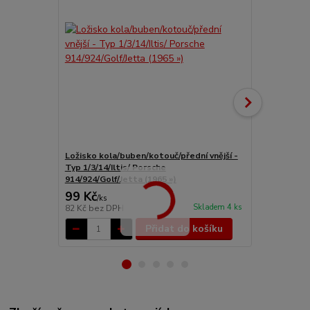
Ložisko kola/buben/kotouč/přední vnější -
Ložiska OE/p
Typ 1/3/14/Iltis/ Porsche
kotouče/bub
914/924/Golf/Jetta (1965 »)
914 (1967 »)
99 Kč
822 Kč
/
ks
/
ks
Skladem 4 ks
82 Kč
bez DPH
679 Kč
bez 
Přidat do košíku