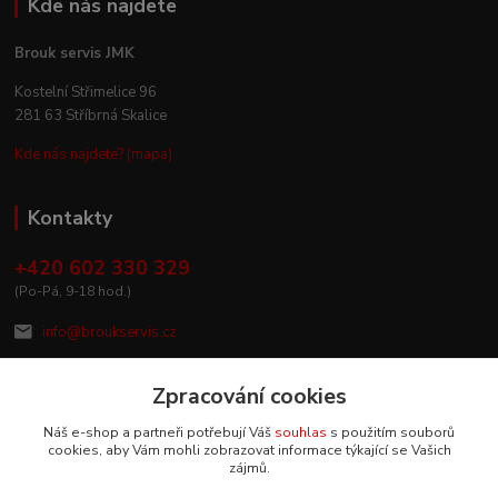
Kde nás najdete
Brouk servis JMK
Kostelní Střimelice 96
281 63 Stříbrná Skalice
Kde nás najdete? (mapa)
Kontakty
+420 602 330 329
(Po-Pá, 9-18 hod.)
info@broukservis.cz
Zpracování cookies
Náš e-shop a partneři potřebují Váš
souhlas
s použitím souborů
cookies, aby Vám mohli zobrazovat informace týkající se Vašich
zájmů.