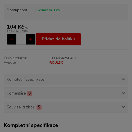
Dostupnost
Skladem 3 ks
104 Kč
/
ks
86 Kč
bez DPH
Přidat do košíku
Číslo produktu:
311405625EALT
Výrobce:
ROULEX
Kompletní specifikace
Komentáře
0
Související zboží
5
Kompletní specifikace