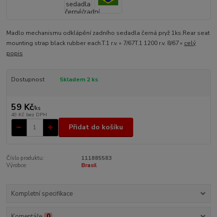
Madlo mechanismu odklápění zadního sedadla černá pryž 1ks.Rear seat
mounting strap black rubber each.T.1 r.v. » 7/67T.1 1200 r.v. 8/67 »
celý
popis
Dostupnost
Skladem 2 ks
59 Kč
/
ks
49 Kč
bez DPH
Přidat do košíku
Číslo produktu:
111885583
Výrobce:
Brasil
Kompletní specifikace
Komentáře
0