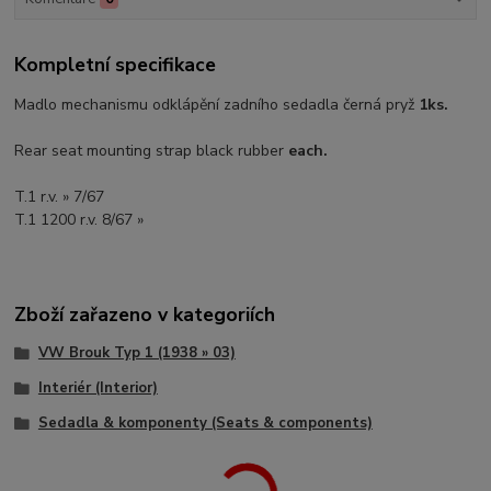
Kompletní specifikace
Madlo mechanismu odklápění zadního sedadla černá pryž
1ks.
Rear seat mounting strap black rubber
each.
T.1 r.v. » 7/67
T.1 1200 r.v. 8/67 »
Zboží zařazeno v kategoriích
VW Brouk Typ 1 (1938 » 03)
Interiér (Interior)
Sedadla & komponenty (Seats & components)