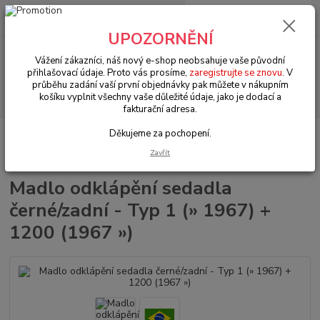
0
ks
+420 602 330 329
za
0 Kč
(Po-Pá, 9-18 hod.)
UPOZORNĚNÍ
Menu
Vážení zákazníci, náš nový e-shop neobsahuje vaše původní
přihlašovací údaje. Proto vás prosíme,
zaregistrujte se znovu
. V
průběhu zadání vaší první objednávky pak můžete v nákupním
Hledat
košíku vyplnit všechny vaše důležité údaje, jako je dodací a
fakturační adresa.
Děkujeme za pochopení.
Úvod
VW Brouk Typ 1 (1938 » 03)
Interiér (Interior)
Sedadla &
komponenty (Seats & components)
Madlo odklápění sedadla černé/zadní -
Zavřít
Typ 1 (» 1967) + 1200 (1967 »)
Madlo odklápění sedadla
černé/zadní - Typ 1 (» 1967) +
1200 (1967 »)