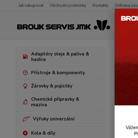
Jak nakupovat
Obchodní podmínky
Kontakty
Ochrana sou
Úvod
V
Adaptéry oleje & paliva &
hadice
Madl
Přístroje & komponenty
Žárovky & pojistky
Chemické přípravky &
maziva
Výfuky univerzální
Vážen
Kola & díly
P