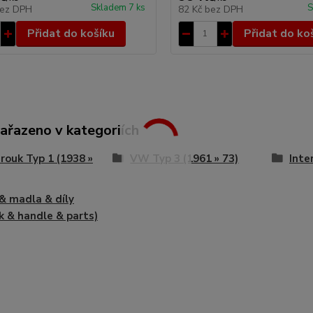
Skladem 7 ks
S
ez DPH
82 Kč
bez DPH
Přidat do košíku
Přidat do ko
zařazeno v kategoriích
ouk Typ 1 (1938 »
VW Typ 3 (1961 » 73)
Inter
 & madla & díly
k & handle & parts)