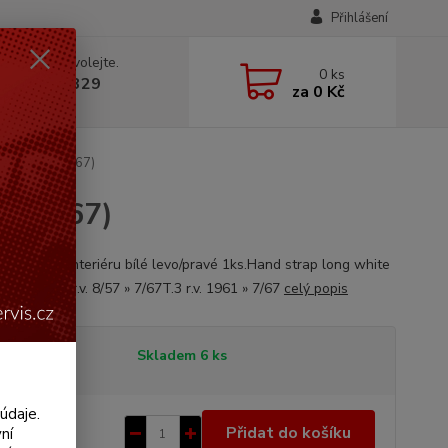
Přihlášení
 si rady? Zavolejte.
0
ks
 602 330 329
za
0 Kč
, 9-18 hod.)
 1/3 (1957 » 67)
57 » 67)
B-sloupku interiéru bílé levo/pravé 1ks.Hand strap long white
ght each.T.1 r.v. 8/57 » 7/67T.3 r.v. 1961 » 7/67
celý popis
tupnost
Skladem 6 ks
údaje.
2 Kč
/
ks
Přidat do košíku
ní
 Kč
bez DPH