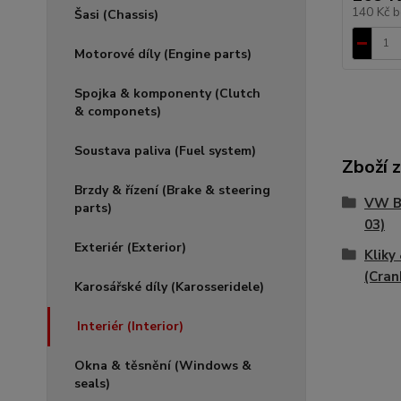
140 Kč
b
Šasi (Chassis)
Motorové díly (Engine parts)
Spojka & komponenty (Clutch
& componets)
Soustava paliva (Fuel system)
Zboží 
Brzdy & řízení (Brake & steering
VW Br
parts)
03)
Exteriér (Exterior)
Kliky
(Cran
Karosářské díly (Karosseridele)
Interiér (Interior)
Okna & těsnění (Windows &
seals)