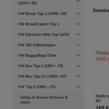
(1974 » 95)
Souvise
VW Brouk Typ 1 (1938 » 03)
VW Brouk/Cabrio Typ 1
VW Karmann Ghia Typ 14/34
VW 181 Kübelwagen
VW Buggy/Baja/Trike
VW Bus Typ 2 (1967 » 79)
VW Bus Typ 2/1 (1950 » 67)
VW Typ 3 (1961 » 73)
Madlo s
Výfuky & těsnění (Exhaust &
67)
seals)
169 K