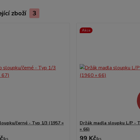
jící zboží
3
Akce
loupku/černé - Typ 1/3 (1957 »
Držák madla sloupku L/P - T
» 66)
č
99 Kč
/
ks
/
ks