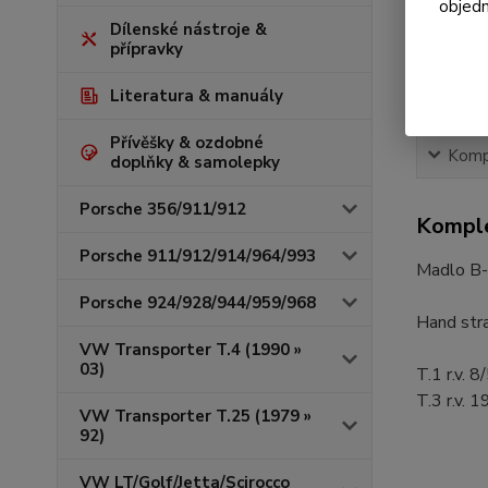
objedn
Dílenské nástroje &
přípravky
Literatura & manuály
Přívěšky & ozdobné
Kompl
doplňky & samolepky
Porsche 356/911/912
Komple
Porsche 911/912/914/964/993
Madlo B-s
Porsche 924/928/944/959/968
Hand str
VW Transporter T.4 (1990 »
03)
T.1 r.v. 
T.3 r.v. 
VW Transporter T.25 (1979 »
92)
VW LT/Golf/Jetta/Scirocco