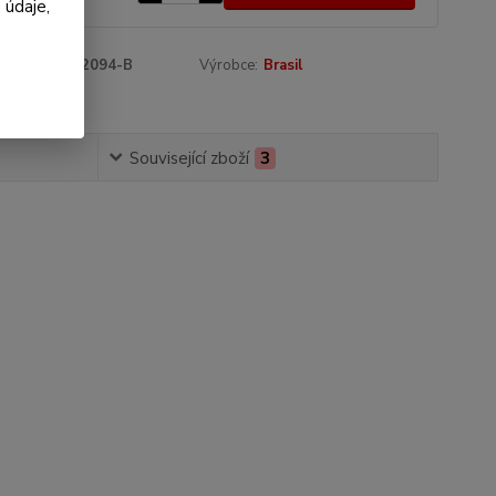
 údaje,
roduktu:
98-2094-B
Výrobce:
Brasil
Související zboží
3