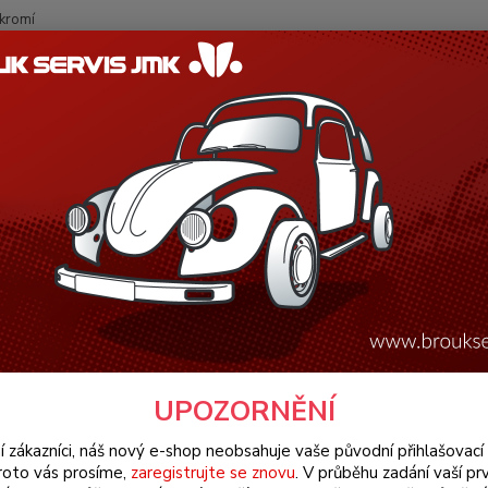
kromí
Nevíte
Hledat
+420
(Po-Pá
W Typ 3 (1961 » 73)
Interiér (Interior)
Madlo sloupku/bílé L/P - Typ
o sloupku/bílé L/P - Typ 1/3 (19
Madlo 
left/ri
Dos
UPOZORNĚNÍ
í zákazníci, náš nový e-shop neobsahuje vaše původní přihlašovací 
18
roto vás prosíme,
zaregistrujte se znovu
. V průběhu zadání vaší prv
150