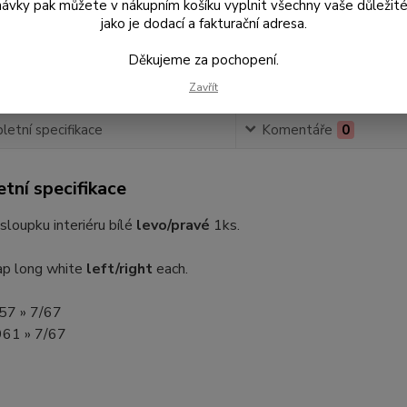
ávky pak můžete v nákupním košíku vyplnit všechny vaše důležité
jako je dodací a fakturační adresa.
Číslo p
Děkujeme za pochopení.
Zavřít
etní specifikace
Komentáře
0
tní specifikace
loupku interiéru bílé
levo/pravé
1ks.
ap long white
left/right
each.
8/57 » 7/67
1961 » 7/67