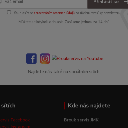
Přihlásit se
Souhlasím se
zpracováním osobních údajů
za účelem rozesílky newsletteru.
Můžete se kdykoli odhlásit. Zasíláme jednou za 14 dní.
Najdete nás také na sociálních sítích.
sítích
Kde nás najdete
ervis Facebook
Brouk servis JMK
ervis Instagram