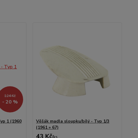
124 Kč
- 20 %
yp 1 (1960
Věšák madla sloupku/bílý - Typ 1/3
(1961 » 67)
43 Kč
/
ks