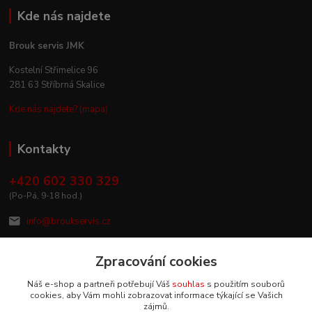
Kde nás najdete
Brouk servis JMK
Kostelní Střimelice 96
281 63 Stříbrná Skalice
Kde nás najdete? (mapa)
Kontakty
+420 602 330 329
(Po-Pá, 9-18 hod.)
info@broukservis.cz
Zpracování cookies
Náš e-shop a partneři potřebují Váš
souhlas
s použitím souborů
cookies, aby Vám mohli zobrazovat informace týkající se Vašich
zájmů.