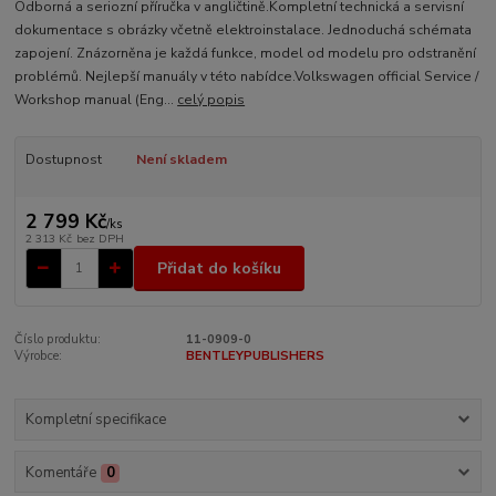
Odborná a seriozní příručka v angličtině.Kompletní technická a servisní
dokumentace s obrázky včetně elektroinstalace. Jednoduchá schémata
zapojení. Znázorněna je každá funkce, model od modelu pro odstranění
problémů. Nejlepší manuály v této nabídce.Volkswagen official Service /
Workshop manual (Eng...
celý popis
Dostupnost
Není skladem
2 799 Kč
/
ks
2 313 Kč
bez DPH
Přidat do košíku
Číslo produktu:
11-0909-0
Výrobce:
BENTLEYPUBLISHERS
Kompletní specifikace
Komentáře
0