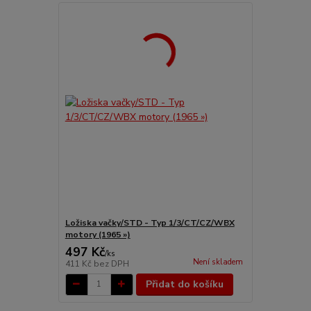
Ložiska vačky/STD - Typ 1/3/CT/CZ/WBX
motory (1965 »)
497 Kč
/
ks
Není skladem
411 Kč
bez DPH
Přidat do košíku