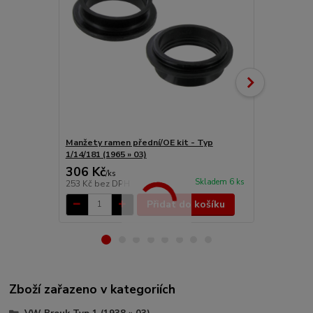
Manžety ramen přední/OE kit - Typ
Manžeta ram
1/14/181 (1965 » 03)
1/14/181 (19
306 Kč
85 Kč
/
ks
/
ks
Skladem 6 ks
253 Kč
bez DPH
70 Kč
bez D
Přidat do košíku
Zboží zařazeno v kategoriích