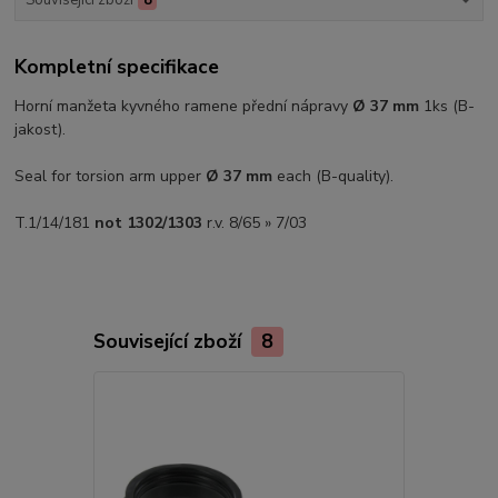
Kompletní specifikace
Horní manžeta kyvného ramene přední nápravy
Ø 37 mm
1ks (B-
jakost).
Seal for torsion arm upper
Ø 37 mm
each (B-quality).
T.1/14/181
not 1302/1303
r.v. 8/65 » 7/03
Související zboží
8