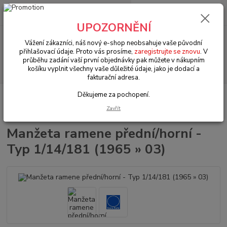
0
ks
+420 602 330 329
za
0 Kč
(Po-Pá, 9-18 hod.)
UPOZORNĚNÍ
Menu
Vážení zákazníci, náš nový e-shop neobsahuje vaše původní
přihlašovací údaje. Proto vás prosíme,
zaregistrujte se znovu
. V
průběhu zadání vaší první objednávky pak můžete v nákupním
Hledat
košíku vyplnit všechny vaše důležité údaje, jako je dodací a
fakturační adresa.
Děkujeme za pochopení.
Úvod
VW Brouk Typ 1 (1938 » 03)
Šasi (Chassis)
Řízení & přední
náprava (Steering & front axle)
Manžeta ramene přední/horní - Typ 1/14/181
Zavřít
(1965 » 03)
Manžeta ramene přední/horní -
Typ 1/14/181 (1965 » 03)