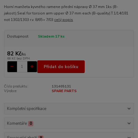
Horní manžeta kyvného ramene přední nápravy Ø 37 mm 1ks (B-
jakost).Seal for torsion arm upper Ø 37 mm each (B-quality).T.1/14/181
not 1302/1303 r.v. 8/65 » 7/03
celý popis
Dostupnost
Skladem 17 ks
82 Kč
/
ks
68 Kč
bez DPH
Přidat do košíku
Číslo produktu:
131405131
Výrobce:
SPARE PARTS
Kompletní specifikace
Komentáře
0
Související zboží
8