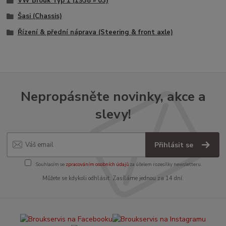
VW Brouk Typ 1 (1938 » 03)
Šasi (Chassis)
Řízení & přední náprava (Steering & front axle)
Nepropásněte novinky, akce a
slevy!
Přihlásit se
Souhlasím se
zpracováním osobních údajů
za účelem rozesílky newsletteru.
Můžete se kdykoli odhlásit. Zasíláme jednou za 14 dní.