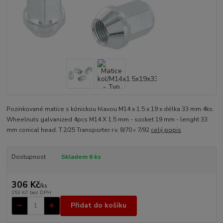
Pozinkované matice s kónickou hlavou M14 x 1.5 x 19 x délka 33 mm 4ks.
Wheelnuts galvanized 4pcs M14 X 1.5 mm - socket 19 mm - lenght 33
mm conical head. T.2/25 Transporter r.v. 8/70 » 7/92
celý popis
Dostupnost
Skladem 6 ks
306 Kč
/
ks
253 Kč
bez DPH
Přidat do košíku