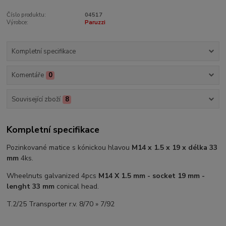
Číslo produktu:
04517
Výrobce:
Paruzzi
Kompletní specifikace
Komentáře
0
Související zboží
8
Kompletní specifikace
Pozinkované matice s kónickou hlavou
M14 x 1.5 x 19 x délka 33
mm
4ks.
Wheelnuts galvanized 4pcs
M14 X 1.5 mm - socket 19 mm -
lenght 33 mm
conical head.
T.2/25 Transporter r.v. 8/70 » 7/92