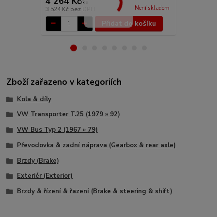
4 264 Kč
152 Kč
/
ks
/
ks
Není skladem
3 524 Kč
bez DPH
126 Kč
bez 
Přidat do košíku
Zboží zařazeno v kategoriích
Kola & díly
VW Transporter T.25 (1979 » 92)
VW Bus Typ 2 (1967 » 79)
Převodovka & zadní náprava (Gearbox & rear axle)
Brzdy (Brake)
Exteriér (Exterior)
Brzdy & řízení & řazení (Brake & steering & shift)