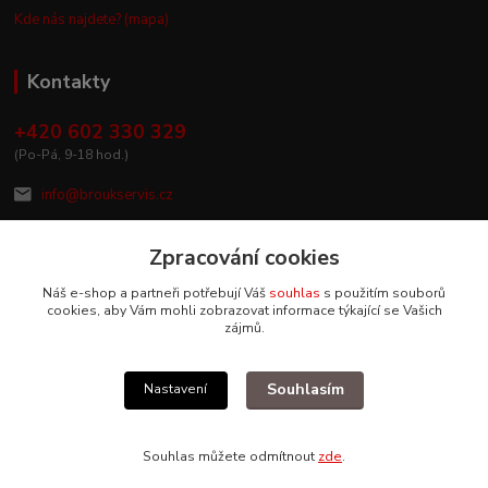
Kde nás najdete? (mapa)
Kontakty
+420 602 330 329
(Po-Pá, 9-18 hod.)
info@broukservis.cz
Zpracování cookies
Náš e-shop a partneři potřebují Váš
souhlas
s použitím souborů
cookies, aby Vám mohli zobrazovat informace týkající se Vašich
zájmů.
Souhlasím
Nastavení
Upravit sběr cookies.
Souhlas můžete odmítnout
zde
.
Vytvořeno na
Eshop-rychle.cz