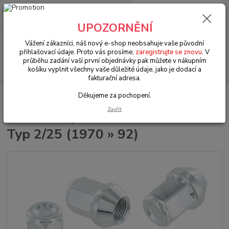
0
ks
+420 602 330 329
za
0 Kč
(Po-Pá, 9-18 hod.)
UPOZORNĚNÍ
Menu
Vážení zákazníci, náš nový e-shop neobsahuje vaše původní
přihlašovací údaje. Proto vás prosíme,
zaregistrujte se znovu
. V
průběhu zadání vaší první objednávky pak můžete v nákupním
Hledat
košíku vyplnit všechny vaše důležité údaje, jako je dodací a
fakturační adresa.
Děkujeme za pochopení.
Úvod
Kola & díly
Matice kol/M14x1.5x19x33mm - Typ 2/25 (1970 » 92)
Zavřít
Matice kol/M14x1.5x19x33mm -
Typ 2/25 (1970 » 92)