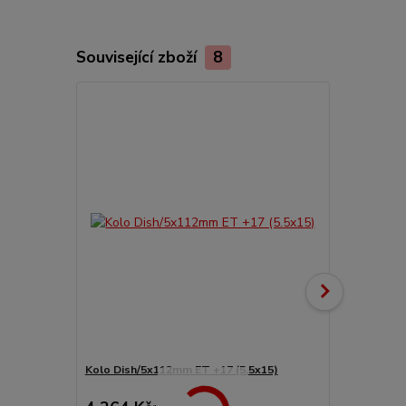
Související zboží
8
Kolo Dish/5x112mm ET +17 (5.5x15)
Svorníky ko
1/2/3/14/25/