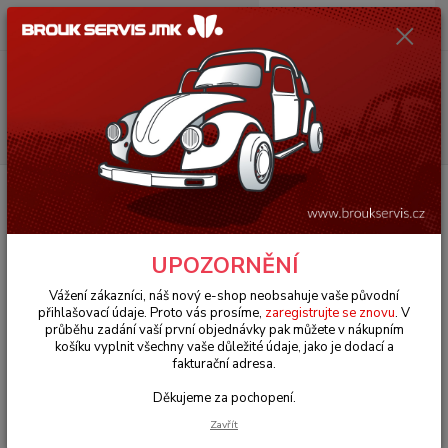
0
ks
+420 602 330 329
za
0 Kč
(Po-Pá, 9-18 hod.)
Menu
Hledat
Úvod
VW Brouk Typ 1 (1938 » 03)
Karosářské díly (Karosseridele)
Nárazníky & komponenty (Bumpers & components)
Nárazník zadní/OE
chrom - Typ 1 (1949 » 52)
Nárazník zadní/OE chrom - Typ 1
UPOZORNĚNÍ
(1949 » 52)
Vážení zákazníci, náš nový e-shop neobsahuje vaše původní
přihlašovací údaje. Proto vás prosíme,
zaregistrujte se znovu
. V
průběhu zadání vaší první objednávky pak můžete v nákupním
košíku vyplnit všechny vaše důležité údaje, jako je dodací a
fakturační adresa.
Děkujeme za pochopení.
Zavřít