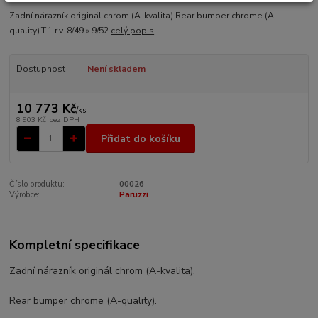
Zadní nárazník originál chrom (A-kvalita).Rear bumper chrome (A-
quality).T.1 r.v. 8/49 » 9/52
celý popis
Dostupnost
Není skladem
10 773 Kč
/
ks
8 903 Kč
bez DPH
Přidat do košíku
Číslo produktu:
00026
Výrobce:
Paruzzi
Kompletní specifikace
Zadní nárazník originál chrom (A-kvalita).
Rear bumper chrome (A-quality).