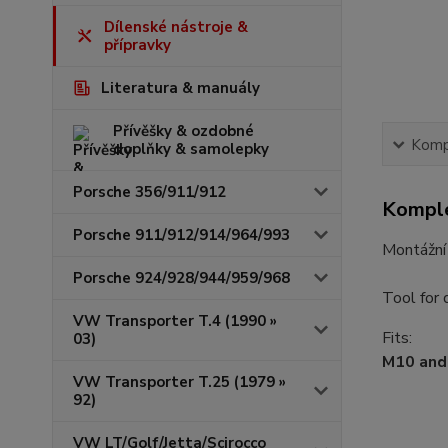
Dílenské nástroje &
přípravky
Literatura & manuály
Přívěšky & ozdobné
Kompl
doplňky & samolepky
Porsche 356/911/912
Komple
Porsche 911/912/914/964/993
Montážní 
Porsche 924/928/944/959/968
Tool for 
VW Transporter T.4 (1990 »
Fits:
03)
M10 and
VW Transporter T.25 (1979 »
92)
VW LT/Golf/Jetta/Scirocco