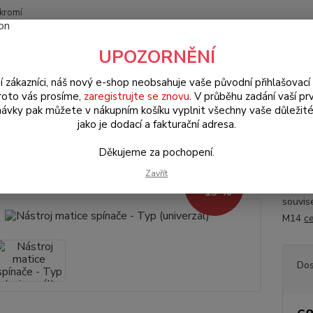
kromí
Nevíte
UPOZORNĚNÍ
Hledat
+420
(Po-Pá
í zákazníci, náš nový e-shop neobsahuje vaše původní přihlašovací 
roto vás prosíme,
zaregistrujte se znovu
. V průběhu zadání vaší prv
ávky pak můžete v nákupním košíku vyplnit všechny vaše důležité
ílenské nástroje & přípravky
Nástroj matice spínače - Typ (univerzál)
jako je dodací a fakturační adresa.
roj matice spínače - Typ (univer
Děkujeme za pochopení.
Zavřít
782 Kč
Montáž
- 13 %
souvis
M14
ce
Dos