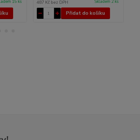
ladem 15 ks
Skladem 2 ks
487 Kč
bez DPH
64
šíku
Přidat do košíku
y!