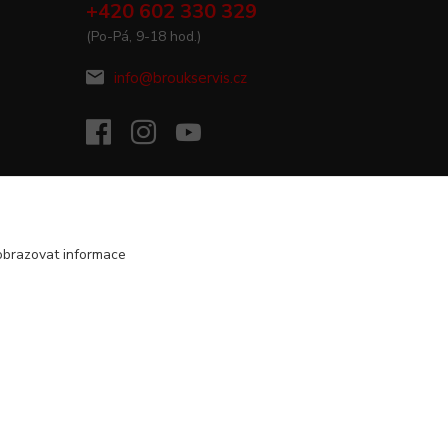
+420 602 330 329
(Po-Pá, 9-18 hod.)
info@broukservis.cz
obrazovat informace
Vytvořeno na
Eshop-rychle.cz