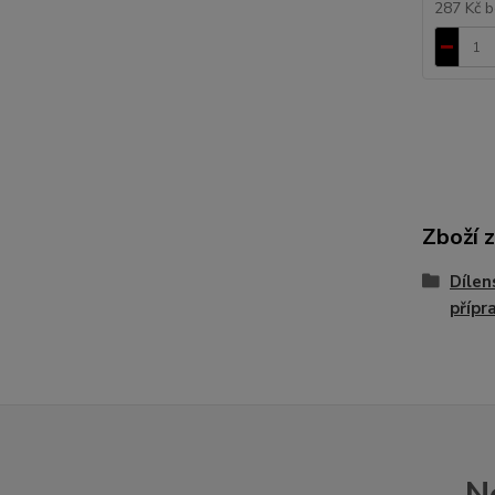
287 Kč
b
Zboží 
Dílen
přípr
N