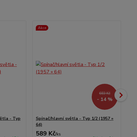
Akce
683 Kč
- 14 %
ětla - Typ
Spínač/hlavní světla - Typ 1/2 (1957 »
Ma
64)
1/2
589 Kč
78
/
ks