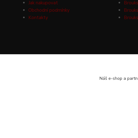
Jak nakupovat
Brouks
Obchodní podmínky
Brouks
Kontakty
Brouks
Náš e-shop a partn