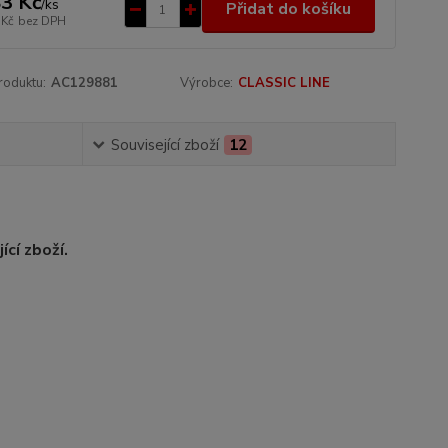
3 Kč
/
ks
Přidat do košíku
 Kč
bez DPH
roduktu:
AC129881
Výrobce:
CLASSIC LINE
Související zboží
12
jící zboží.