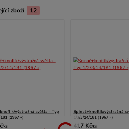
jící zboží
12
knoflík/výstražná světla - Typ
Spínač+knoflík/výstražná sv
/181 (1967 »)
1/2/3/14/181 (1967 »)
č
417 Kč
/
ks
/
ks