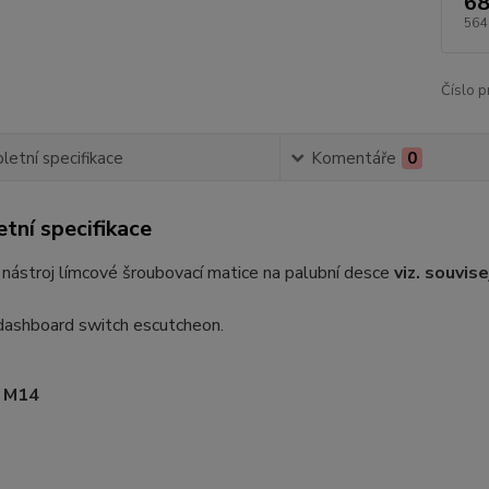
68
564
Číslo p
etní specifikace
Komentáře
0
tní specifikace
nástroj límcové šroubovací matice na palubní desce
viz. souvise
dashboard switch escutcheon.
 M14