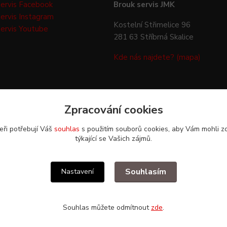
ervis Facebook
Brouk servis JMK
ervis Instagram
Kostelní Střimelice 96
ervis Youtube
281 63 Stříbrná Skalice
Kde nás najdete? (mapa)
Zpracování cookies
eři potřebují Váš
souhlas
s použitím souborů cookies, aby Vám mohli z
týkající se Vašich zájmů.
Upravit sběr cookies.
Souhlasím
Nastavení
Souhlas můžete odmítnout
zde
.