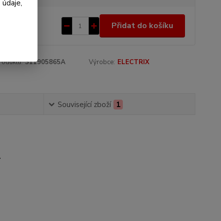
 údaje,
6 Kč
/
ks
Přidat do košíku
 Kč
bez DPH
roduktu:
311905865A
Výrobce:
ELECTRIX
Související zboží
1
.