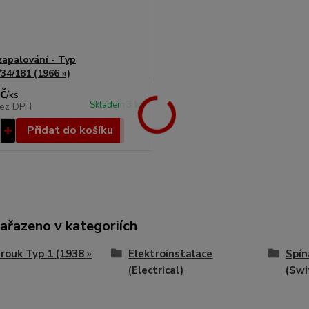
zapalování - Typ
/34/181 (1966 »)
č
/
ks
Skladem 3 ks
ez DPH
Přidat do košíku
zařazeno v kategoriích
ouk Typ 1 (1938 »
Elektroinstalace
Spín
(Electrical)
(Swi