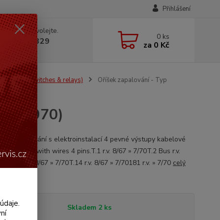
Přihlášení
 si rady? Zavolejte.
0
ks
 602 330 329
za
0 Kč
, 9-18 hod.)
dla & rele (Switches & relays)
Oříšek zapalování - Typ
1 (» 1970)
ožka zapalování s elektroinstalací 4 pevné výstupy kabelové
nition switch with wires 4 pins.T.1 r.v. 8/67 » 7/70T.2 Bus r.v.
7/70T.3 r.v. 8/67 » 7/70T.14 r.v. 8/67 » 7/70181 r.v. » 7/70
celý
údaje.
tupnost
Skladem 2 ks
ní