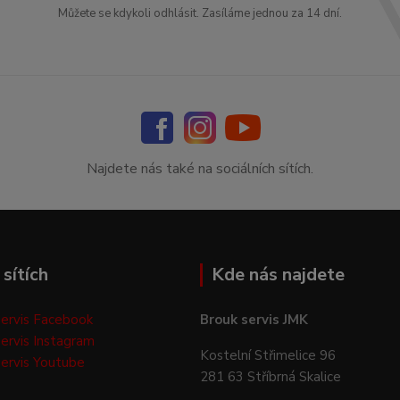
Můžete se kdykoli odhlásit. Zasíláme jednou za 14 dní.
Najdete nás také na sociálních sítích.
sítích
Kde nás najdete
ervis Facebook
Brouk servis JMK
ervis Instagram
Kostelní Střimelice 96
ervis Youtube
281 63 Stříbrná Skalice