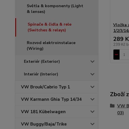
Světla & komponenty (Light
& lenses)
Spínače & čidla & rele
Vložka 
(Switches & relays)
1/2/3/14
289 K
Rozvod elektroinstalace
239 Kč
b
(Wiring)
Exteriér (Exterior)
Interiér (Interior)
VW Brouk/Cabrio Typ 1
Zboží 
VW Karmann Ghia Typ 14/34
VW Br
VW 181 Kübelwagen
03)
VW Buggy/Baja/Trike