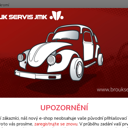
kromí
Nevíte
Hledat
+420
(Po-Pá
W Brouk Typ 1 (1938 » 03)
Elektroinstalace (Electrical)
Spínače & či
81 (» 1970)
ek zapalování - Typ 1/2/3/14/18
Alu vl
žíly.Ig
8/67 » 
popis
UPOZORNĚNÍ
í zákazníci, náš nový e-shop neobsahuje vaše původní přihlašovací 
Dos
roto vás prosíme,
zaregistrujte se znovu
. V průběhu zadání vaší prv