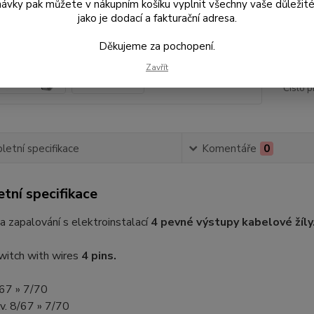
ávky pak můžete v nákupním košíku vyplnit všechny vaše důležité
jako je dodací a fakturační adresa.
44
369
Děkujeme za pochopení.
Zavřít
Číslo p
etní specifikace
Komentáře
0
tní specifikace
a zapalování s elektroinstalací
4 pevné výstupy kabelové žíly
switch with wires
4 pins.
8/67 » 7/70
.v. 8/67 » 7/70