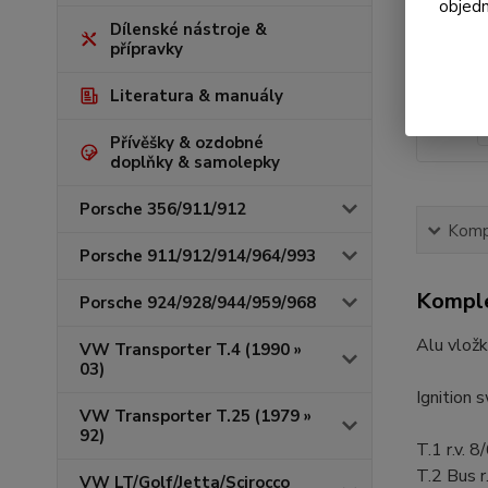
objedn
Dílenské nástroje &
přípravky
Literatura & manuály
Přívěšky & ozdobné
doplňky & samolepky
Porsche 356/911/912
Kompl
Porsche 911/912/914/964/993
Komple
Porsche 924/928/944/959/968
Alu vložk
VW Transporter T.4 (1990 »
03)
Ignition 
VW Transporter T.25 (1979 »
92)
T.1 r.v. 
T.2 Bus r
VW LT/Golf/Jetta/Scirocco