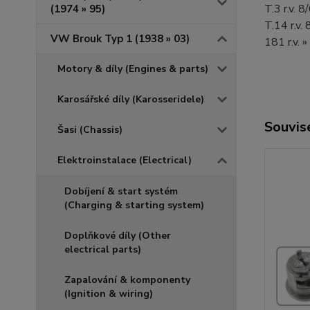
T.3 r.v. 
(1974 » 95)
T.14 r.v.
VW Brouk Typ 1 (1938 » 03)
181 r.v. 
Motory & díly (Engines & parts)
Karosářské díly (Karosseridele)
Souvise
Šasi (Chassis)
Elektroinstalace (Electrical)
Dobíjení & start systém
(Charging & starting system)
Doplňkové díly (Other
electrical parts)
Zapalování & komponenty
(Ignition & wiring)