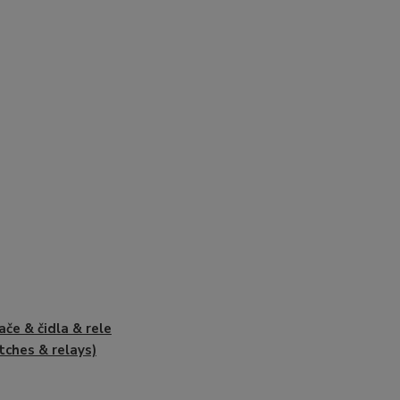
ače & čidla & rele
tches & relays)