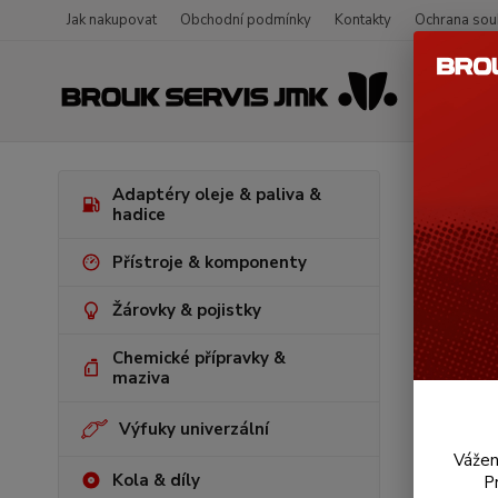
Jak nakupovat
Obchodní podmínky
Kontakty
Ochrana sou
Úvod
V
Adaptéry oleje & paliva &
1/2/3/14/1
hadice
Oříš
Přístroje & komponenty
Žárovky & pojistky
Chemické přípravky &
maziva
Výfuky univerzální
Vážen
Kola & díly
P