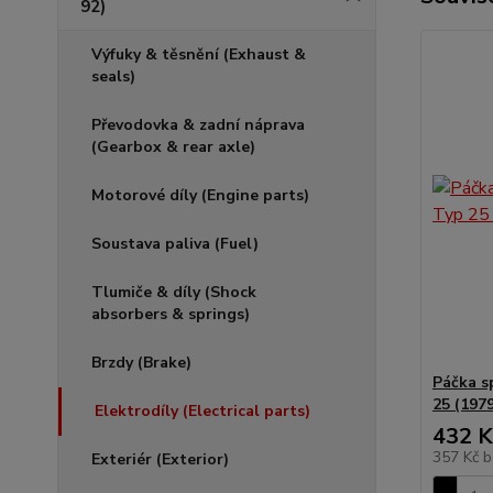
92)
Výfuky & těsnění (Exhaust &
seals)
Převodovka & zadní náprava
(Gearbox & rear axle)
Motorové díly (Engine parts)
Soustava paliva (Fuel)
Tlumiče & díly (Shock
absorbers & springs)
Brzdy (Brake)
Páčka s
25 (1979
Elektrodíly (Electrical parts)
432 K
357 Kč
b
Exteriér (Exterior)