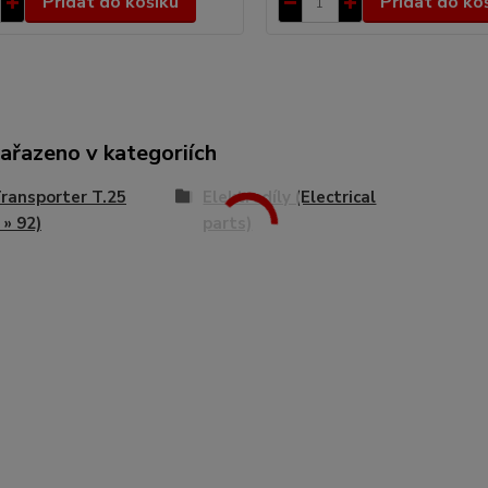
Přidat do košíku
Přidat do ko
zařazeno v kategoriích
ransporter T.25
Elektrodíly (Electrical
 » 92)
parts)