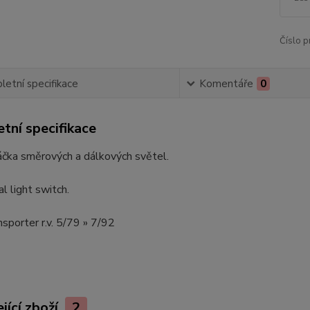
Číslo p
etní specifikace
Komentáře
0
tní specifikace
áčka směrových a dálkových světel.
al light switch.
sporter r.v. 5/79 » 7/92
jící zboží
2