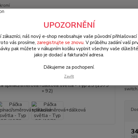
kromí
Nevíte
UPOZORNĚNÍ
Hledat
+420
(Po-Pá
í zákazníci, náš nový e-shop neobsahuje vaše původní přihlašovací 
roto vás prosíme,
zaregistrujte se znovu
. V průběhu zadání vaší prv
ávky pak můžete v nákupním košíku vyplnit všechny vaše důležité
W Transporter T.25 (1979 » 92)
Elektrodíly (Electrical parts)
Páčka 
jako je dodací a fakturační adresa.
a spínací/směrová+dálková světl
Děkujeme za pochopení.
Zavřít
Spínac
switch.
Dos
34
283