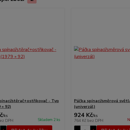
pínací/stěrač+ostřikovač - Typ
Páčka spínací/směrová světl
 » 92)
(univerzál)
č
924 Kč
/
ks
/
ks
Skladem 2 ks
N
ez DPH
764 Kč
bez DPH