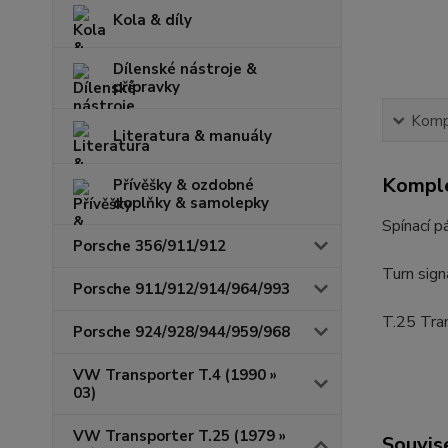
Kola & díly
Dílenské nástroje &
přípravky
Kompl
Literatura & manuály
Komple
Přívěšky & ozdobné
doplňky & samolepky
Spínací p
Porsche 356/911/912
Turn sign
Porsche 911/912/914/964/993
T.25 Tran
Porsche 924/928/944/959/968
VW Transporter T.4 (1990 »
03)
VW Transporter T.25 (1979 »
Souvise