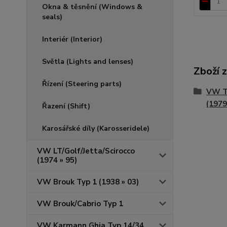
Okna & těsnění (Windows &
seals)
Interiér (Interior)
Světla (Lights and lenses)
Zboží 
Řízení (Steering parts)
VW T
(1979
Řazení (Shift)
Karosářské díly (Karosseridele)
VW LT/Golf/Jetta/Scirocco
(1974 » 95)
VW Brouk Typ 1 (1938 » 03)
VW Brouk/Cabrio Typ 1
VW Karmann Ghia Typ 14/34