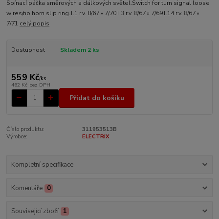
Spínací páčka směrových a dálkových světel.Switch for turn signal loose
wires/no horn slip ring.T.1 r.v. 8/67 » 7/70T.3 r.v. 8/67 » 7/69T.14 r.v. 8/67 »
7/71
celý popis
Dostupnost
Skladem 2 ks
559 Kč
/
ks
462 Kč
bez DPH
Přidat do košíku
Číslo produktu:
311953513B
Výrobce:
ELECTRIX
Kompletní specifikace
Komentáře
0
Související zboží
1