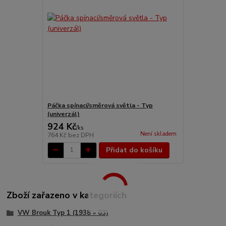
Páčka spínací/směrová světla - Typ
(univerzál)
924 Kč
/
ks
Není skladem
764 Kč
bez DPH
Přidat do košíku
Zboží zařazeno v kategoriích
VW Brouk Typ 1 (1938 » 03)