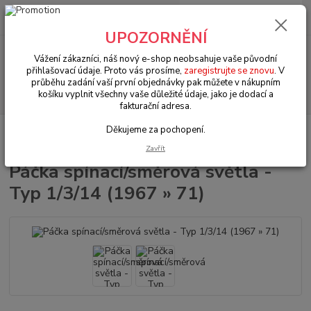
0
ks
+420 602 330 329
za
0 Kč
(Po-Pá, 9-18 hod.)
UPOZORNĚNÍ
Menu
Vážení zákazníci, náš nový e-shop neobsahuje vaše původní
přihlašovací údaje. Proto vás prosíme,
zaregistrujte se znovu
. V
průběhu zadání vaší první objednávky pak můžete v nákupním
Hledat
košíku vyplnit všechny vaše důležité údaje, jako je dodací a
fakturační adresa.
Děkujeme za pochopení.
Úvod
VW Brouk/Cabrio Typ 1
Elektrodíly (Other electrical parts)
Páčka spínací/směrová světla - Typ 1/3/14 (1967 » 71)
Zavřít
Páčka spínací/směrová světla -
Typ 1/3/14 (1967 » 71)