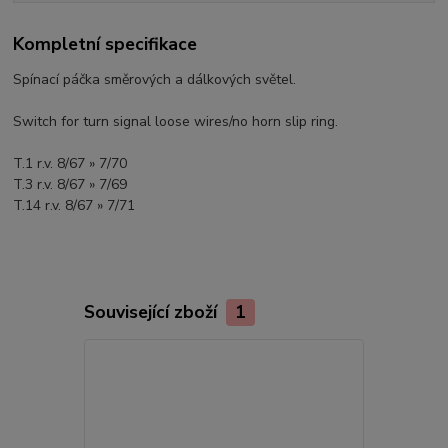
Kompletní specifikace
Spínací páčka směrových a dálkových světel.
Switch for turn signal loose wires/no horn slip ring.
T.1 r.v. 8/67 » 7/70
T.3 r.v. 8/67 » 7/69
T.14 r.v. 8/67 » 7/71
Související zboží
1