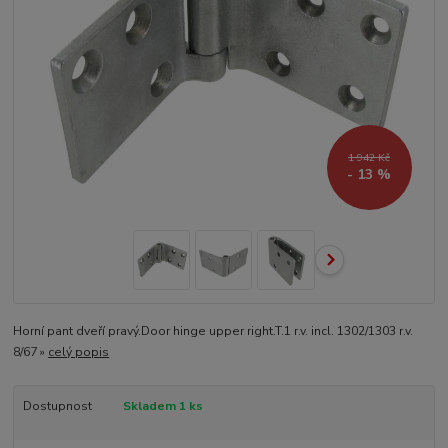
1 942 Kč
- 13 %
Horní pant dveří pravý.Door hinge upper right.T.1 r.v. incl. 1302/1303 r.v.
8/67 »
celý popis
Dostupnost
Skladem 1 ks