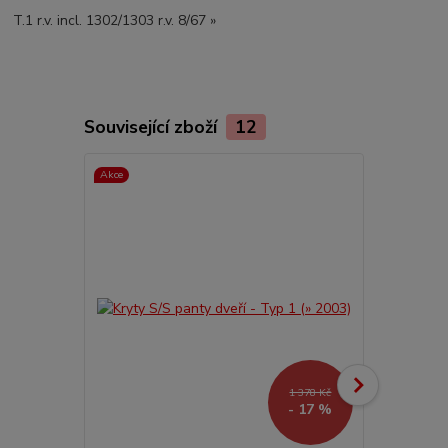
T.1 r.v. incl. 1302/1303 r.v. 8/67 »
Související zboží
12
Akce
1 378 Kč
- 17 %