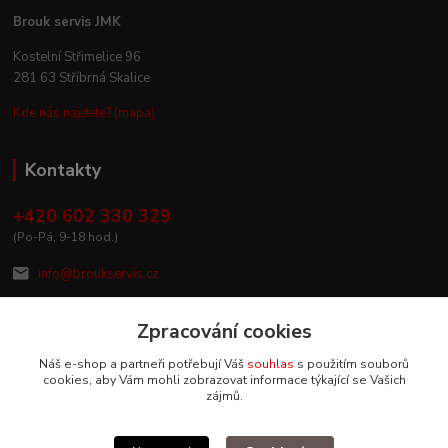
Brouk servis JMK
Kostelní Střimelice 96
281 63 Stříbrná Skalice
Kde nás najdete? (mapa)
Kontakty
+420 602 330 329
(Po-Pá, 9-18 hod.)
info@broukservis.cz
Zpracování cookies
Náš e-shop a partneři potřebují Váš
souhlas
s použitím souborů
cookies, aby Vám mohli zobrazovat informace týkající se Vašich
zájmů.