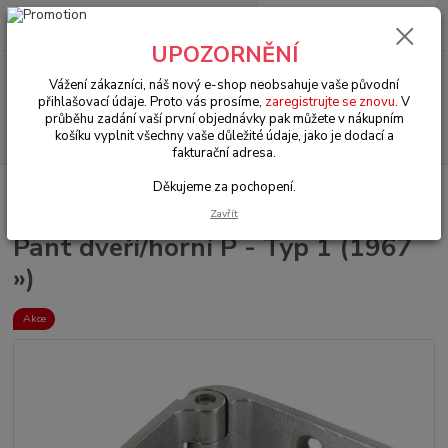
0
ks
+420 602 330 329
za
0 Kč
(Po-Pá, 9-18 hod.)
UPOZORNĚNÍ
Menu
Vážení zákazníci, náš nový e-shop neobsahuje vaše původní
přihlašovací údaje. Proto vás prosíme,
zaregistrujte se znovu
. V
průběhu zadání vaší první objednávky pak můžete v nákupním
Hledat
košíku vyplnit všechny vaše důležité údaje, jako je dodací a
fakturační adresa.
Děkujeme za pochopení.
Úvod
VW Brouk Typ 1 (1938 » 03)
Exteriér (Exterior)
Panty & těsnění
(Hinges & seals)
Pant dveří/horní P - Typ 1 (1967 »)
Zavřít
Pant dveří/horní P - Typ 1 (1967
»)
Akce