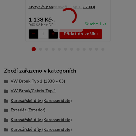
Kryty S/S panty dveří - Typ 1 (» 2003)
Šrouby pantů
2003)
1 138 Kč
206 Kč
/
ks
/
ks
Skladem 1 ks
940 Kč
bez DPH
170 Kč
bez 
Přidat do košíku
Zboží zařazeno v kategoriích
VW Brouk Typ 1 (1938 » 03)
VW Brouk/Cabrio Typ 1
Karosářské díly (Karosseridele)
Exteriér (Exterior)
Karosářské díly (Karosseridele)
Karosářské díly (Karosseridele)