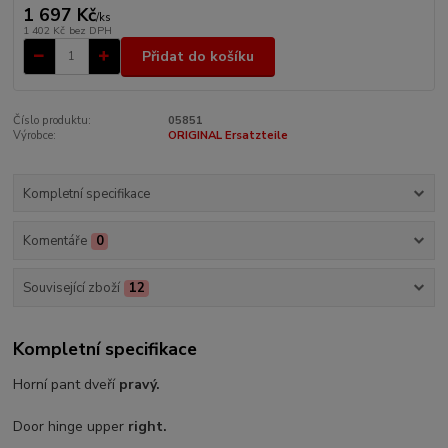
1 697 Kč
/
ks
1 402 Kč
bez DPH
Přidat do košíku
Číslo produktu:
05851
Výrobce:
ORIGINAL Ersatzteile
Kompletní specifikace
Komentáře
0
Související zboží
12
Kompletní specifikace
Horní pant dveří
pravý.
Door hinge upper
right.