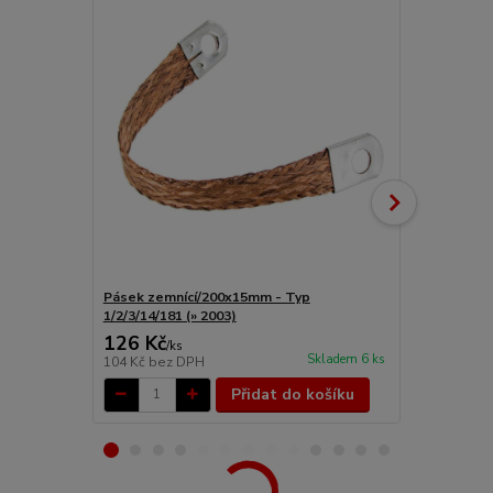
Pásek zemnící/200x15mm - Typ
Elektroinsta
1/2/3/14/181 (» 2003)
126 Kč
9 909 Kč
/
ks
Skladem 6 ks
104 Kč
bez DPH
8 189 Kč
bez
Přidat do košíku