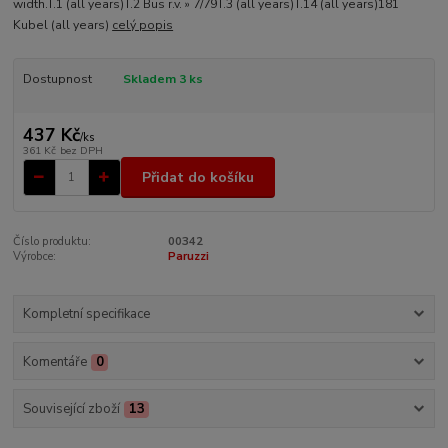
width.T.1 (all years)T.2 Bus r.v. » 7/79T.3 (all years)T.14 (all years)181
Kubel (all years)
celý popis
Dostupnost
Skladem 3 ks
437 Kč
/
ks
361 Kč
bez DPH
Přidat do košíku
Číslo produktu:
00342
Výrobce:
Paruzzi
Kompletní specifikace
Komentáře
0
Související zboží
13