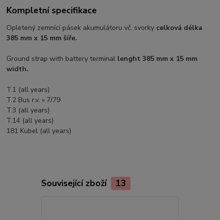
Kompletní specifikace
Opletený zemnící pásek akumulátoru vč. svorky
celková délka
385 mm x 15 mm šíře.
Ground strap with battery terminal
lenght 385 mm x 15 mm
width.
T.1 (all years)
T.2 Bus r.v. » 7/79
T.3 (all years)
T.14 (all years)
181 Kubel (all years)
Související zboží
13