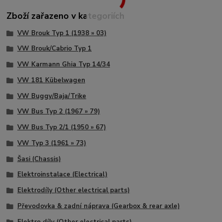
Zboží zařazeno v kategoriích
VW Brouk Typ 1 (1938 » 03)
VW Brouk/Cabrio Typ 1
VW Karmann Ghia Typ 14/34
VW 181 Kübelwagen
VW Buggy/Baja/Trike
VW Bus Typ 2 (1967 » 79)
VW Bus Typ 2/1 (1950 » 67)
VW Typ 3 (1961 » 73)
Šasi (Chassis)
Elektroinstalace (Electrical)
Elektrodíly (Other electrical parts)
Převodovka & zadní náprava (Gearbox & rear axle)
Elektro díly (Other electrical parts)