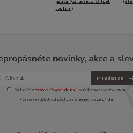
paliva (Carburetor & fuel
(Ste
system)
epropásněte novinky, akce a slev
Přihlásit se
Souhlasím se
zpracováním osobních údajů
za účelem rozesílky newsletteru.
Můžete se kdykoli odhlásit. Zasíláme jednou za 14 dní.