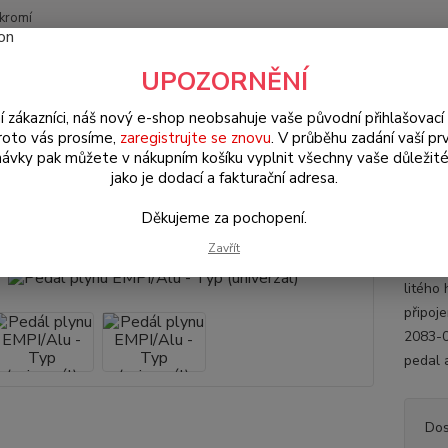
kromí
Nevíte
UPOZORNĚNÍ
Hledat
+420
(Po-Pá
í zákazníci, náš nový e-shop neobsahuje vaše původní přihlašovací 
roto vás prosíme,
zaregistrujte se znovu
. V průběhu zadání vaší prv
ávky pak můžete v nákupním košíku vyplnit všechny vaše důležité
W Brouk Typ 1 (1938 » 03)
Interiér (Interior)
Doplňkové díly (Compl
jako je dodací a fakturační adresa.
l plynu EMPI/Alu - Typ (univerz
Děkujeme za pochopení.
Zavřít
Hliník
litého 
připoje
2083-0 
pedal 
Dos