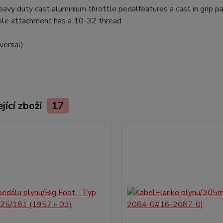
avy duty cast aluminium throttle pedalfeatures a cast in grip patt
ble attachment has a 10-32 thread.
versal)
jící zboží
17