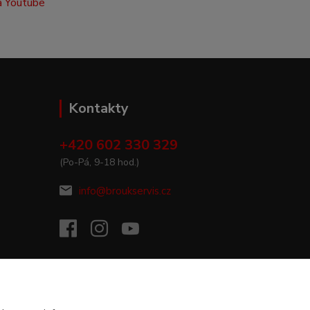
Kontakty
+420 602 330 329
(Po-Pá, 9-18 hod.)
info@broukservis.cz