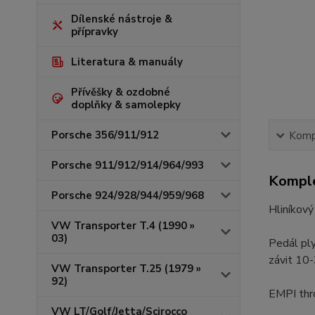
Dílenské nástroje &
přípravky
Literatura & manuály
Přívěšky & ozdobné
doplňky & samolepky
Porsche 356/911/912
Kompl
Porsche 911/912/914/964/993
Komple
Porsche 924/928/944/959/968
Hliníkový
VW Transporter T.4 (1990 »
03)
Pedál ply
závit 10
VW Transporter T.25 (1979 »
92)
EMPI thro
VW LT/Golf/Jetta/Scirocco