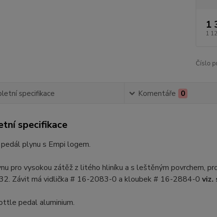
1 
1 1
Číslo p
etní specifikace
Komentáře
0
tní specifikace
 pedál plynu s Empi logem.
nu pro vysokou zátěž z litého hliníku a s leštěným povrchem, pro d
-32. Závit má vidlička # 16-2083-0 a kloubek # 16-2884-0
viz.
ttle pedal aluminium.