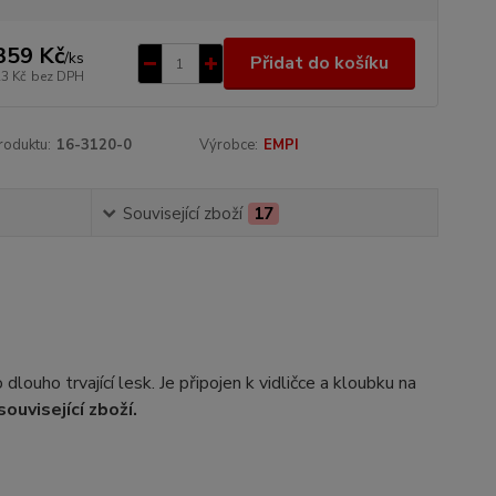
359 Kč
/
ks
Přidat do košíku
23 Kč
bez DPH
roduktu:
16-3120-0
Výrobce:
EMPI
Související zboží
17
louho trvající lesk. Je připojen k vidličce a kloubku na
 související zboží.