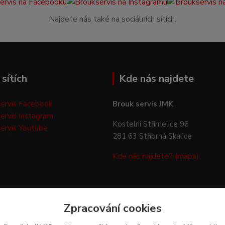
Najdete nás také na sociálních sítích.
sítích
Kde nás najdete
ervis Facebook
Brouk servis JMK
ervis Instagram
Kostelní Střimelice 96
ervis Youtube
281 63 Stříbrná Skalice
Kde nás najdete? (mapa)
Zpracování cookies