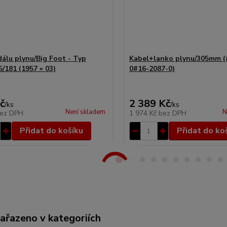
dálu plynu/Big Foot - Typ
Kabel+lanko plynu/305mm (
5/181 (1957 » 03)
0#16-2087-0)
č
2 389 Kč
/
ks
/
ks
Není skladem
N
ez DPH
1 974 Kč
bez DPH
Přidat do košíku
Přidat do ko
zařazeno v kategoriích