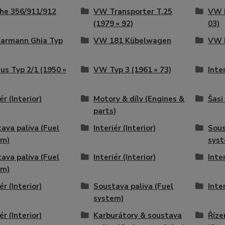
he 356/911/912
VW Transporter T.25
VW B
(1979 » 92)
03)
armann Ghia Typ
VW 181 Kübelwagen
VW B
s Typ 2/1 (1950 »
VW Typ 3 (1961 » 73)
Inter
ér (Interior)
Motory & díly (Engines &
Šasi
parts)
ava paliva (Fuel
Interiér (Interior)
Sous
em)
sys
ava paliva (Fuel
Interiér (Interior)
Inter
em)
ér (Interior)
Soustava paliva (Fuel
Inter
system)
ér (Interior)
Karburátory & soustava
Říze