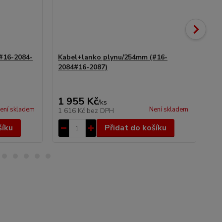
#16-2084-
Kabel+lanko plynu/254mm (#16-
Ka
2084#16-2087)
0#
1 955 Kč
1 
/
ks
ení skladem
Není skladem
1 616 Kč
bez DPH
1 
šíku
Přidat do košíku