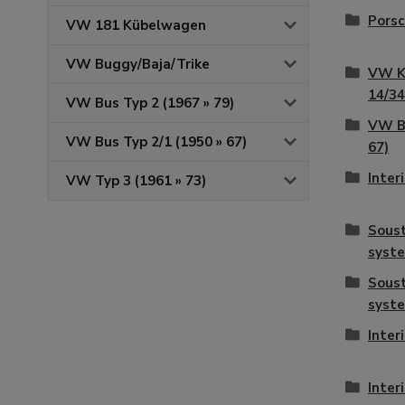
Porsc
VW 181 Kübelwagen
VW Buggy/Baja/Trike
VW K
14/34
VW Bus Typ 2 (1967 » 79)
VW Bu
VW Bus Typ 2/1 (1950 » 67)
67)
Interi
VW Typ 3 (1961 » 73)
Soust
syst
Soust
syst
Interi
Interi