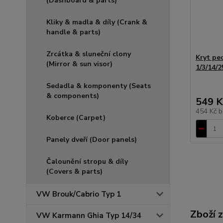
(Dashboard & parts)
Kliky & madla & díly (Crank &
handle & parts)
Zrcátka & sluneční clony
Kryt pe
(Mirror & sun visor)
1/3/14/2
Sedadla & komponenty (Seats
& components)
549 K
454 Kč
b
Koberce (Carpet)
Panely dveří (Door panels)
Čalounění stropu & díly
(Covers & parts)
VW Brouk/Cabrio Typ 1
Zboží 
VW Karmann Ghia Typ 14/34