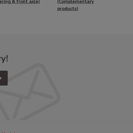
ering & front axle)
(Complementary
products)
y!