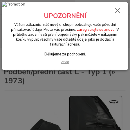
0
ks
+420 602 330 329
za
0 Kč
(Po-Pá, 9-18 hod.)
UPOZORNĚNÍ
Menu
Vážení zákazníci, náš nový e-shop neobsahuje vaše původní
přihlašovací údaje. Proto vás prosíme,
zaregistrujte se znovu
. V
průběhu zadání vaší první objednávky pak můžete v nákupním
Hledat
košíku vyplnit všechny vaše důležité údaje, jako je dodací a
fakturační adresa.
Děkujeme za pochopení.
Úvod
VW Brouk Typ 1 (1938 » 03)
Karosářské díly (Karosseridele)
Karosářské díly (Karosseridele)
Podběh/přední část L - Typ 1 (» 1973)
Zavřít
Podběh/přední část L - Typ 1 (»
1973)