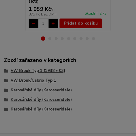
1973)
1 059 Kč
3 722 Kč
/
ks
Skladem 2 ks
875 Kč
bez DPH
3 076 Kč
bez
Přidat do košíku
Zboží zařazeno v kategoriích
VW Brouk Typ 1 (1938 » 03)
VW Brouk/Cabrio Typ 1
Karosářské díly (Karosseridele)
Karosářské díly (Karosseridele)
Karosářské díly (Karosseridele)