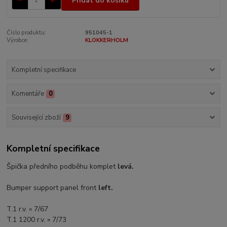
Přidat do košíku
Číslo produktu:
951045-1
Výrobce:
KLOKKERHOLM
Kompletní specifikace
Komentáře
0
Související zboží
9
Kompletní specifikace
Špička předního podběhu komplet
levá.
Bumper support panel front
left.
T.1 r.v. » 7/67
T.1 1200 r.v. » 7/73