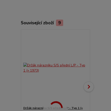
Související zboží
9
Držák nárazníku S/S přední L/P - Typ 1 (»
Blatník před