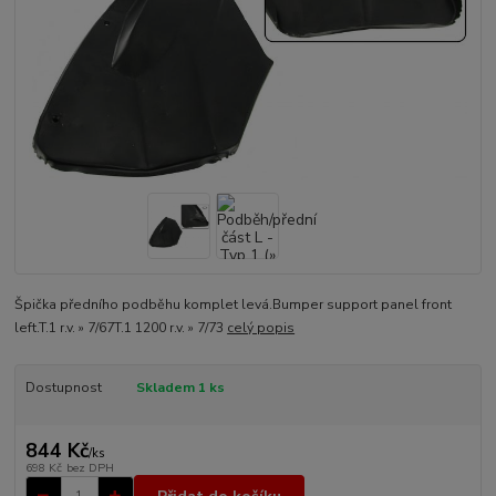
Špička předního podběhu komplet levá.Bumper support panel front
left.T.1 r.v. » 7/67T.1 1200 r.v. » 7/73
celý popis
Dostupnost
Skladem 1 ks
844 Kč
/
ks
698 Kč
bez DPH