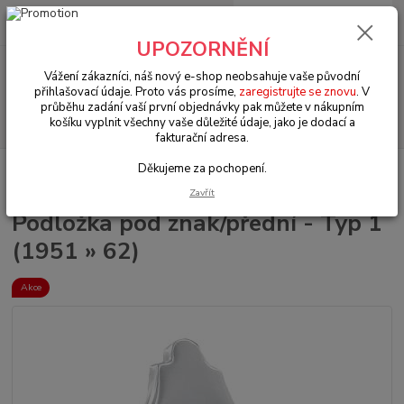
0
ks
+420 602 330 329
za
0 Kč
(Po-Pá, 9-18 hod.)
UPOZORNĚNÍ
Menu
Vážení zákazníci, náš nový e-shop neobsahuje vaše původní
přihlašovací údaje. Proto vás prosíme,
zaregistrujte se znovu
. V
průběhu zadání vaší první objednávky pak můžete v nákupním
Hledat
košíku vyplnit všechny vaše důležité údaje, jako je dodací a
fakturační adresa.
Děkujeme za pochopení.
Úvod
VW Brouk Typ 1 (1938 » 03)
Exteriér (Exterior)
Lišty & emblémy
(Body trim & emblems)
Podložka pod znak/přední - Typ 1 (1951 » 62)
Zavřít
Podložka pod znak/přední - Typ 1
(1951 » 62)
Akce