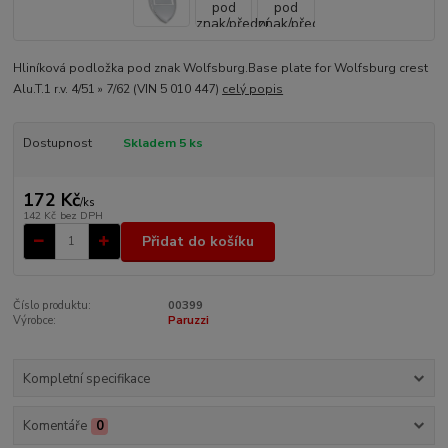
Hliníková podložka pod znak Wolfsburg.Base plate for Wolfsburg crest
Alu.T.1 r.v. 4/51 » 7/62 (VIN 5 010 447)
celý popis
Dostupnost
Skladem 5 ks
172 Kč
/
ks
142 Kč
bez DPH
Přidat do košíku
Číslo produktu:
00399
Výrobce:
Paruzzi
Kompletní specifikace
Komentáře
0