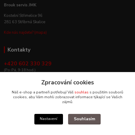
Brouk servis JMK
Kostelní Střimelice 96
281 63 Stříbrná Skalice
Kde nás najdete? (mapa)
Kontakty
+420 602 330 329
(Po-Pá, 9-18 hod.)
info@broukservis.cz
Zpracování cookies
Náš e-shop a partneři potřebují Váš
souhlas
s použitím souborů
cookies, aby Vám mohli zobrazovat informace týkající se Vašich
zájmů.
Souhlasím
Nastavení