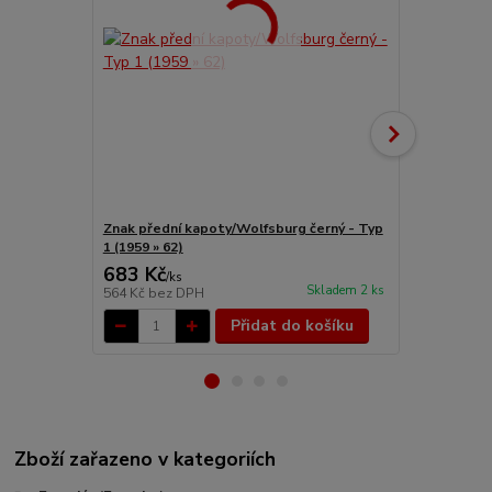
Znak přední kapoty/Wolfsburg černý - Typ
Znak přední
1 (1959 » 62)
Typ 1 (1951 
683 Kč
718 Kč
/
ks
/
ks
Skladem 2 ks
564 Kč
bez DPH
593 Kč
bez 
Přidat do košíku
Zboží zařazeno v kategoriích