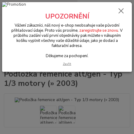
0
ks
+420 602 330 329
za
0 Kč
(Po-Pá, 9-18 hod.)
UPOZORNĚNÍ
Menu
Vážení zákazníci, náš nový e-shop neobsahuje vaše původní
přihlašovací údaje. Proto vás prosíme,
zaregistrujte se znovu
. V
průběhu zadání vaší první objednávky pak můžete v nákupním
Hledat
košíku vyplnit všechny vaše důležité údaje, jako je dodací a
fakturační adresa.
Děkujeme za pochopení.
Úvod
VW Buggy/Baja/Trike
Elektro díly (Other electrical parts)
Podložka řemenice alt/gen - Typ 1/3 motory (» 2003)
Zavřít
Podložka řemenice alt/gen - Typ
1/3 motory (» 2003)