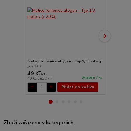
Matice řemenice alt/gen - Typ 1/3 motory
Šroub horní
(» 2003)
(1955 »)
49 Kč
362 Kč
/
ks
/
ks
Skladem 7 ks
40 Kč
bez DPH
299 Kč
bez 
Přidat do košíku
Zboží zařazeno v kategoriích