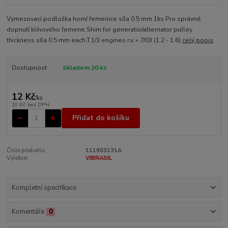
Vymezovací podložka horní řemenice síla 0.5 mm 1ks.Pro správné
dopnutí klínového řemene.Shim for generator/alternator pulley
thickness síla 0.5 mm each.T.1/3 engines r.v. » 7/03 (1.2 - 1.6)
celý popis
Dostupnost
Skladem 20 ks
12 Kč
/
ks
10 Kč
bez DPH
Přidat do košíku
Číslo produktu:
111903131A
Výrobce:
VIBRASIL
Kompletní specifikace
Komentáře
0