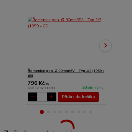
Řemenice gen. Ø 90mm/6V - Typ 1/2 (1959 »
Řemenice Al
65)
»)
796 Kč
1 532 Kč
/
ks
Skladem 3 ks
658 Kč
bez DPH
1 266 Kč
bez
Přidat do košíku