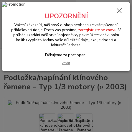
0
ks
+420 602 330 329
za
0 Kč
(Po-Pá, 9-18 hod.)
UPOZORNĚNÍ
Menu
Vážení zákazníci, náš nový e-shop neobsahuje vaše původní
přihlašovací údaje. Proto vás prosíme,
zaregistrujte se znovu
. V
průběhu zadání vaší první objednávky pak můžete v nákupním
Hledat
košíku vyplnit všechny vaše důležité údaje, jako je dodací a
fakturační adresa.
Děkujeme za pochopení.
Úvod
VW Brouk Typ 1 (1938 » 03)
Elektroinstalace (Electrical)
Dobíjení & start systém (Charging & starting system)
Podložka/napínání
Zavřít
klínového řemene - Typ 1/3 motory (» 2003)
Podložka/napínání klínového
řemene - Typ 1/3 motory (» 2003)