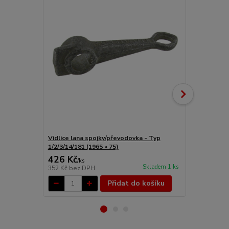
Vidlice lana spojky/převodovka - Typ
Vidlice lana
1/2/3/14/181 (1965 » 75)
1/2/3/14/25/
426 Kč
1 008 Kč
/
ks
Skladem 1 ks
352 Kč
bez DPH
833 Kč
bez 
Přidat do košíku