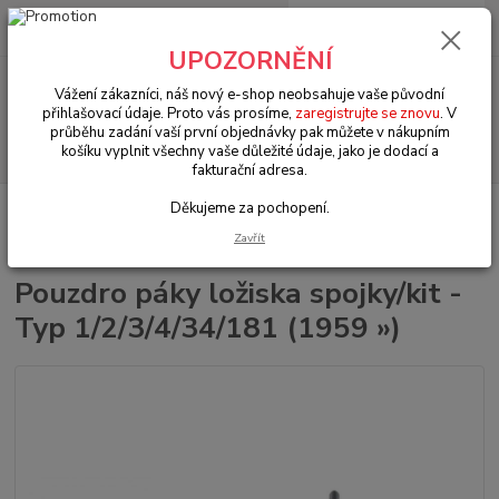
0
ks
+420 602 330 329
za
0 Kč
(Po-Pá, 9-18 hod.)
UPOZORNĚNÍ
Menu
Vážení zákazníci, náš nový e-shop neobsahuje vaše původní
přihlašovací údaje. Proto vás prosíme,
zaregistrujte se znovu
. V
průběhu zadání vaší první objednávky pak můžete v nákupním
Hledat
košíku vyplnit všechny vaše důležité údaje, jako je dodací a
fakturační adresa.
Děkujeme za pochopení.
Úvod
VW Brouk Typ 1 (1938 » 03)
Motory & díly (Engines & parts)
Spojka & komponenty (Clutch & componets)
Pouzdro páky ložiska spojky/kit -
Zavřít
Typ 1/2/3/4/34/181 (1959 »)
Pouzdro páky ložiska spojky/kit -
Typ 1/2/3/4/34/181 (1959 »)