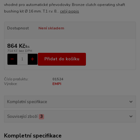
vhodné pro automatické převodovky. Bronze clutch operating shaft
bushing kit Ø 16 mm. T.1 r.v. 8...
celý popis
Dostupnost
Není skladem
864 Kč
/
ks
714 Kč
bez DPH
Přidat do košíku
Číslo produktu:
01524
Výrobce:
EMPI
Kompletní specifikace
Související zboží
3
Kompletní specifikace