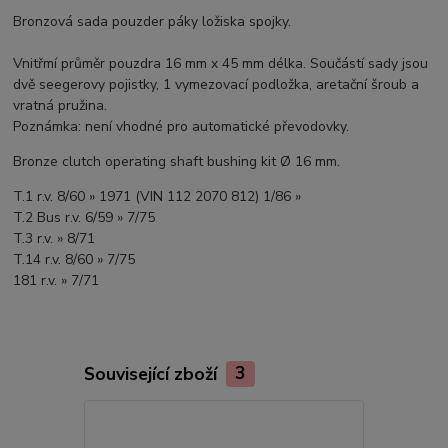
Bronzová sada pouzder páky ložiska spojky.
Vnitřmí průměr pouzdra 16 mm x 45 mm délka. Součástí sady jsou
dvě seegerovy pojistky, 1 vymezovací podložka, aretační šroub a
vratná pružina.
Poznámka: není vhodné pro automatické převodovky.
Bronze clutch operating shaft bushing kit Ø 16 mm.
T.1 r.v. 8/60 » 1971 (VIN 112 2070 812) 1/86 »
T.2 Bus r.v. 6/59 » 7/75
T.3 r.v. » 8/71
T.14 r.v. 8/60 » 7/75
181 r.v. » 7/71
Související zboží
3