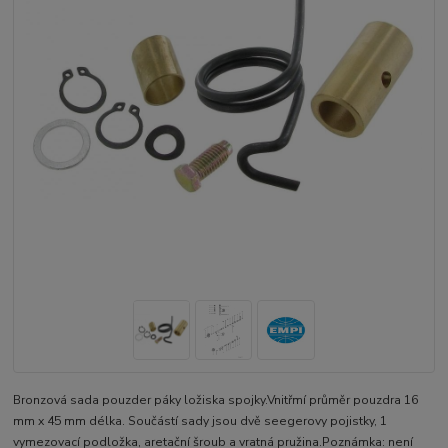
Bronzová sada pouzder páky ložiska spojky.Vnitřmí průměr pouzdra 16
mm x 45 mm délka. Součástí sady jsou dvě seegerovy pojistky, 1
vymezovací podložka, aretační šroub a vratná pružina.Poznámka: není