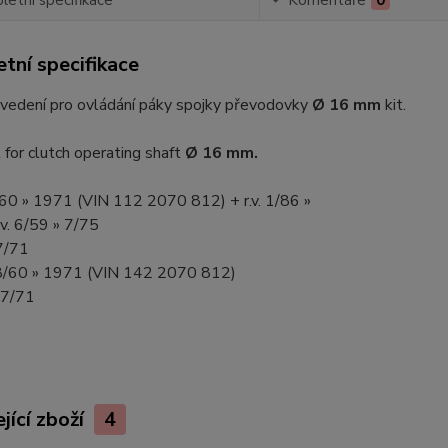
tní specifikace
 vedení pro ovládání páky spojky převodovky
Ø 16 mm
kit.
t for clutch operating shaft
Ø 16 mm.
8/60 » 1971 (VIN 112 2070 812) + r.v. 1/86 »
.v. 6/59 » 7/75
 7/71
. 8/60 » 1971 (VIN 142 2070 812)
» 7/71
jící zboží
4