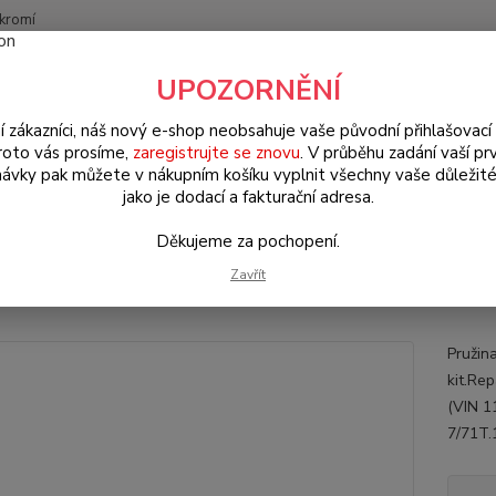
kromí
Nevíte
UPOZORNĚNÍ
Hledat
+420
(Po-Pá
í zákazníci, náš nový e-shop neobsahuje vaše původní přihlašovací 
roto vás prosíme,
zaregistrujte se znovu
. V průběhu zadání vaší prv
ávky pak můžete v nákupním košíku vyplnit všechny vaše důležité
W Brouk Typ 1 (1938 » 03)
Motory & díly (Engines & parts)
Spojka 
jako je dodací a fakturační adresa.
 - Typ 1/2/3/14/181 (» 1975+1986 »)
Děkujeme za pochopení.
dro páky ložiska spojky/kit - T
Zavřít
Pružin
kit.Rep
(VIN 11
7/71T.