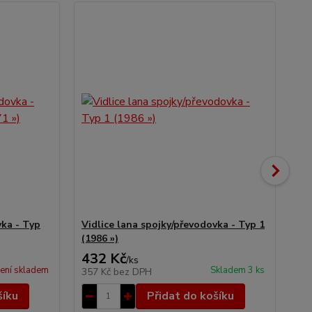
vka - Typ
Vidlice lana spojky/převodovka - Typ 1
Šr
(1986 »)
Typ
432 Kč
45
/
ks
ení skladem
Skladem 3 ks
357 Kč
bez DPH
37
šíku
Přidat do košíku