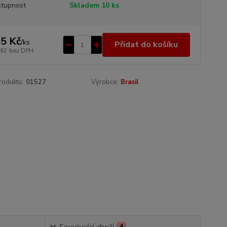
tupnost
Skladem 10 ks
5 Kč
/
ks
Přidat do košíku
 Kč
bez DPH
roduktu:
01527
Výrobce:
Brasil
Související zboží
4