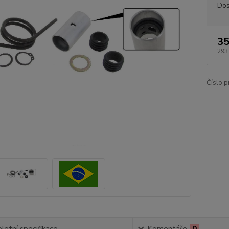
Dos
35
293
Číslo p
etní specifikace
Komentáře
0