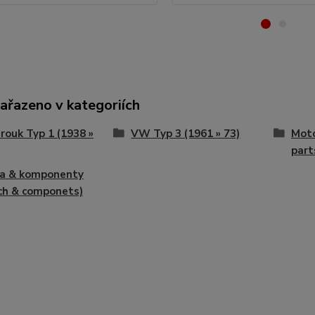
zařazeno v kategoriích
ouk Typ 1 (1938 »
VW Typ 3 (1961 » 73)
Moto
part
ka & komponenty
ch & componets)