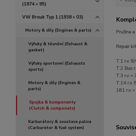
(1974 » 95)
VW Brouk Typ 1 (1938 » 03)
Komple
Motory & díly (Engines & parts)
Pružina a
Výfuky & těsnění (Exhaust &
Repair ki
gasket)
T.1 r.v. 
Výfuky sportovní (Exhausts
T.2 Bus r
sports)
T.3 r.v. »
T.14 r.v
Motory & díly (Engines &
parts)
181 r.v. 
Spojka & komponenty
(Clutch & componets)
Karburátory & soustava paliva
Souvise
(Carburetor & fuel system)