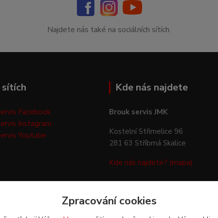
Najdete nás také na sociálních sítích.
sítích
Kde nás najdete
ervis Facebook
Brouk servis JMK
ervis Instagram
Kostelní Střimelice 96
ervis Youtube
281 63 Stříbrná Skalice
Kde nás najdete? (mapa)
Zpracování cookies