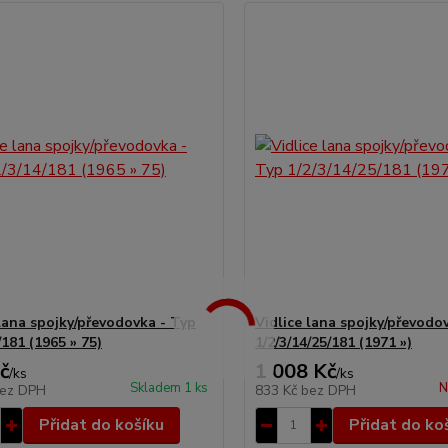
 lana spojky/převodovka - Typ
Vidlice lana spojky/převodo
/181 (1965 » 75)
1/2/3/14/25/181 (1971 »)
č
1 008 Kč
/
ks
/
ks
Skladem 1 ks
N
ez DPH
833 Kč
bez DPH
Přidat do košíku
Přidat do ko