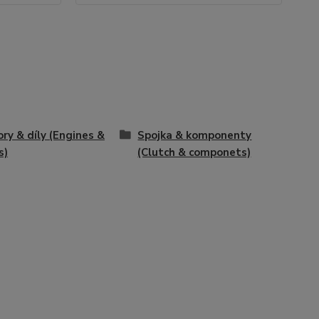
ry & díly (Engines &
Spojka & komponenty
s)
(Clutch & componets)