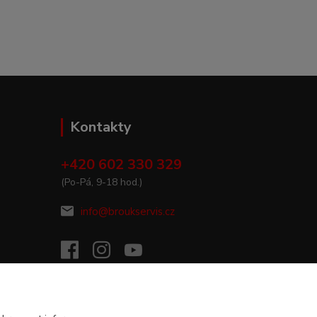
Kontakty
+420 602 330 329
(Po-Pá, 9-18 hod.)
info@broukservis.cz