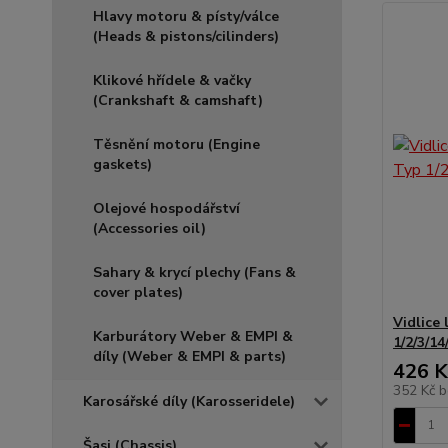
Hlavy motoru & písty/válce
(Heads & pistons/cilinders)
Klikové hřídele & vačky
(Crankshaft & camshaft)
Těsnění motoru (Engine
gaskets)
Olejové hospodářství
(Accessories oil)
Sahary & krycí plechy (Fans &
cover plates)
Vidlice
Karburátory Weber & EMPI &
1/2/3/14
díly (Weber & EMPI & parts)
426 K
352 Kč
b
Karosářské díly (Karosseridele)
Šasi (Chassis)