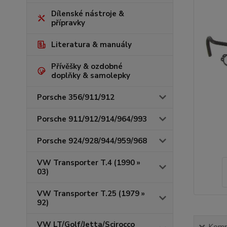
Dílenské nástroje &
přípravky
Literatura & manuály
Přívěšky & ozdobné
doplňky & samolepky
Porsche 356/911/912
Porsche 911/912/914/964/993
Porsche 924/928/944/959/968
VW Transporter T.4 (1990 »
03)
VW Transporter T.25 (1979 »
92)
VW LT/Golf/Jetta/Scirocco
Kompl