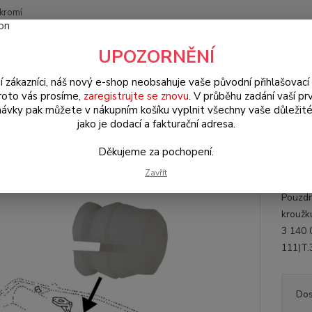
kromí
Nevíte
UPOZORNĚNÍ
Hledat
+420
(Po-Pá
í zákazníci, náš nový e-shop neobsahuje vaše původní přihlašovací 
roto vás prosíme,
zaregistrujte se znovu
. V průběhu zadání vaší prv
ávky pak můžete v nákupním košíku vyplnit všechny vaše důležité
W Brouk Typ 1 (1938 » 03)
Šasi (Chassis)
Šasi & řazení (Chassis & s
jako je dodací a fakturační adresa.
81(1958 » 03)
Děkujeme za pochopení.
dro tyče řazení/bez kroužku - T
Zavřít
Pouzdr
kroužku
3 140 0
111)T.3
Dos