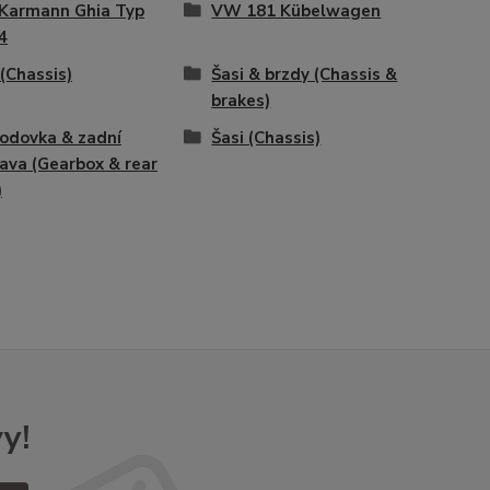
Karmann Ghia Typ
VW 181 Kübelwagen
4
 (Chassis)
Šasi & brzdy (Chassis &
brakes)
odovka & zadní
Šasi (Chassis)
ava (Gearbox & rear
)
y!