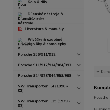
Kola & díly
Dílenské nástroje &
přípravky
Literatura & manuály
Přívěšky & ozdobné
doplňky & samolepky
Porsche 356/911/912
Porsche 911/912/914/964/993
Kompl
Porsche 924/928/944/959/968
VW Transporter T.4 (1990 »
Komple
03)
Pouzdro 
VW Transporter T.25 (1979 »
92)
Bushing f