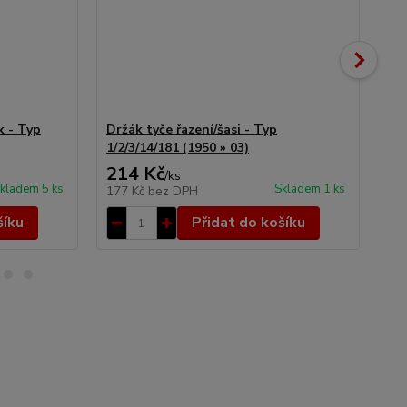
k - Typ
Držák tyče řazení/šasi - Typ
Tyč
1/2/3/14/181 (1950 » 03)
214 Kč
8
/
ks
kladem 5 ks
Skladem 1 ks
177 Kč
bez DPH
73
šíku
Přidat do košíku