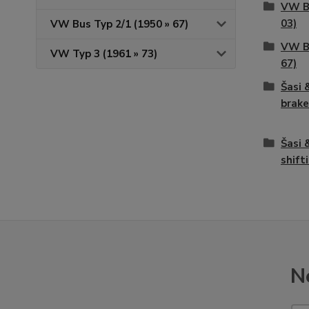
VW Br
03)
VW Bus Typ 2/1 (1950 » 67)
VW Bu
VW Typ 3 (1961 » 73)
67)
Šasi 
brake
Šasi 
shift
N