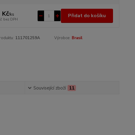
 Kč
/
ks
Přidat do košíku
Kč
bez DPH
roduktu:
111701259A
Výrobce:
Brasil
Související zboží
11