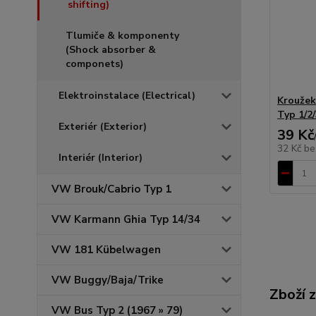
shifting)
Tlumiče & komponenty
(Shock absorber &
componets)
Elektroinstalace (Electrical)
Kroužek
Typ 1/2/
Exteriér (Exterior)
39 Kč
32 Kč
be
Interiér (Interior)
VW Brouk/Cabrio Typ 1
VW Karmann Ghia Typ 14/34
VW 181 Kübelwagen
VW Buggy/Baja/Trike
Zboží 
VW Bus Typ 2 (1967 » 79)