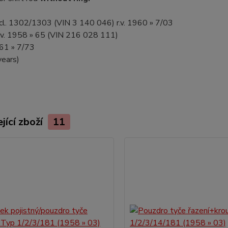
ncl. 1302/1303 (VIN 3 140 046) r.v. 1960 » 7/03
r.v. 1958 » 65 (VIN 216 028 111)
4/61 » 7/73
years)
jící zboží
11