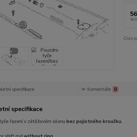
56
46 
Číslo p
etní specifikace
Komentáře
0
tní specifikace
tyče řazení v zátěžovém silonu
bez pojistného kroužku.
or shift rod
without ring.