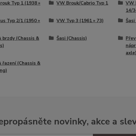
ouk Typ 1 (1938 »
VW Brouk/Cabrio Typ 1
VW 
14/3
s Typ 2/1 (1950 »
VW Typ 3 (1961 » 73)
Šasi
& brzdy (Chassis &
Šasi (Chassis)
Přev
s)
nápr
axle
& řazení (Chassis &
ing)
epropásněte novinky, akce a slev