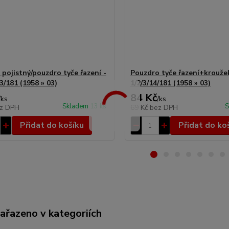
 pojistný/pouzdro tyče řazení -
Pouzdro tyče řazení+krouže
3/181 (1958 » 03)
1/2/3/14/181 (1958 » 03)
84 Kč
/
ks
/
ks
Skladem 13 ks
S
z DPH
69 Kč
bez DPH
Přidat do košíku
Přidat do ko
zařazeno v kategoriích