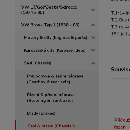
VW LT/Golf/Jetta/Scirocco
(1974 » 95)
T.1/14 i
T.2 Bus 
VW Brouk Typ 1 (1938 » 03)
T.3 r.v. 
181 (all 
Motory & díly (Engines & parts)
Karosářské díly (Karosseridele)
Šasi (Chassis)
Souvise
Převodovka & zadní náprava
(Gearbox & rear axle)
Řízení & přední náprava
(Steering & front axle)
Brzdy (Brakes)
Šasi & řazení (Chassis &