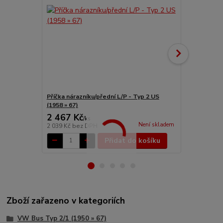
Příčka nárazníku/přední L/P - Typ 2 US
Příčka náraz
(1958 » 67)
67)
2 467 Kč
2 578 Kč
/
ks
Není skladem
2 039 Kč
bez DPH
2 131 Kč
bez
Přidat do košíku
Zboží zařazeno v kategoriích
VW Bus Typ 2/1 (1950 » 67)