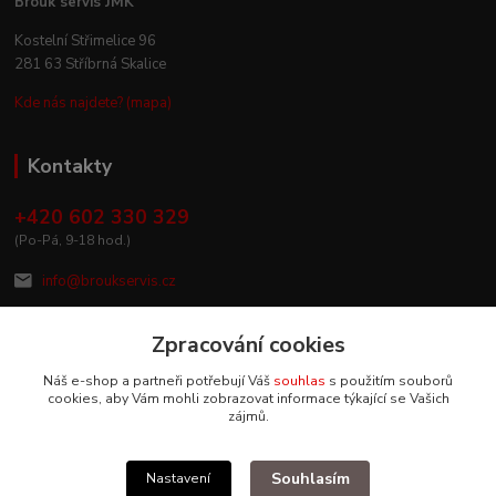
Brouk servis JMK
Kostelní Střimelice 96
281 63 Stříbrná Skalice
Kde nás najdete? (mapa)
Kontakty
+420 602 330 329
(Po-Pá, 9-18 hod.)
info@broukservis.cz
Zpracování cookies
Náš e-shop a partneři potřebují Váš
souhlas
s použitím souborů
cookies, aby Vám mohli zobrazovat informace týkající se Vašich
zájmů.
Souhlasím
Nastavení