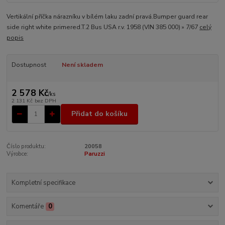
Vertikální příčka nárazníku v bílém laku zadní pravá.Bumper guard rear
side right white primered.T.2 Bus USA r.v. 1958 (VIN 385 000) » 7/67
celý
popis
Dostupnost
Není skladem
2 578 Kč
/
ks
2 131 Kč
bez DPH
Přidat do košíku
Číslo produktu:
20058
Výrobce:
Paruzzi
Kompletní specifikace
Komentáře
0