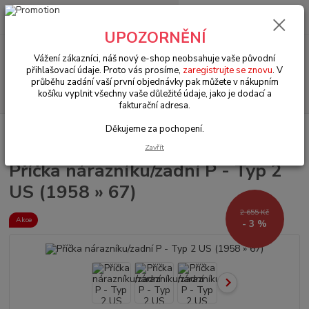
0
ks
+420 602 330 329
za
0 Kč
(Po-Pá, 9-18 hod.)
UPOZORNĚNÍ
Menu
Vážení zákazníci, náš nový e-shop neobsahuje vaše původní
přihlašovací údaje. Proto vás prosíme,
zaregistrujte se znovu
. V
průběhu zadání vaší první objednávky pak můžete v nákupním
Hledat
košíku vyplnit všechny vaše důležité údaje, jako je dodací a
fakturační adresa.
Děkujeme za pochopení.
Úvod
VW Bus Typ 2/1 (1950 » 67)
Nárazníky (Bumpers)
Příčka
nárazníku/zadní P - Typ 2 US (1958 » 67)
Zavřít
Příčka nárazníku/zadní P - Typ 2
US (1958 » 67)
2 655 Kč
Akce
- 3 %