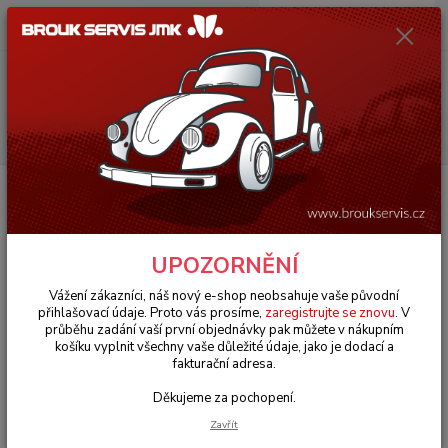
0
ks
+420 602 330 329
za
0 Kč
(Po-Pá, 9-18 hod.)
Menu
Hledat
Úvod
VW LT/Golf/Jetta/Scirocco (1974 » 95)
Motorové díly (Engine parts)
Průchodka lana spojky/vnitřní - VW Golf/Jetta (1974 » 92)
Průchodka lana spojky/vnitřní -
UPOZORNĚNÍ
VW Golf/Jetta (1974 » 92)
Vážení zákazníci, náš nový e-shop neobsahuje vaše původní
přihlašovací údaje. Proto vás prosíme,
zaregistrujte se znovu
. V
průběhu zadání vaší první objednávky pak můžete v nákupním
košíku vyplnit všechny vaše důležité údaje, jako je dodací a
fakturační adresa.
Děkujeme za pochopení.
Zavřít