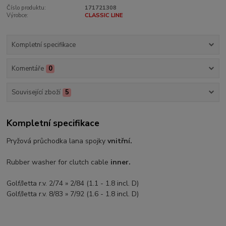
Číslo produktu:
171721308
Výrobce:
CLASSIC LINE
Kompletní specifikace
Komentáře
0
Související zboží
5
Kompletní specifikace
Pryžová průchodka lana spojky
vnitřní.
Rubber washer for clutch cable
inner.
Golf/Jetta r.v. 2/74 » 2/84 (1.1 - 1.8 incl. D)
Golf/Jetta r.v. 8/83 » 7/92 (1.6 - 1.8 incl. D)