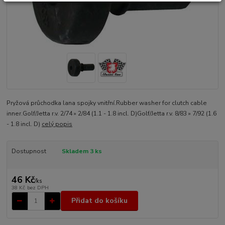
Pryžová průchodka lana spojky vnitřní.Rubber washer for clutch cable
inner.Golf/Jetta r.v. 2/74 » 2/84 (1.1 - 1.8 incl. D)Golf/Jetta r.v. 8/83 » 7/92 (1.6
- 1.8 incl. D)
celý popis
Dostupnost
Skladem 3 ks
46 Kč
/
ks
38 Kč
bez DPH
Přidat do košíku