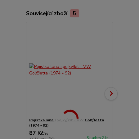
Související zboží
5
Pojistka lana spojky/kit - VW Golf/Jetta
Lano spojky 
(1974 » 92)
87 Kč
376 Kč
/
ks
/
ks
Skladem 2 ks
72 Kč
bez DPH
311 Kč
bez 