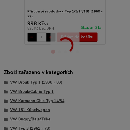
Příruba převodovky - Typ 1/3/14/181 (1960 »
Manžeta tyč
72)
(1959 » 72)
998 Kč
424 Kč
/
ks
/
ks
Skladem 2 ks
825 Kč
bez DPH
350 Kč
bez 
Přidat do košíku
Zboží zařazeno v kategoriích
VW Brouk Typ 1 (1938 » 03)
VW Brouk/Cabrio Typ 1
VW Karmann Ghia Typ 14/34
VW 181 Kübelwagen
VW Buggy/Baja/Trike
VW Typ 3 (1961 » 73)