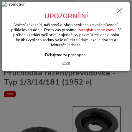
0
ks
+420 602 330 329
za
0 Kč
(Po-Pá, 9-18 hod.)
UPOZORNĚNÍ
Menu
Vážení zákazníci, náš nový e-shop neobsahuje vaše původní
přihlašovací údaje. Proto vás prosíme,
zaregistrujte se znovu
. V
průběhu zadání vaší první objednávky pak můžete v nákupním
Hledat
košíku vyplnit všechny vaše důležité údaje, jako je dodací a
fakturační adresa.
Děkujeme za pochopení.
Úvod
VW Brouk/Cabrio Typ 1
Převodovka & zadní náprava (Gearbox &
rear axle)
Průchodka řazení/převodovka - Typ 1/3/14/181 (1952 »)
Zavřít
Průchodka řazení/převodovka -
Typ 1/3/14/181 (1952 »)
Akce