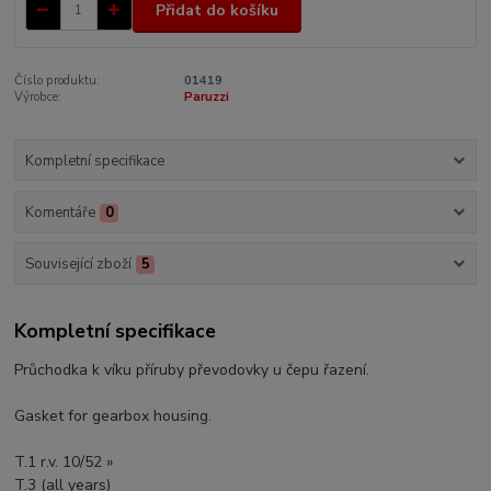
Přidat do košíku
Číslo produktu:
01419
Výrobce:
Paruzzi
Kompletní specifikace
Komentáře
0
Související zboží
5
Kompletní specifikace
Průchodka k víku příruby převodovky u čepu řazení.
Gasket for gearbox housing.
T.1 r.v. 10/52 »
T.3 (all years)