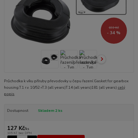
193 Kč
- 34 %
Průchodka k víku příruby převodovky u čepu řazení.Gasket for gearbox
housing.T.1 r.v. 10/52 »T.3 (all years)T.14 (all years)181 (all years)
celý
popis
Dostupnost
Skladem 2 ks
127 Kč
/
ks
105 Kč
bez DPH