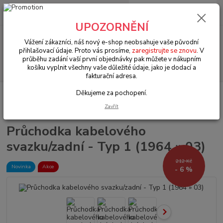
0
ks
+420 602 330 329
za
0 Kč
(Po-Pá, 9-18 hod.)
UPOZORNĚNÍ
Menu
Vážení zákazníci, náš nový e-shop neobsahuje vaše původní
přihlašovací údaje. Proto vás prosíme,
zaregistrujte se znovu
. V
průběhu zadání vaší první objednávky pak můžete v nákupním
Hledat
košíku vyplnit všechny vaše důležité údaje, jako je dodací a
fakturační adresa.
Děkujeme za pochopení.
Úvod
VW Brouk Typ 1 (1938 » 03)
Elektroinstalace (Electrical)
Rozvod
elektroinstalace (Wiring)
Průchodka kabelového svazku/zadní - Typ 1 (1964 »
Zavřít
03)
Průchodka kabelového
svazku/zadní - Typ 1 (1964 » 03)
212 Kč
Novinka
Akce
- 6 %