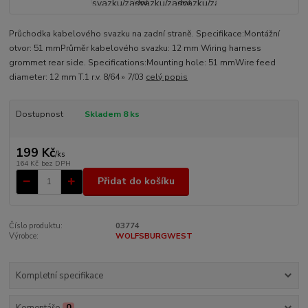
Průchodka kabelového svazku na zadní straně. Specifikace:Montážní
otvor: 51 mmPrůměr kabelového svazku: 12 mm Wiring harness
grommet rear side. Specifications:Mounting hole: 51 mmWire feed
diameter: 12 mm T.1 r.v. 8/64 » 7/03
celý popis
Dostupnost
Skladem 8 ks
199 Kč
/
ks
164 Kč
bez DPH
Přidat do košíku
Číslo produktu:
03774
Výrobce:
WOLFSBURGWEST
Kompletní specifikace