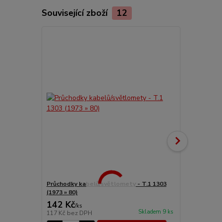
Související zboží
12
Průchodky kabelů/světlomety - T.1 1303
Průchodka/n
(1973 » 80)
1/3/14/34/18
142 Kč
59 Kč
/
ks
/
ks
Skladem 9 ks
117 Kč
bez DPH
49 Kč
bez D