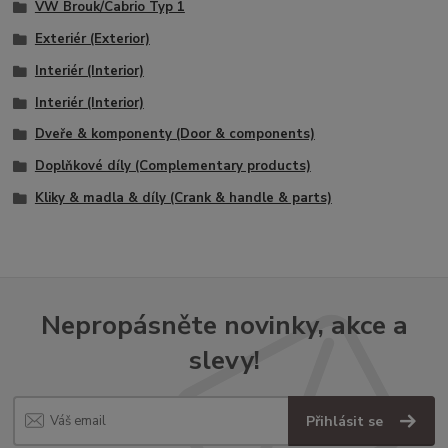
VW Brouk/Cabrio Typ 1
Exteriér (Exterior)
Interiér (Interior)
Interiér (Interior)
Dveře & komponenty (Door & components)
Doplňkové díly (Complementary products)
Kliky & madla & díly (Crank & handle & parts)
Nepropásněte novinky, akce a
slevy!
Přihlásit se