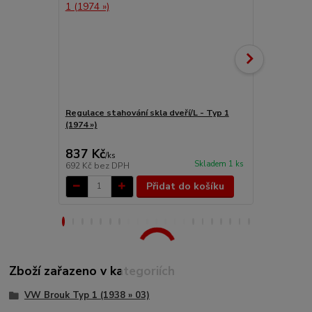
Regulace stahování skla dveří/L - Typ 1
Kličky stah
(1974 »)
1/2/3/14 (196
837 Kč
355 Kč
/
ks
/
ks
Skladem 1 ks
692 Kč
bez DPH
293 Kč
bez 
Přidat do košíku
Zboží zařazeno v kategoriích
VW Brouk Typ 1 (1938 » 03)