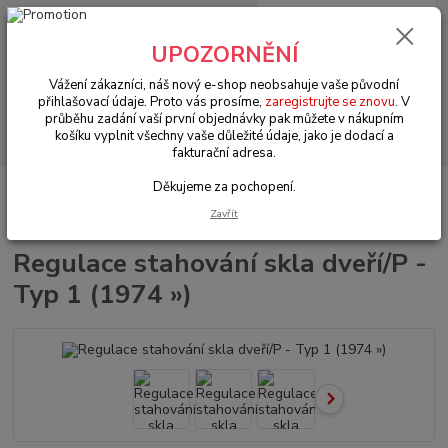
0
ks
+420 602 330 329
za
0 Kč
(Po-Pá, 9-18 hod.)
UPOZORNĚNÍ
Menu
Vážení zákazníci, náš nový e-shop neobsahuje vaše původní
přihlašovací údaje. Proto vás prosíme,
zaregistrujte se znovu
. V
průběhu zadání vaší první objednávky pak můžete v nákupním
Hledat
košíku vyplnit všechny vaše důležité údaje, jako je dodací a
fakturační adresa.
Děkujeme za pochopení.
Úvod
VW Brouk Typ 1 (1938 » 03)
Exteriér (Exterior)
Dveře &
komponenty (Door & components)
Regulace stahování skla dveří/P - Typ 1
Zavřít
(1974 »)
Regulace stahování skla dveří/P -
Typ 1 (1974 »)