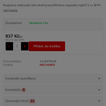
Regulace stahování skla dveří pravá.Window regulator right.T.1 r.v. 8/74 »
celý popis
Dostupnost
Skladem 1 ks
837 Kč
/
ks
692 Kč
bez DPH
Přidat do košíku
Číslo produktu:
111837502K
Výrobce:
MECHANEX
Kompletní specifikace
Komentáře
0
Související zboží
21