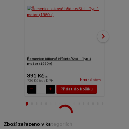
Řemenice klikové hřídele/Std - Typ 1
Řemenice kl
motor (1960 »)
1 motor (1.2
891 Kč
1 912 Kč
/
ks
Není skladem
736 Kč
bez DPH
1 580 Kč
bez
Přidat do košíku
Zboží zařazeno v kategoriích