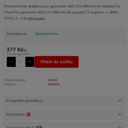
Klínový řemen drážkový pro generátor AVX 10 x 900 mm (A-kvalita).Fan
V-belt for generator AVX 10 x 900 mm (A-quality).T.1 engines r.v. 8/60 »
7/74 (1.2 - 1.6)
celý popis
Dostupnost
Skladem 6 ks
377 Kč
/
ks
312 Kč
bez DPH
Přidat do košíku
Číslo produktu:
03941
Výrobce:
GATES
Kompletní specifikace
Komentáře
0
Související zboží
17