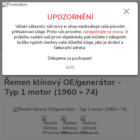
0
ks
+420 602 330 329
za
0 Kč
(Po-Pá, 9-18 hod.)
UPOZORNĚNÍ
Menu
Vážení zákazníci, náš nový e-shop neobsahuje vaše původní
přihlašovací údaje. Proto vás prosíme,
zaregistrujte se znovu
. V
průběhu zadání vaší první objednávky pak můžete v nákupním
Hledat
košíku vyplnit všechny vaše důležité údaje, jako je dodací a
fakturační adresa.
Děkujeme za pochopení.
Úvod
VW Brouk Typ 1 (1938 » 03)
Elektroinstalace (Electrical)
Dobíjení & start systém (Charging & starting system)
Řemen klínový
Zavřít
OE/generátor - Typ 1 motor (1960 » 74)
Řemen klínový OE/generátor -
Typ 1 motor (1960 » 74)