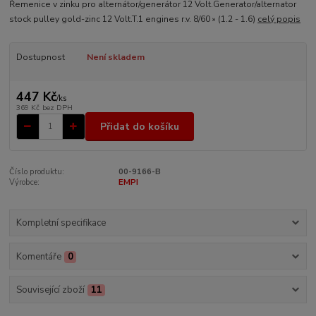
Řemenice v zinku pro alternátor/generátor 12 Volt.Generator/alternator
stock pulley gold-zinc 12 Volt.T.1 engines r.v. 8/60 » (1.2 - 1.6)
celý popis
Dostupnost
Není skladem
447 Kč
/
ks
369 Kč
bez DPH
Přidat do košíku
Číslo produktu:
00-9166-B
Výrobce:
EMPI
Kompletní specifikace
Komentáře
0
Související zboží
11