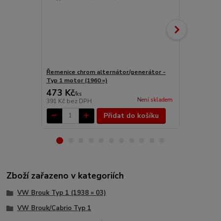
Řemenice chrom alternátor/generátor -
Řemenice Al
Typ 1 motor (1960 »)
»)
473 Kč
1 532 Kč
/
ks
Není skladem
391 Kč
bez DPH
1 266 Kč
bez
Přidat do košíku
Zboží zařazeno v kategoriích
VW Brouk Typ 1 (1938 » 03)
VW Brouk/Cabrio Typ 1