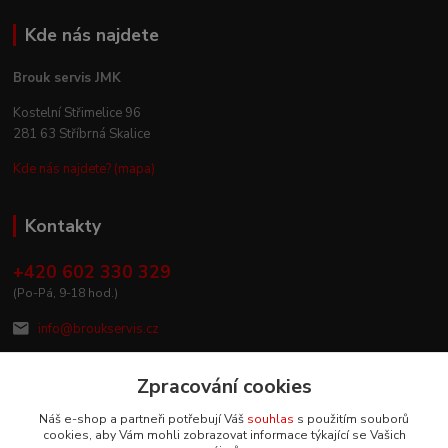
Kde nás najdete
Brouk servis JMK
Kostelní Střimelice 96
281 63 Stříbrná Skalice
Kde nás najdete? (mapa)
Kontakty
+420 602 330 329
(Po-Pá, 9-18 hod.)
info@broukservis.cz
Zpracování cookies
Náš e-shop a partneři potřebují Váš
souhlas
s použitím souborů
cookies, aby Vám mohli zobrazovat informace týkající se Vašich