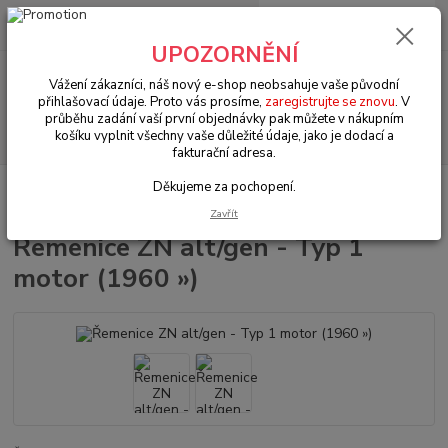
0
ks
+420 602 330 329
za
0 Kč
(Po-Pá, 9-18 hod.)
UPOZORNĚNÍ
Menu
Vážení zákazníci, náš nový e-shop neobsahuje vaše původní
přihlašovací údaje. Proto vás prosíme,
zaregistrujte se znovu
. V
průběhu zadání vaší první objednávky pak můžete v nákupním
Hledat
košíku vyplnit všechny vaše důležité údaje, jako je dodací a
fakturační adresa.
Děkujeme za pochopení.
Úvod
VW Brouk Typ 1 (1938 » 03)
Motory & díly (Engines & parts)
Motory & díly (Engines & parts)
Řemenice ZN alt/gen - Typ 1 motor (1960 »)
Zavřít
Řemenice ZN alt/gen - Typ 1
motor (1960 »)