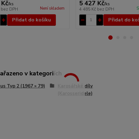
 Kč
5 427 Kč
/
ks
/
ks
Není skladem
S
č
bez DPH
4 485 Kč
bez DPH
Přidat do košíku
Přidat do ko
zařazeno v kategoriích
s Typ 2 (1967 » 79)
Karosářské díly
(Karosseridele)