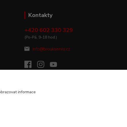
Kontakty
+420 602 330 329
(Po-Pá, 9-18 hod.)
info@broukservis.cz
obrazovat informace