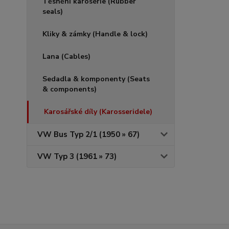
Těsnění karosérie (Rubber
seals)
Kliky & zámky (Handle & lock)
Lana (Cables)
Sedadla & komponenty (Seats
& components)
Karosářské díly (Karosseridele)
VW Bus Typ 2/1 (1950 » 67)
VW Typ 3 (1961 » 73)