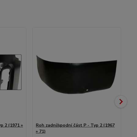
p 2 (1971 »
Roh zadní/spodní část P - Typ 2 (1967
Ro
» 71)
71)