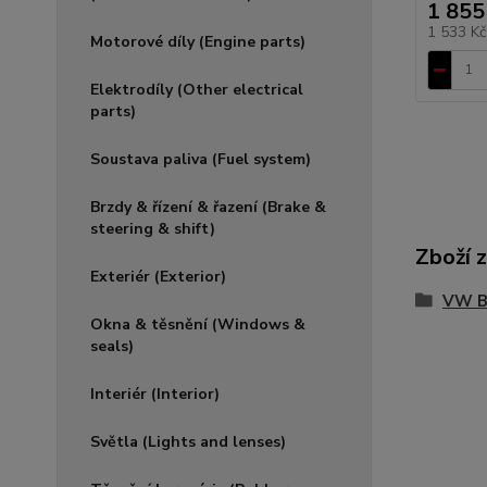
1 855
1 533 K
Motorové díly (Engine parts)
Elektrodíly (Other electrical
parts)
Soustava paliva (Fuel system)
Brzdy & řízení & řazení (Brake &
steering & shift)
Zboží 
Exteriér (Exterior)
VW Bu
Okna & těsnění (Windows &
seals)
Interiér (Interior)
Světla (Lights and lenses)