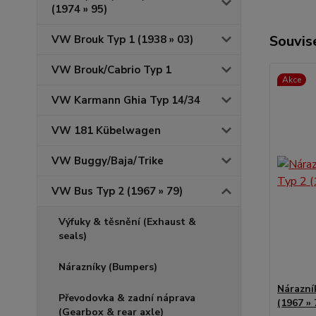
(1974 » 95)
Souvise
VW Brouk Typ 1 (1938 » 03)
VW Brouk/Cabrio Typ 1
Akce
VW Karmann Ghia Typ 14/34
VW 181 Kübelwagen
VW Buggy/Baja/Trike
VW Bus Typ 2 (1967 » 79)
Výfuky & těsnění (Exhaust &
seals)
Nárazníky (Bumpers)
Nárazník
Převodovka & zadní náprava
(1967 » 
(Gearbox & rear axle)