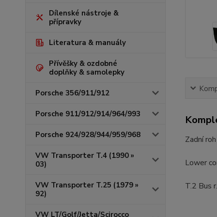
Dílenské nástroje &
přípravky
Literatura & manuály
Přívěšky & ozdobné
doplňky & samolepky
Kompl
Porsche 356/911/912
Porsche 911/912/914/964/993
Komple
Porsche 924/928/944/959/968
Zadní roh
VW Transporter T.4 (1990 »
Lower co
03)
VW Transporter T.25 (1979 »
T.2 Bus r
92)
VW LT/Golf/Jetta/Scirocco