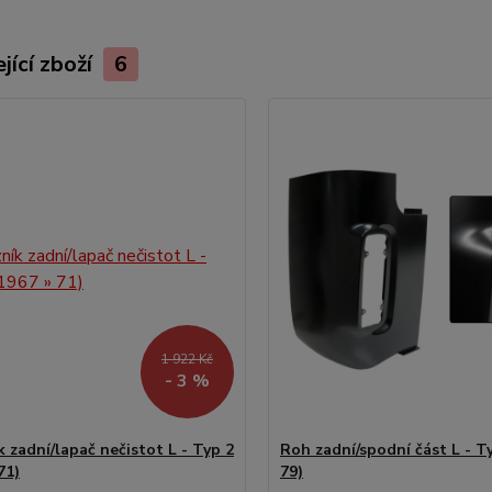
jící zboží
6
1 922 Kč
- 3 %
 zadní/lapač nečistot L - Typ 2
Roh zadní/spodní část L - Ty
71)
79)