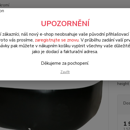
kromí
Nevíte
UPOZORNĚNÍ
Hledat
+420
(Po-Pá
í zákazníci, náš nový e-shop neobsahuje vaše původní přihlašovací 
roto vás prosíme,
zaregistrujte se znovu
. V průběhu zadání vaší prv
ávky pak můžete v nákupním košíku vyplnit všechny vaše důležité
W Bus Typ 2 (1967 » 79)
Karosářské díly (Karosseridele)
Roh zadní
jako je dodací a fakturační adresa.
zadní/spodní část L - Typ 2 (196
Děkujeme za pochopení.
Zavřít
Zadní 
height 
Dos
1 
1 5