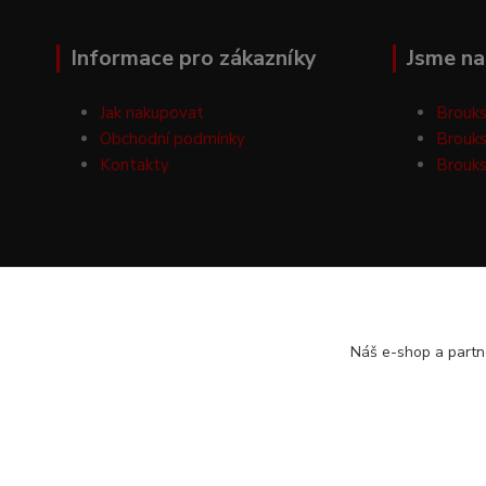
Informace pro zákazníky
Jsme na 
Jak nakupovat
Brouks
Obchodní podmínky
Brouks
Kontakty
Brouks
Náš e-shop a partn