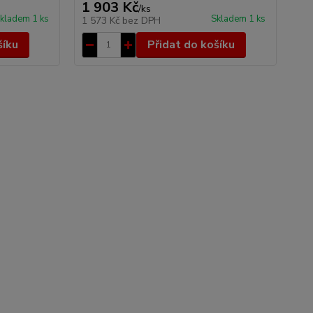
1 903 Kč
16
/
ks
kladem 1 ks
Skladem 1 ks
1 573 Kč
bez DPH
13
šíku
Přidat do košíku