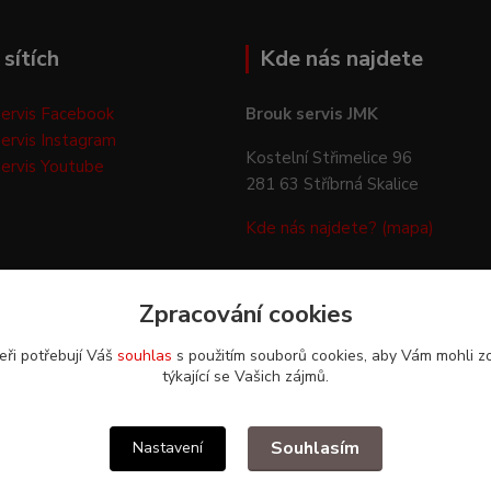
sítích
Kde nás najdete
ervis Facebook
Brouk servis JMK
ervis Instagram
Kostelní Střimelice 96
ervis Youtube
281 63 Stříbrná Skalice
Kde nás najdete? (mapa)
Zpracování cookies
eři potřebují Váš
souhlas
s použitím souborů cookies, aby Vám mohli z
týkající se Vašich zájmů.
Upravit sběr cookies.
Souhlasím
Nastavení