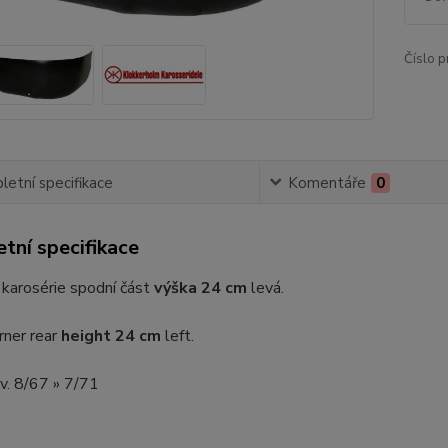
Číslo p
etní specifikace
Komentáře
0
tní specifikace
 karosérie spodní část
výška 24 cm
levá.
rner rear
height 24 cm
left.
.v. 8/67 » 7/71