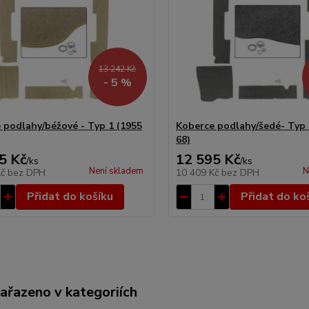
13 242 Kč
- 5 %
 podlahy/béžové - Typ 1 (1955
Koberce podlahy/šedé- Typ 
68)
5 Kč
12 595 Kč
/
ks
/
ks
Není skladem
N
Kč
bez DPH
10 409 Kč
bez DPH
Přidat do košíku
Přidat do ko
zařazeno v kategoriích