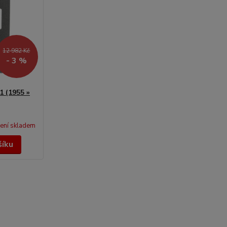
12 982 Kč
- 3 %
1 (1955 »
ení skladem
šíku