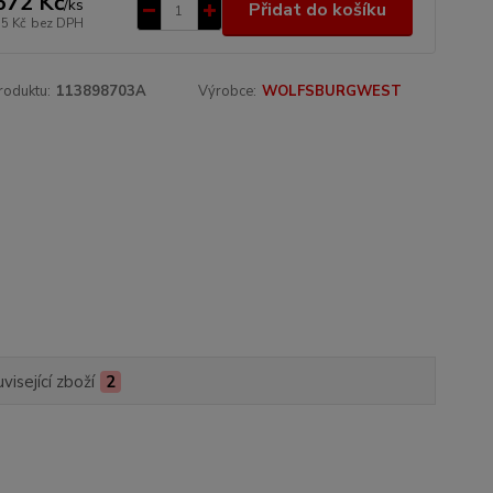
672 Kč
/
ks
Přidat do košíku
35 Kč
bez DPH
roduktu:
113898703A
Výrobce:
WOLFSBURGWEST
visející zboží
2