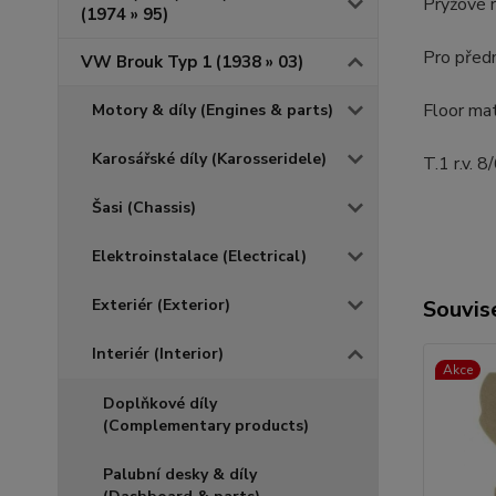
Pryžové 
(1974 » 95)
Pro předn
VW Brouk Typ 1 (1938 » 03)
Floor mat
Motory & díly (Engines & parts)
Karosářské díly (Karosseridele)
T.1 r.v. 
Šasi (Chassis)
Elektroinstalace (Electrical)
Exteriér (Exterior)
Souvise
Interiér (Interior)
Akce
Doplňkové díly
(Complementary products)
Palubní desky & díly