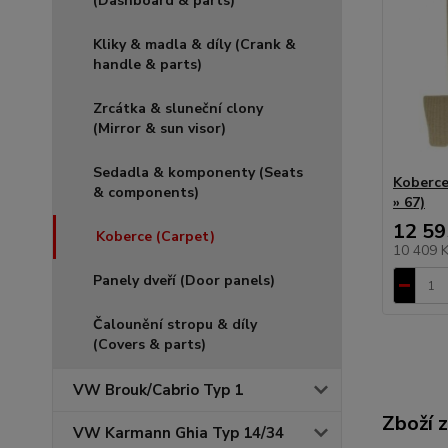
(Dashboard & parts)
Kliky & madla & díly (Crank &
handle & parts)
Zrcátka & sluneční clony
(Mirror & sun visor)
Sedadla & komponenty (Seats
Koberce
& components)
» 67)
12 59
Koberce (Carpet)
10 409 
Panely dveří (Door panels)
Čalounění stropu & díly
(Covers & parts)
VW Brouk/Cabrio Typ 1
Zboží 
VW Karmann Ghia Typ 14/34