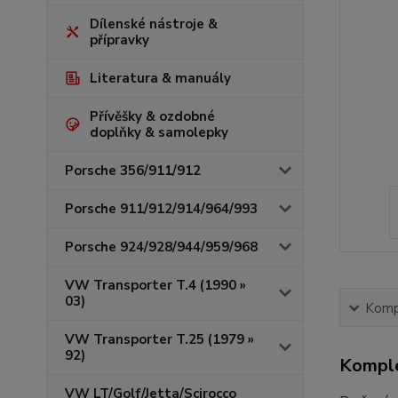
Dílenské nástroje &
přípravky
Literatura & manuály
Přívěšky & ozdobné
doplňky & samolepky
Porsche 356/911/912
Porsche 911/912/914/964/993
Porsche 924/928/944/959/968
VW Transporter T.4 (1990 »
03)
Kompl
VW Transporter T.25 (1979 »
92)
Komple
VW LT/Golf/Jetta/Scirocco