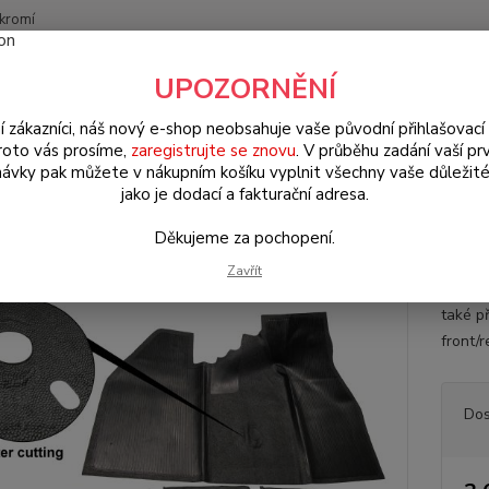
kromí
Nevíte
UPOZORNĚNÍ
Hledat
+420
(Po-Pá
í zákazníci, náš nový e-shop neobsahuje vaše původní přihlašovací 
roto vás prosíme,
zaregistrujte se znovu
. V průběhu zadání vaší prv
ávky pak můžete v nákupním košíku vyplnit všechny vaše důležité
W Brouk Typ 1 (1938 » 03)
Interiér (Interior)
Koberce (Carpet)
R
jako je dodací a fakturační adresa.
že podlahy/pryž - Typ 1 (1961 »
Děkujeme za pochopení.
Zavřít
Pryžov
také p
front/r
Dos