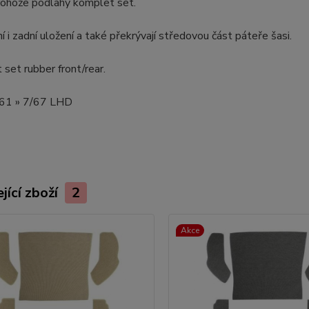
rohože podlahy komplet set.
í i zadní uložení a také překrývají středovou část páteře šasi.
 set rubber front/rear.
8/61 » 7/67 LHD
jící zboží
2
Akce