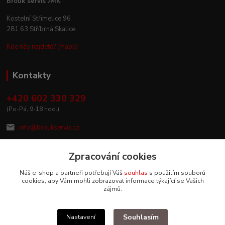
Brouk servis JMK
Kostelní Střimelice 96
281 63 Stříbrná Skalice
Kde nás najdete? (mapa)
Kontakty
+420 602 330 329
(Po-Pá, 9-18 hod.)
info@broukservis.cz
Zpracování cookies
Náš e-shop a partneři potřebují Váš
souhlas
s použitím souborů
cookies, aby Vám mohli zobrazovat informace týkající se Vašich
zájmů.
Souhlasím
Nastavení