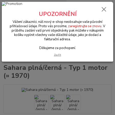
0
ks
+420 602 330 329
za
0 Kč
(Po-Pá, 9-18 hod.)
UPOZORNĚNÍ
Menu
Vážení zákazníci, náš nový e-shop neobsahuje vaše původní
přihlašovací údaje. Proto vás prosíme,
zaregistrujte se znovu
. V
průběhu zadání vaší první objednávky pak můžete v nákupním
Hledat
košíku vyplnit všechny vaše důležité údaje, jako je dodací a
fakturační adresa.
Děkujeme za pochopení.
Úvod
VW Brouk Typ 1 (1938 » 03)
Motory & díly (Engines & parts)
Sahary & krycí plechy (Fans & cover plates)
Sahara plná/černá - Typ 1 motor
Zavřít
(» 1970)
Sahara plná/černá - Typ 1 motor
(» 1970)