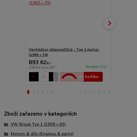
Ventilátor chlazení/Std - Typ 1 motor
Držáky Std/
(1965 » 70)
1/3/IV motor
893 Kč
78 Kč
/
ks
/
ks
Skladem 3 ks
738 Kč
bez DPH
64 Kč
bez D
Přidat do košíku
Zboží zařazeno v kategoriích
VW Brouk Typ 1 (1938 » 03)
Motory & díly (Engines & parts)