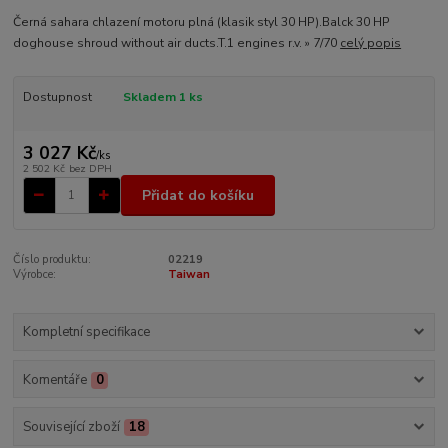
Černá sahara chlazení motoru plná (klasik styl 30 HP).Balck 30 HP
doghouse shroud without air ducts.T.1 engines r.v. » 7/70
celý popis
Dostupnost
Skladem 1 ks
3 027 Kč
/
ks
2 502 Kč
bez DPH
Přidat do košíku
Číslo produktu:
02219
Výrobce:
Taiwan
Kompletní specifikace
Komentáře
0
Související zboží
18